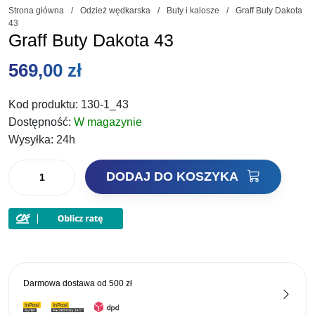
Strona główna
/
Odzież wędkarska
/
Buty i kalosze
/
Graff Buty Dakota
43
Graff Buty Dakota 43
569,00
zł
Kod produktu:
130-1_43
Dostępność:
W magazynie
Wysyłka:
24h
ilość
DODAJ DO KOSZYKA
Graff
Buty
Dakota
43
Darmowa dostawa od
500 zł