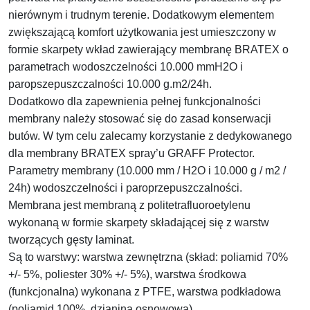
nierównym i trudnym terenie. Dodatkowym elementem
zwiększającą komfort użytkowania jest umieszczony w
formie skarpety wkład zawierający membranę BRATEX o
parametrach wodoszczelności 10.000 mmH2O i
paropszepuszczalności 10.000 g.m2/24h.
Dodatkowo dla zapewnienia pełnej funkcjonalności
membrany należy stosować się do zasad konserwacji
butów. W tym celu zalecamy korzystanie z dedykowanego
dla membrany BRATEX spray’u GRAFF Protector.
Parametry membrany (10.000 mm / H2O i 10.000 g / m2 /
24h) wodoszczelności i paroprzepuszczalności.
Membrana jest membraną z politetrafluoroetylenu
wykonaną w formie skarpety składającej się z warstw
tworzących gęsty laminat.
Są to warstwy: warstwa zewnętrzna (skład: poliamid 70%
+/- 5%, poliester 30% +/- 5%), warstwa środkowa
(funkcjonalna) wykonana z PTFE, warstwa podkładowa
(poliamid 100%, dzianina osnowowa),