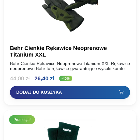
Behr Cienkie Rękawice Neoprenowe
Titanium XXL
Behr Cienkie Rękawice Neoprenowe Titanium XXL Rękawice
neoprenowe Behr to rękawice gwarantujące wysoki komfort
użytkowania w skrajnych warunkach termicznych. Są
Pierwotna
Aktualna
44,00
zł
26,40
zł
dopasowane, a specjalna powłoka, którą wyściełane…
-40%
cena
cena
DODAJ DO KOSZYKA
wynosiła:
wynosi:
44,00 zł.
26,40 zł.
Promocja!