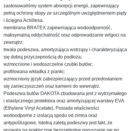
zastosowaliśmy system absorpcji energii, zapewniający
pełną ochronę stopy ze szczególnym uwzględnieniem pięty
i ścięgna Achillesa.
membrana BRATEX zapewniająca wodoodporność,
maksymalną oddychalność oraz odprowadzanie wilgoci na
zewnątrz;
trwała podeszwa, amortyzująca wstrząsy i charakteryzująca
się dobrą przyczepnością do podłoża;
wzmocnione i wodoszczelne czubki butów;
profilowana wkładka z pianki;
wzmocniony język zabezpieczający przed przedostaniem
się zanieczyszczeń oraz kamieni do wewnątrz.
Podeszwa butów DAKOTA zbudowana jest z wytrzymałego
i elastycznego protektora oraz amortyzującej warstwy EVA
(Ethylene Vinyl Acetate). Posiada właściwości
wodoodporne z izolacją spodu od zimna oraz
antypoślizgowe. Istotną zaletą podeszwy jest fakt, że
pozwala na praktycznie bezszelestne poruszanie się po