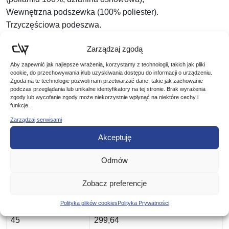
Wewnętrzna podszewka (100% poliester).
Trzyczęściowa podeszwa.
Skóra nabukowa – wodoodporna- grubość – 1,8 MM
Zarządzaj zgodą
Woskowane sznurówki.
Warstwa usztywniająca – umieszczona na pięcie i ścięgnie
Aby zapewnić jak najlepsze wrażenia, korzystamy z technologii, takich jak pliki
cookie, do przechowywania i/lub uzyskiwania dostępu do informacji o urządzeniu.
Achillesa.
Zgoda na te technologie pozwoli nam przetwarzać dane, takie jak zachowanie
podczas przeglądania lub unikalne identyfikatory na tej stronie. Brak wyrażenia
zgody lub wycofanie zgody może niekorzystnie wpłynąć na niektóre cechy i
Rozmiar Wkładki (mm)
Rozmiar buta
funkcje.
Zarządzaj serwisami
42
279,66
Akceptuję
Odmów
43
286,32
Zobacz preferencje
44
292,98
Polityka plików cookies
Polityka Prywatności
45
299,64