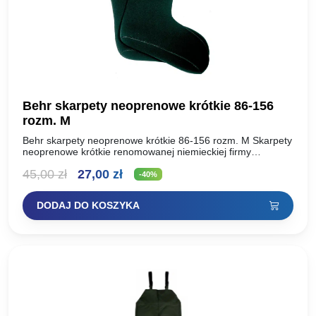
Behr skarpety neoprenowe krótkie 86-156
rozm. M
Behr skarpety neoprenowe krótkie 86-156 rozm. M Skarpety
neoprenowe krótkie renomowanej niemieckiej firmy
Behr. Krótkie skarpety Behr idealnie nadają się do
Pierwotna
Aktualna
45,00
zł
27,00
zł
wszystkich rodzajów obuwia, chroniąc stopy…
-40%
cena
cena
DODAJ DO KOSZYKA
wynosiła:
wynosi:
45,00 zł.
27,00 zł.