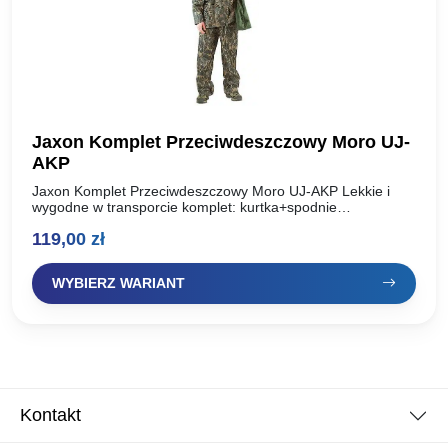
Jaxon Komplet Przeciwdeszczowy Moro UJ-
AKP
Jaxon Komplet Przeciwdeszczowy Moro UJ-AKP Lekkie i
wygodne w transporcie komplet: kurtka+spodnie
przeciwdeszczowe. 100% gwarancji na nieprzemakalność.
119,00
zł
Kurtka jest z kapturem, kaptur można schować w…
WYBIERZ WARIANT
Kontakt