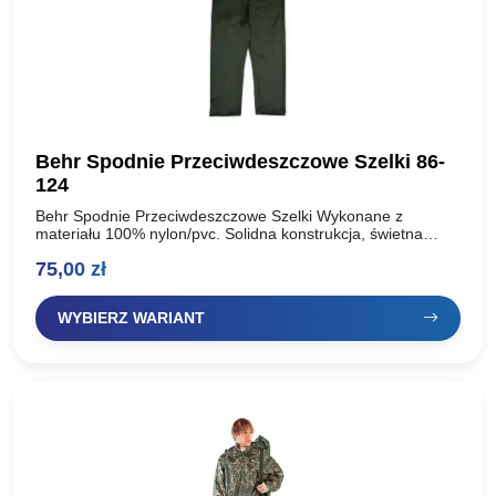
Behr Spodnie Przeciwdeszczowe Szelki 86-
124
Behr Spodnie Przeciwdeszczowe Szelki Wykonane z
materiału 100% nylon/pvc. Solidna konstrukcja, świetna
jakość. Idealnie wykonane na deszczowe dni. Zapinane i
75,00
zł
regulowane. Logo z przodu. Rzepy przy nogawce dla lepszej
ochrony….
WYBIERZ WARIANT