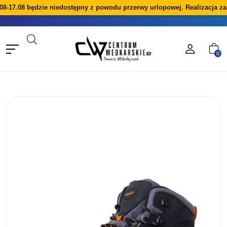
8-17.08 będzie niedostępny z powodu przerwy urlopowej. Realizacja za
0