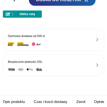
Gamakatsu
Krętliki
Hyper
Swivel
Nr6
47kg
Darmowa dostawa od
500 zł
Bezpiecznie płatności
SSL
Opis produktu
Czas i koszt dostawy
Zwrot
Opinie