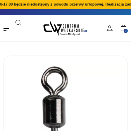
8-17.08 będzie niedostępny z powodu przerwy urlopowej. Realizacja za
0