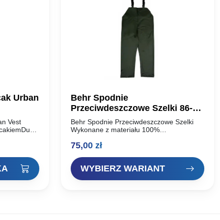
cak Urban
Behr Spodnie
Przeciwdeszczowe Szelki 86-
124
an Vest
Behr Spodnie Przeciwdeszczowe Szelki
ecakiemDuża
Wykonane z materiału 100%
Kieszeń na
nylon/pvc. Solidna konstrukcja, świetna
75,00
zł
fonWiele
jakość. Idealnie wykonane na deszczowe
aMocowania
dni. Zapinane i regulowane. Logo z
przodu. Rzepy przy nogawce dla lepszej
KA
WYBIERZ WARIANT
ochrony….