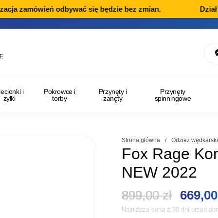
cja zamówień odbywać się będzie bez zmian.
Dział Re
E
lecionki i
Pokrowce i
Przynęty i
Przynęty
żyłki
torby
zanęty
spinningowe
Strona główna
/
Odzież wędkarsk
Fox Rage Kom
NEW 2022
Pierwo
899,00
zł
669,0
Najniższa cena z 30 dni przed obn
cena