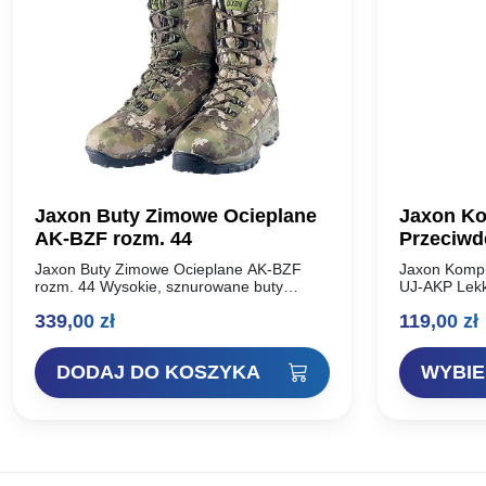
Jaxon Buty Zimowe Ocieplane
Jaxon Ko
AK-BZF rozm. 44
Przeciwd
AKP
Jaxon Buty Zimowe Ocieplane AK-BZF
Jaxon Kompl
rozm. 44 Wysokie, sznurowane buty
UJ-AKP Lekk
zimowe w maskujących kolorach. Duży
komplet: ku
339,00
zł
119,00
zł
komfort i wygoda noszenia. Rozmiar:
przeciwdesz
Długość podeszwy: 42 30cm 43…
nieprzemakal
kaptur moż
DODAJ DO KOSZYKA
WYBIE