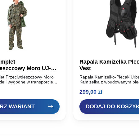
mplet
Rapala Kamizelka Ple
eszczowy Moro UJ-
Vest
et Przeciwdeszczowy Moro
Rapala Kamizelko-Plecak Urb
ie i wygodne w transporcie
Kamizelka z wbudowanym pl
rtka+spodnie
kieszeń przednia na przynęty
299,00
zł
czowe. 100% gwarancji na
cążki Kieszeń z klapą na tele
ność. Kurtka jest z kapturem,
kieszeni i punktów mocowani
na schować w…
na wędki…
RZ WARIANT
DODAJ DO KOSZY