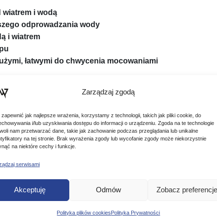
 wiatrem i wodą
pszego odprowadzania wody
ą i wiatrem
ępu
dużymi, łatwymi do chwycenia mocowaniami
ami do doskonałego dopasowania wokół nadgarstków
Zarządzaj zgodą
, w tym podczas zarzucania
 zapewnić jak najlepsze wrażenia, korzystamy z technologii, takich jak pliki cookie, do
zie dla doskonałego dopasowania
echowywania i/lub uzyskiwania dostępu do informacji o urządzeniu. Zgoda na te technologie
woli nam przetwarzać dane, takie jak zachowanie podczas przeglądania lub unikalne
ntyfikatory na tej stronie. Brak wyrażenia zgody lub wycofanie zgody może niekorzystnie
ynąć na niektóre cechy i funkcje.
e: 100% poliester
ządzaj serwisami
Akceptuję
Odmów
Zobacz preferencj
dopasowania z wytrzymałymi, szybko odpinanymi klamrami
Polityka plików cookies
Polityka Prywatności
ą i wiatrem