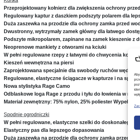
Kurtka
Przeprojektowany kołnierz dla zwiększenia ochrony przed
Regulowany kaptur z daszkiem podszyty polarem dla le
Duża zaszewka na przodzie dla ochrony zamka przed wod
Dwustronny, wytrzymały zamek główny dla łatwego dost
Podszyte mikropolarem, zapinane na zamek kieszenie z 
Neoprenowe mankiety z otworami na kciuki
W pełni regulowane rzepy z łatwymi do chwycenia końc
Kieszeń wewnętrzna na piersi
Zaprojektowana specjalnie dla swobody ruchów wędkarza
Aby
Regulowane, elastyczne ściągacze w kapturze i na spod
prz
poz
Nowa stylistyka Rage Camo
ide
Odblaskowe loga Rage z przodu i tyłu do łowienia w nocy
wpł
Materiał zewnętrzny: 75% nylon, 25% poliester Wypełnieni
Zar
Spodnie ogrodniczki
W pełni regulowane, elastyczne szelki do doskonałego 
Elastyczny pas dla lepszego dopasowania
Duża zaszewka na przodzie dla ochrony zamka przed wod