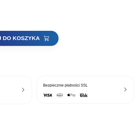
ła:
wynosi:
zł.
669,00 zł.
J DO KOSZYKA
Bezpiecznie płatności
SSL