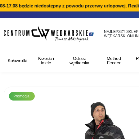
-17.08 będzie niedostępny z powodu przerwy urlopowej. Realiza
NAJLEPSZY SKLEP
WĘDKARSKI ONLIN
Krzesła i
Odzież
Method
P
Kołowrotki
fotele
wędkarska
Feeder
Promocja!