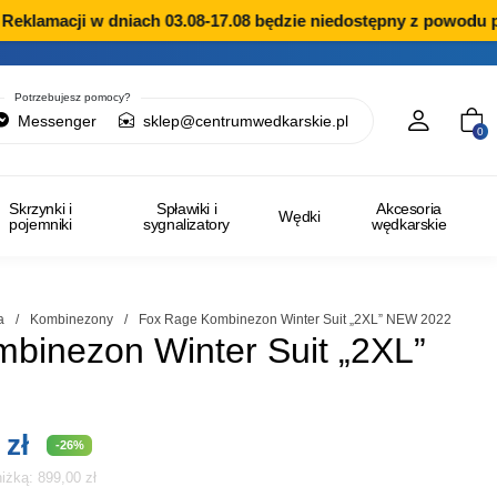
klamacji w dniach 03.08-17.08 będzie niedostępny z powodu prz
Potrzebujesz pomocy?
Messenger
sklep@centrumwedkarskie.pl
0
Skrzynki i
Spławiki i
Akcesoria
Wędki
pojemniki
sygnalizatory
wędkarskie
a
/
Kombinezony
/
Fox Rage Kombinezon Winter Suit „2XL” NEW 2022
binezon Winter Suit „2XL”
tna
Aktualna
0
zł
-26%
iżką: 899,00 zł
cena