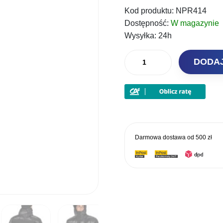
Kod produktu:
NPR414
wynosi
Dostępność:
W magazynie
899,00 
Wysyłka:
24h
ilość
DODA
Fox
Rage
Kombinezon
Winter
Suit
"2XL"
Darmowa dostawa od
500 zł
NEW
2022