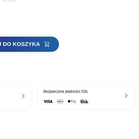
i:
50,00
zł
cena
a:
wynosi:
41,00 zł.
J DO KOSZYKA
Bezpiecznie płatności
SSL