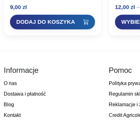
wabikiem z czerwonej folii. W ofercie
Doskonałe 
9,00
zł
12,00
zł
–
błystki o standardowej wadze oraz lżejsza
producenta,
wersja wykonana…
wędkarzy. Id
skuteczne 
DODAJ DO KOSZYKA
WYBIE
Informacje
Pomoc
O nas
Polityka pryw
Dostawa i płatność
Regulamin sk
Blog
Reklamacje i 
Kontakt
Credit Agricol