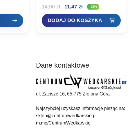
W CZERWONE KROPKI Rozmiar: Waga:
es
Pierwotna
Aktualna
14,90
zł
11,47
zł
erta dla
NR 00 1,5 g NR 0 2,5 g NR 1 3,5 g NR…
-23%
ie pracują w
cena
cena
DODAJ DO KOSZYKA
wynosiła:
wynosi:
 zł
14,90 zł.
11,47 zł.
 zł
Dane kontaktowe
ul. Zacisze 16, 65-775 Zielona Góra
Najszybciej uzyskasz informacje pisząc na:
sklep@centrumwedkarskie.pl
m.me/CentrumWedkarskie