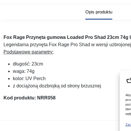
Opis produktu
Fox Rage Przynęta gumowa Loaded Pro Shad 23cm 74g 
Legendarna przynęta Fox Rage Pro Shad w wersji uzbrojonej 
Podstawowe parametry:
długość: 23cm
waga: 74g
kolor: UV Perch
z dociążoną dozbrojką od strony brzusznej
Aby
Kod produktu: NRR058
prz
poz
ide
wpł
Zar