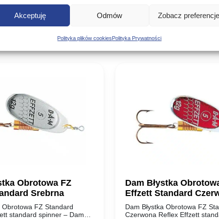
Podobne produkty
Akceptuję
Odmów
Zobacz preferencj
Poznaj podobne produkty, które mogą Ci się spodobać
Polityka plików cookies
Polityka Prywatności
tka Obrotowa FZ
Dam Błystka Obrotow
tandard Srebrna
Effzett Standard Czer
Reflex
 Obrotowa FZ Standard
Dam Błystka Obrotowa FZ St
ett standard spinner – Dam
Czerwona Reflex Effzett stand