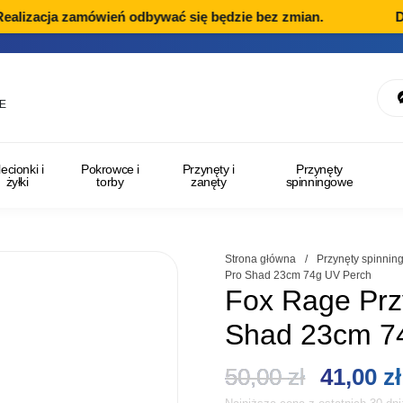
izacja zamówień odbywać się będzie bez zmian.
Dział
E
lecionki i
Pokrowce i
Przynęty i
Przynęty
żyłki
torby
zanęty
spinningowe
Strona główna
/
Przynęty spinni
Pro Shad 23cm 74g UV Perch
Fox Rage Pr
Shad 23cm 7
Pierwot
50,00
zł
41,00
zł