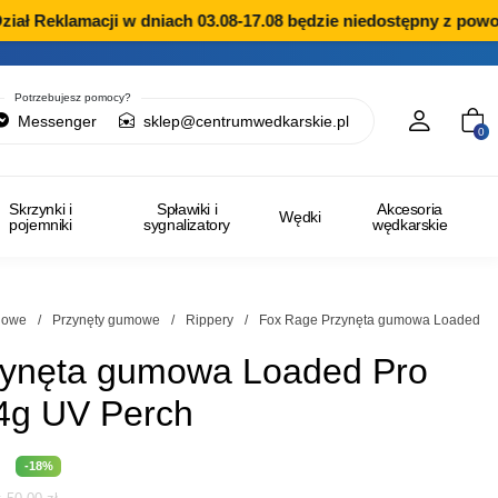
 Reklamacji w dniach 03.08-17.08 będzie niedostępny z powodu 
Potrzebujesz pomocy?
Messenger
sklep@centrumwedkarskie.pl
0
Skrzynki i
Spławiki i
Akcesoria
Wędki
pojemniki
sygnalizatory
wędkarskie
ngowe
/
Przynęty gumowe
/
Rippery
/
Fox Rage Przynęta gumowa Loaded
zynęta gumowa Loaded Pro
4g UV Perch
na
Aktualna
-18%