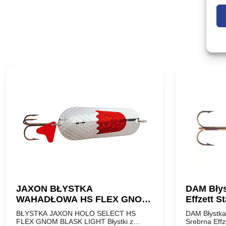
JAXON BŁYSTKA
DAM Błys
WAHADŁOWA HS FLEX GNOM
Effzett S
BLASK LIGHT NR1
BŁYSTKA JAXON HOLO SELECT HS
DAM Błystka
FLEX GNOM BLASK LIGHT Błystki z
Srebrna Effz