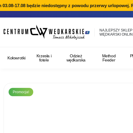
.08-17.08 będzie niedostępny z powodu przerwy urlopowej. Real
NAJLEPSZY SKLEP
WĘDKARSKI ONLIN
Krzesła i
Odzież
Method
P
Kołowrotki
fotele
wędkarska
Feeder
Promocja!