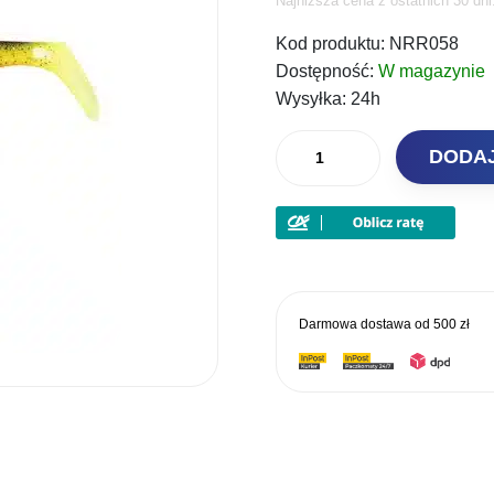
Najniższa cena z ostatnich 30 dn
cena
Kod produktu:
NRR058
wynosił
Dostępność:
W magazynie
50,00 zł.
Wysyłka:
24h
ilość
DODA
Fox
Rage
Przynęta
gumowa
Loaded
Pro
Darmowa dostawa od
500 zł
Shad
23cm
74g
UV
Perch