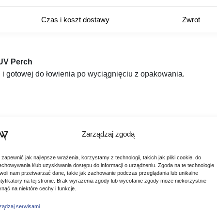
Czas i koszt dostawy
Zwrot
UV Perch
i gotowej do łowienia po wyciągnięciu z opakowania.
Zarządzaj zgodą
 zapewnić jak najlepsze wrażenia, korzystamy z technologii, takich jak pliki cookie, do
echowywania i/lub uzyskiwania dostępu do informacji o urządzeniu. Zgoda na te technologie
woli nam przetwarzać dane, takie jak zachowanie podczas przeglądania lub unikalne
ntyfikatory na tej stronie. Brak wyrażenia zgody lub wycofanie zgody może niekorzystnie
ynąć na niektóre cechy i funkcje.
ządzaj serwisami