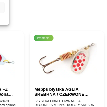
e
Promocja!
a FZ
Mepps błystka AGLIA
wona
SREBRNA / CZERWONE
KROPKI #1
andard
BŁYSTKA OBROTOWA AGLIA
ard spinner
DECOREES MEPPS. KOLOR: SREBRNA