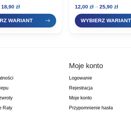
obrotówki renomowanego
– DAM Doskonałe obrotówki
Zakres
Zakr
18,90
zł
12,00
zł
–
25,90
zł
 oferta dla wymagających
renomowanego producenta, of
ealnie pracują w wodzie,
wymagących wędkarzy. Idealn
cen:
cen:
na…
wodzie, skuteczne…
RZ WARIANT
WYBIERZ WARIANT
od
od
12,00 zł
12,00
do
do
18,90 zł
25,90
Moje konto
atności
Logowanie
lepu
Rejestracja
zwroty
Moje konto
e Raty
Przypomnienie hasła