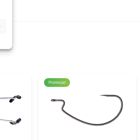
e
Promocja!