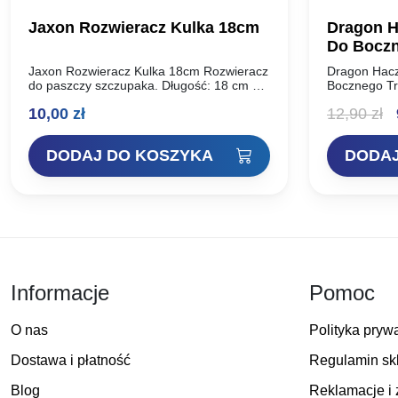
Jaxon Rozwieracz Kulka 18cm
Dragon H
Jaxon Rozwieracz Kulka 18cm Rozwieracz
Dragon Hacz
do paszczy szczupaka. Długość: 18 cm Nr
Bocznego Tr
katalogowy: AC-3354
połowu meto
P
10,00
zł
12,90
zł
Wydłużony t
naprzeciwleg
c
eliminującym
DODAJ DO KOSZYKA
DODAJ
obracania 
w
1
Informacje
Pomoc
O nas
Polityka pryw
Dostawa i płatność
Regulamin sk
Blog
Reklamacje i 