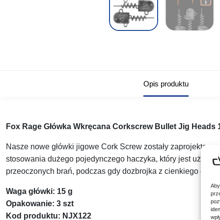
Opis produktu
Fox Rage Główka Wkręcana Corkscrew Bullet Jig Heads 
Nasze nowe główki jigowe Cork Screw zostały zaprojektowane
stosowania dużego pojedynczego haczyka, który jest używan
przeoczonych brań, podczas gdy dozbrojka z cienkiego drutu
Aby
Waga główki: 15 g
prz
poz
Opakowanie: 3 szt
ide
Kod produktu: NJX122
wpł