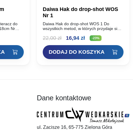
cm
Daiwa Hak do drop-shot WOS
Nr 1
ieracz do
Daiwa Hak do drop-shot WOS 1 Do
 18cm Nr
wszystkich metod, w których przydaje się
szerokie, duże kolanko. Idealne na
Pierwotna
Aktualna
22,00
zł
16,94
zł
bardziej smukłe przynęty. Ultra ostry dzięki
-23%
nowej…
cena
cena
KA
DODAJ DO KOSZYKA
wynosiła:
wynosi:
22,00 zł.
16,94 zł.
Dane kontaktowe
ul. Zacisze 16, 65-775 Zielona Góra