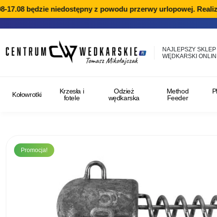
-17.08 będzie niedostępny z powodu przerwy urlopowej. Realiza
NAJLEPSZY SKLEP
WĘDKARSKI ONLIN
Krzesła i
Odzież
Method
P
Kołowrotki
fotele
wędkarska
Feeder
Promocja!