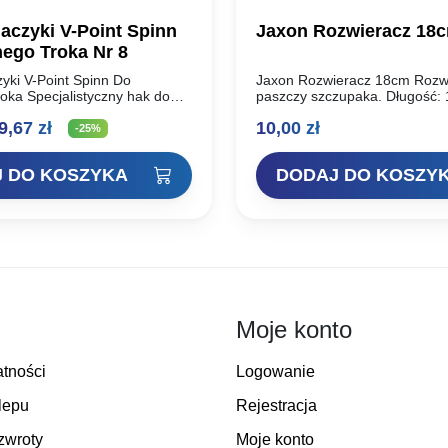
aczyki V-Point Spinn
Jaxon Rozwieracz 18
Do Bocznego Troka Nr 8
yki V-Point Spinn Do
Jaxon Rozwieracz 18cm Rozw
oka Specjalistyczny hak do
paszczy szczupaka. Długość:
dą „bocznego troka”.
katalogowy: AC-3353
ierwotna
Aktualna
9,67
zł
10,00
zł
rzonek z dwoma
-25%
łymi mikrozadziorami,
ena
cena
i możliwość zsuwania i
 DO KOSZYKA
DODAJ DO KOSZY
eksponowanej…
ynosiła:
wynosi:
2,90 zł.
9,67 zł.
Moje konto
atności
Logowanie
lepu
Rejestracja
zwroty
Moje konto