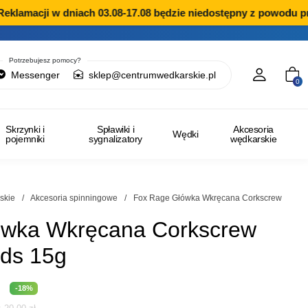
klamacji w dniach 03.08-17.08 będzie niedostępny z powodu prz
Potrzebujesz pomocy?
Messenger
sklep@centrumwedkarskie.pl
0
Skrzynki i
Spławiki i
Akcesoria
Wędki
pojemniki
sygnalizatory
wędkarskie
skie
/
Akcesoria spinningowe
/
Fox Rage Główka Wkręcana Corkscrew
ówka Wkręcana Corkscrew
ads 15g
na
Aktualna
-18%