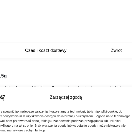
Czas i koszt dostawy
Zwrot
15g
 tak, aby umożliwić wędkarzowi zazbrojenie przynęty tylko prz
y w zwykłych główkach jigowych. Często, gdy ryby żerują w n
Zarządzaj zgodą
 może wpłynąć na skuteczność zacięć.
 zapewnić jak najlepsze wrażenia, korzystamy z technologii, takich jak pliki cookie, do
echowywania i/lub uzyskiwania dostępu do informacji o urządzeniu. Zgoda na te technologie
woli nam przetwarzać dane, takie jak zachowanie podczas przeglądania lub unikalne
ntyfikatory na tej stronie. Brak wyrażenia zgody lub wycofanie zgody może niekorzystnie
ynąć na niektóre cechy i funkcje.