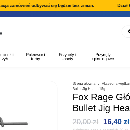
cja zamówień odbywać się będzie bez zmian.
Dział Re
E
lecionki i
Pokrowce i
Przynęty i
Przynęty
żyłki
torby
zanęty
spinningowe
Strona główna
/
Akcesoria wędkar
Bullet Jig Heads 15g
Fox Rage Gł
Bullet Jig He
Pierwot
20,00
zł
16,40
zł