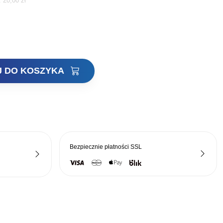
i:
20,00
zł
cena
a:
wynosi:
16,40 zł.
J DO KOSZYKA
Bezpiecznie płatności
SSL