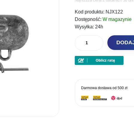
Najniższa cena z ostatnich 30 dn
cena
Kod produktu:
NJX122
wynosił
Dostępność:
W magazynie
20,00 zł.
Wysyłka:
24h
ilość
DODA
Fox
Rage
Główka
Wkręcana
Corkscrew
Bullet
Darmowa dostawa od
500 zł
Jig
Heads
15g