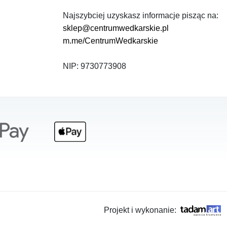
Najszybciej uzyskasz informacje pisząc na:
sklep@centrumwedkarskie.pl
m.me/CentrumWedkarskie
NIP: 9730773908
Projekt i wykonanie: