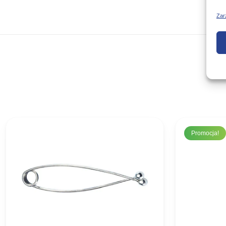
Zar
Promocja!