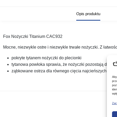
Opis produktu
Fox Nożyczki Titanium CAC932
Mocne, niezwykle ostre i niezwykle trwałe nożyczki. Z łatwoś
pokryte tytanem nożyczki do plecionki
tytanowa powłoka sprawia, że nożyczki pozostają dłużej 
ząbkowane ostrza dla równego cięcia najcieńszych plec
Aby
prz
poz
ide
wpł
Zar