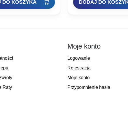
 DO KOSZYKA
DODAJ DO KOSZY
wynosiła:
wynos
19,00 zł.
11,40 
Moje konto
atności
Logowanie
lepu
Rejestracja
zwroty
Moje konto
e Raty
Przypomnienie hasła