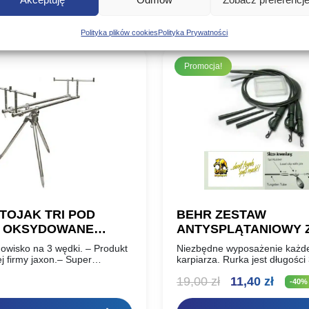
Poznaj podobne produkty, które mogą Ci się spodobać
Polityka plików cookies
Polityka Prywatności
Promocja!
TOJAK TRI POD
BEHR ZESTAW
B OKSYDOWANE
ANTYSPLĄTANIOWY 
IUM
AGRAFKĄ SZYBKI M
owisko na 3 wędki. – Produkt
Niezbędne wyposażenie każd
 firmy jaxon.– Super
karpiarza. Rurka jest długośc
 oksydowanego aluminium. –
dodatkiem wolframu przez to i
Pierwotna
Aktua
19,00
zł
11,40
zł
ewność. – Szeroki zakres
przylega do dna i szybko tonie, 
-40%
egulacji….
z agrafką do…
cena
cena