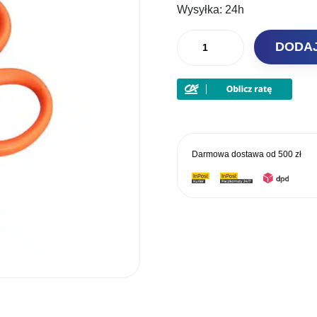
Wysyłka:
24h
ilość
DODA
Fox
Nożyczki
Titanium
CAC932
Darmowa dostawa od
500 zł