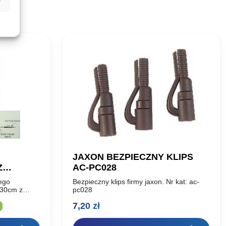
JAXON BEZPIECZNY KLIPS
Z
AC-PC028
ONTAŻ
ego
Bezpieczny klips firmy jaxon. Nr kat: ac-
i 30cm z
pc028
dealnie
lna
7,20
zł
krętlik jest