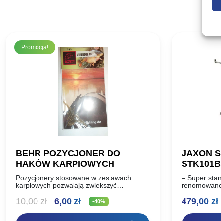
Promocja!
BEHR POZYCJONER DO
JAXON S
HAKÓW KARPIOWYCH
STK101
ALUMIN
Pozycjonery stosowane w zestawach
– Super stan
karpiowych pozwalają zwiekszyć
renomowanej
skuteczność zacięcia.
wykonanie z
Pierwotna
Aktualna
10,00
zł
6,00
zł
479,00
zł
100% nierdz
-40%
ustawień i r
cena
cena