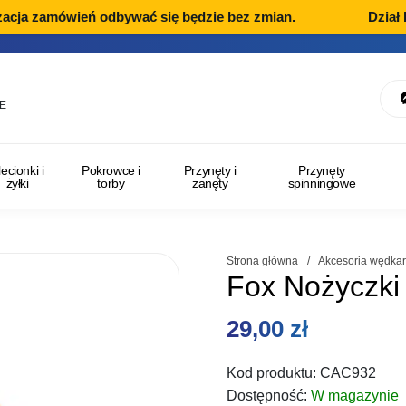
acja zamówień odbywać się będzie bez zmian.
Dział Re
E
lecionki i
Pokrowce i
Przynęty i
Przynęty
żyłki
torby
zanęty
spinningowe
Strona główna
/
Akcesoria wędkar
Fox Nożyczki
29,00
zł
Kod produktu:
CAC932
Dostępność:
W magazynie