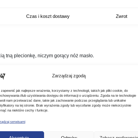
Czas i koszt dostawy
Zwrot
cią tną plecionkę, niczym gorący nóż masło.
Zarządzaj zgodą
ostre
ionek i materiałów przyponowych
 zapewnić jak najlepsze wrażenia, korzystamy z technologii, takich jak pliki cookie, do
echowywania i/lub uzyskiwania dostępu do informacji o urządzeniu. Zgoda na te technologie
woli nam przetwarzać dane, takie jak zachowanie podczas przeglądania lub unikalne
ntyfikatory na tej stronie. Brak wyrażenia zgody lub wycofanie zgody może niekorzystnie
ynąć na niektóre cechy i funkcje.
ządzaj serwisami
Podobne produkty
Akceptuję
Odmów
Zobacz preferencj