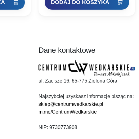
KA
DODAJ DO KOSZYKA
i:
zł.
Dane kontaktowe
ul. Zacisze 16, 65-775 Zielona Góra
Najszybciej uzyskasz informacje pisząc na:
sklep@centrumwedkarskie.pl
m.me/CentrumWedkarskie
NIP: 9730773908