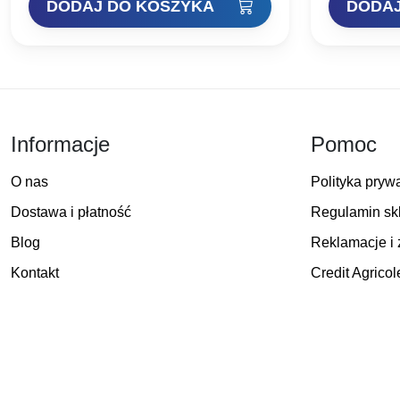
DODAJ DO KOSZYKA
DODAJ
wynosiła:
wynosi:
10,00 zł.
6,00 zł.
Informacje
Pomoc
O nas
Polityka pryw
Dostawa i płatność
Regulamin sk
Blog
Reklamacje i 
Kontakt
Credit Agricol