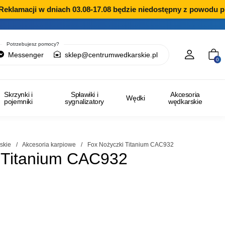
klamacji w dniach 03.08-17.08 będzie niedostępny z powodu prz
Potrzebujesz pomocy?
Messenger
sklep@centrumwedkarskie.pl
0
Skrzynki i
Spławiki i
Akcesoria
Wędki
pojemniki
sygnalizatory
wędkarskie
skie
/
Akcesoria karpiowe
/
Fox Nożyczki Titanium CAC932
 Titanium CAC932