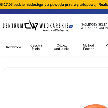
-17.08 będzie niedostępny z powodu przerwy urlopowej. Realiz
NAJLEPSZY SKLEP
WĘDKARSKI ONLIN
Krzesła i
Odzież
Method
P
Kołowrotki
fotele
wędkarska
Feeder