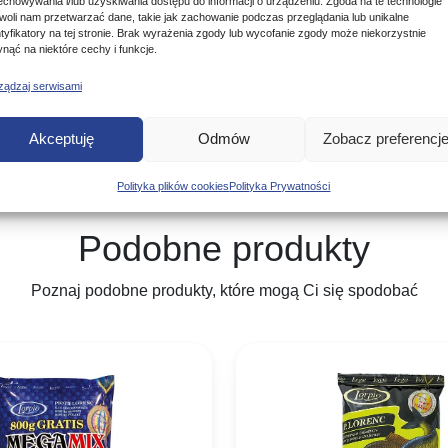
echowywania i/lub uzyskiwania dostępu do informacji o urządzeniu. Zgoda na te technologie
woli nam przetwarzać dane, takie jak zachowanie podczas przeglądania lub unikalne
ntyfikatory na tej stronie. Brak wyrażenia zgody lub wycofanie zgody może niekorzystnie
ynąć na niektóre cechy i funkcje.
ządzaj serwisami
Akceptuję
Odmów
Zobacz preferencj
Polityka plików cookies
Polityka Prywatności
Podobne produkty
Poznaj podobne produkty, które mogą Ci się spodobać