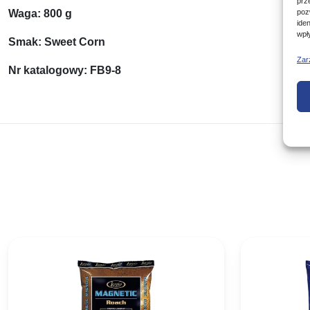
prz
poz
Waga: 800 g
ide
wpł
Smak: Sweet Corn
Zar
Nr katalogowy: FB9-8