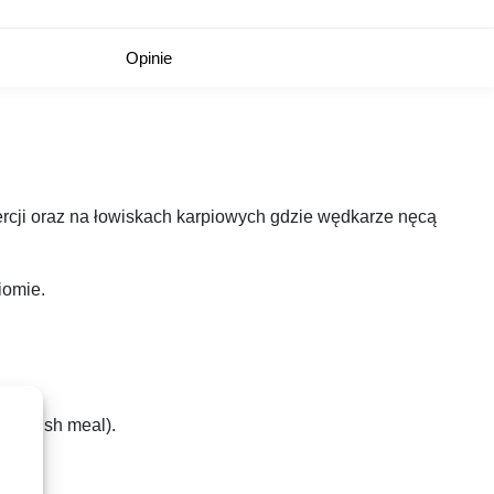
Opinie
cji oraz na łowiskach karpiowych gdzie wędkarze nęcą
iomie.
ne (fish meal).