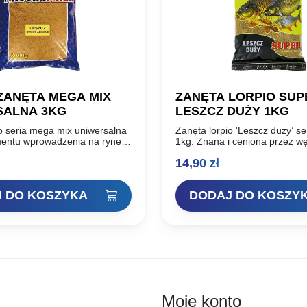
ZANĘTA MEGA MIX
ZANĘTA LORPIO SUP
SALNA 3KG
LESZCZ DUŻY 1KG
o seria mega mix uniwersalna
Zanęta lorpio 'Leszcz duży’ se
entu wprowadzenia na rynek
1kg. Znana i ceniona przez wę
 się niezwykłą popularnością.
SUPER powstała na bazie doś
14,90
zł
ez wędkarzy za swoją
sukcesów klubu LORPIO oraz 
ść, równie skuteczna…
Lorenca,…
 DO KOSZYKA
DODAJ DO KOSZY
Moje konto