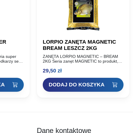
ER
LORPIO ZANĘTA MAGNETIC
BREAM LESZCZ 2KG
ria super
ZANĘTA LORPIO MAGNETIC – BREAM
dkarzy seria
2KG Seria zanęt MAGNETIC to produkt,
wiadczeń i
który docenili wędkarze. Od momentu
29,50
zł
Piotra
wprowadzenia do sprzedaży możemy w
pełni stwierdzić, że seria…
KA
DODAJ DO KOSZYKA
Dane kontaktowe