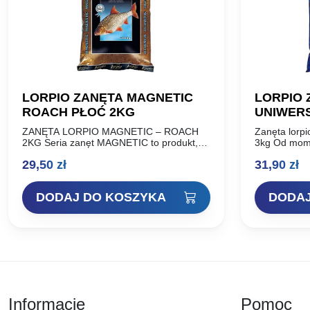
LORPIO ZANĘTA MAGNETIC
LORPIO 
ROACH PŁOĆ 2KG
UNIWER
ZANĘTA LORPIO MAGNETIC – ROACH
Zanęta lorpi
2KG Seria zanęt MAGNETIC to produkt,
3kg Od mom
który docenili wędkarze. Od momentu
seria cieszy
29,50
zł
31,90
zł
wprowadzenia do sprzedaży możemy w
Ceniona prz
pełni stwierdzić, że seria…
uniwersalno
DODAJ DO KOSZYKA
DODAJ
Informacje
Pomoc