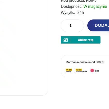
Kod produktu:
FB9-8
Dostępność:
W magazynie
Wysyłka:
24h
ilość
DODA
Feeder
Bait
Zanęta
Method
Mix
Sweet
Darmowa dostawa od
500 zł
Corn
800g