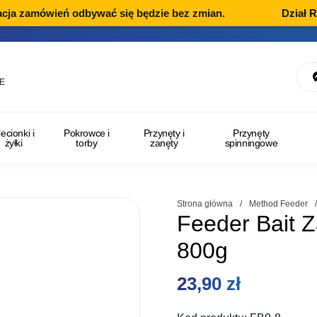
a zamówień odbywać się będzie bez zmian.
Dział Rekl
E
lecionki i
Pokrowce i
Przynęty i
Przynęty
żyłki
torby
zanęty
spinningowe
Strona główna
/
Method Feeder
Feeder Bait 
800g
23,90
zł