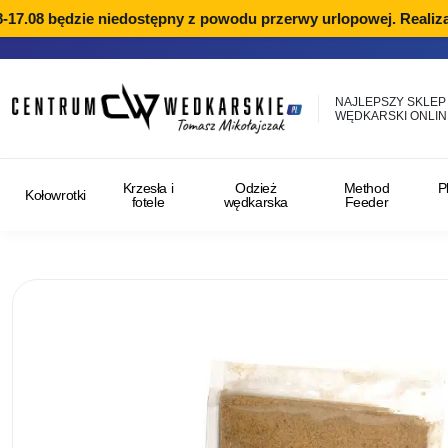
7.08 będzie niedostępny z powodu przerwy urlopowej. Realizacj
NAJLEPSZY SKLEP
WĘDKARSKI ONLIN
Krzesła i
Odzież
Method
P
Kołowrotki
fotele
wędkarska
Feeder