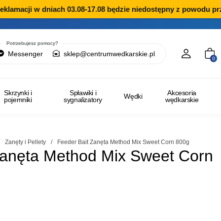
amacji w dniach 03.08-17.08 będzie niedostępny z powodu przer
Potrzebujesz pomocy?
Messenger
sklep@centrumwedkarskie.pl
0
Skrzynki i
Spławiki i
Akcesoria
Wędki
pojemniki
sygnalizatory
wędkarskie
/
Zanęty i Pellety
/
Feeder Bait Zanęta Method Mix Sweet Corn 800g
Zanęta Method Mix Sweet Corn