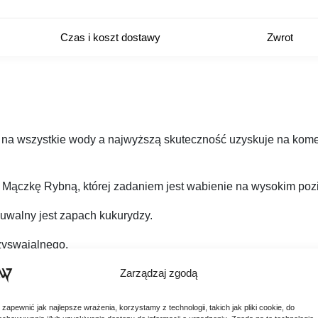
Czas i koszt dostawy
Zwrot
na wszystkie wody a najwyższą skuteczność uzyskuje na komer
Mączkę Rybną, której zadaniem jest wabienie na wysokim poz
uwalny jest zapach kukurydzy.
rzyswajalnego.
Zarządzaj zgodą
ym wyraźnie wyczuwalna jest słodka kukurydza oraz mączki ryb
aby mix skutecznie wabił i utrzymywał ryby w polu łowienia.
 zapewnić jak najlepsze wrażenia, korzystamy z technologii, takich jak pliki cookie, do