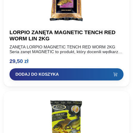
LORPIO ZANĘTA MAGNETIC TENCH RED
WORM LIN 2KG
ZANĘTA LORPIO MAGNETIC TENCH RED WORM 2KG
Seria zanęt MAGNETIC to produkt, który docenili wędkarze.
Od momentu wprowadzenia do sprzedaży możemy w pełni
29,50
zł
stwierdzić, że…
DODAJ DO KOSZYKA