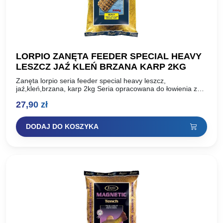
LORPIO ZANĘTA FEEDER SPECIAL HEAVY
LESZCZ JAŹ KLEŃ BRZANA KARP 2KG
Zanęta lorpio seria feeder special heavy leszcz,
jaź,kleń,brzana, karp 2kg Seria opracowana do łowienia z
dna metodą z koszyczkiem lub sprężyną zanętową, tzw.
27,90
zł
feeder. Składa…
DODAJ DO KOSZYKA