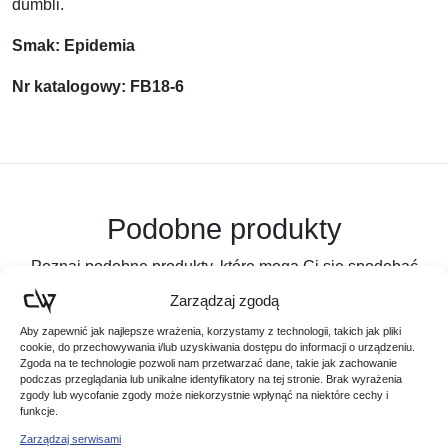
dumbli.
Smak: Epidemia
Nr katalogowy: FB18-6
Podobne produkty
Poznaj podobne produkty, które mogą Ci się spodobać
Zarządzaj zgodą
Aby zapewnić jak najlepsze wrażenia, korzystamy z technologii, takich jak pliki
cookie, do przechowywania i/lub uzyskiwania dostępu do informacji o urządzeniu.
Zgoda na te technologie pozwoli nam przetwarzać dane, takie jak zachowanie
podczas przeglądania lub unikalne identyfikatory na tej stronie. Brak wyrażenia
zgody lub wycofanie zgody może niekorzystnie wpłynąć na niektóre cechy i
funkcje.
Zarządzaj serwisami