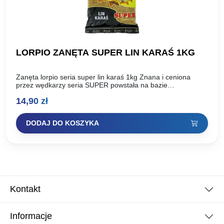
LORPIO ZANĘTA SUPER LIN KARAŚ 1KG
Zanęta lorpio seria super lin karaś 1kg Znana i ceniona
przez wędkarzy seria SUPER powstała na bazie
doświadczeń i sukcesów klubu LORPIO oraz Piotra Lorenca,
14,90
zł
…
DODAJ DO KOSZYKA
Kontakt
Informacje