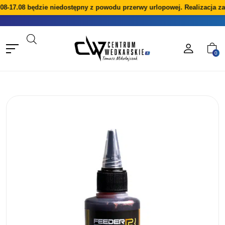
08-17.08 będzie niedostępny z powodu przerwy urlopowej. Realizacja za
0