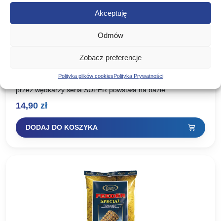
Akceptuję
Odmów
LORPIO ZANĘTA SUPER JAŹ KLEŃ LESZCZ
Zobacz preferencje
1KG
Polityka plików cookies
Polityka Prywatności
Zanęta lorpio seria super jaż,kleń,leszcz Znana i ceniona
przez wędkarzy seria SUPER powstała na bazie
doświadczeń i sukcesów klubu LORPIO oraz Piotra Lorenca,
14,90
zł
współtwórcy sukcesów…
DODAJ DO KOSZYKA