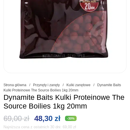
Strona główna
/
Przynęty i zanęty
/
Kulki zanętowe
/
Dynamite Baits
Kulki Proteinowe The Source Boilies 1kg 20mm
Dynamite Baits Kulki Proteinowe The
Source Boilies 1kg 20mm
Pierwotna
Aktualna
69,00
zł
48,30
zł
-30%
Najniższa cena z ostatnich 30 dni:
69,00
zł