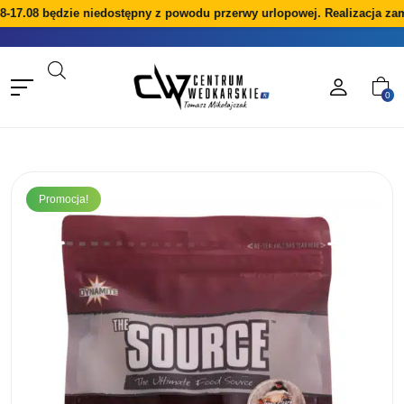
-17.08 będzie niedostępny z powodu przerwy urlopowej. Realizacja zam
0
Promocja!