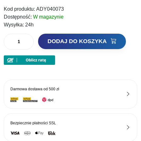
cena
cena
Kod produktu:
ADY040073
wynosiła:
wynosi:
Dostępność:
W magazynie
69,00 zł.
48,30 zł.
Wysyłka:
24h
ilość
DODAJ DO KOSZYKA
Dynamite
Baits
Kulki
Proteinowe
The
Source
Darmowa dostawa od
500 zł
Boilies
1kg
20mm
Bezpiecznie płatności
SSL