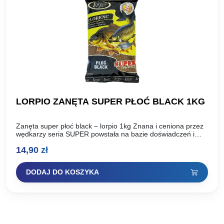
LORPIO ZANĘTA SUPER PŁOĆ BLACK 1KG
Zanęta super płoć black – lorpio 1kg Znana i ceniona przez
wędkarzy seria SUPER powstała na bazie doświadczeń i
sukcesów klubu LORPIO oraz Piotra Lorenca,…
14,90
zł
DODAJ DO KOSZYKA