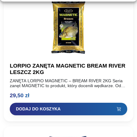
LORPIO ZANĘTA MAGNETIC BREAM RIVER
LESZCZ 2KG
ZANĘTA LORPIO MAGNETIC – BREAM RIVER 2KG Seria
zanęt MAGNETIC to produkt, który docenili wędkarze. Od
momentu wprowadzenia do sprzedaży możemy w pełni
29,50
zł
stwierdzić, że…
DODAJ DO KOSZYKA