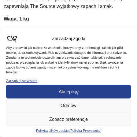
zapewniają The Source wyjątkowy zapach i smak.
Waga: 1 kg
Wielkość: 20 mm
Zarządzaj zgodą
Smak: The Source
Aby zapewnić jak najlepsze wrażenia, korzystamy z technologii, takich jak pliki
cookie, do przechowywania i/lub uzyskiwania dostępu do informacji o urządzeniu.
Nr katalogowy: ADY040073
Zgoda na te technologie pozwoli nam przetwarzać dane, takie jak zachowanie
podczas przeglądania lub unikalne identyfikatory na tej stronie. Brak wyrażenia
zgody lub wycofanie zgody może niekorzystnie wpłynąć na niektóre cechy i
funkcje.
Zarządzaj serwisami
Akceptuję
Podobne produkty
Odmów
Poznaj podobne produkty, które mogą Ci się spodobać
Zobacz preferencje
Polityka plików cookies
Polityka Prywatności