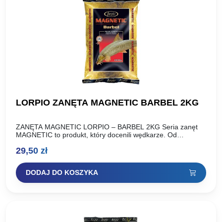
LORPIO ZANĘTA MAGNETIC BARBEL 2KG
ZANĘTA MAGNETIC LORPIO – BARBEL 2KG Seria zanęt
MAGNETIC to produkt, który docenili wędkarze. Od
momentu wprowadzenia do sprzedaży możemy w pełni
29,50
zł
stwierdzić, że seria…
DODAJ DO KOSZYKA