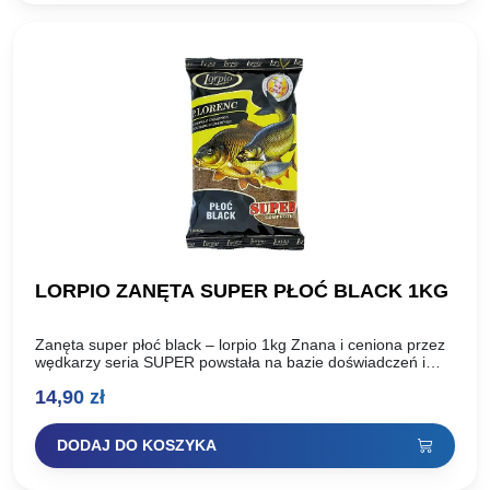
LORPIO ZANĘTA SUPER PŁOĆ BLACK 1KG
Zanęta super płoć black – lorpio 1kg Znana i ceniona przez
wędkarzy seria SUPER powstała na bazie doświadczeń i
sukcesów klubu LORPIO oraz Piotra Lorenca,…
14,90
zł
DODAJ DO KOSZYKA