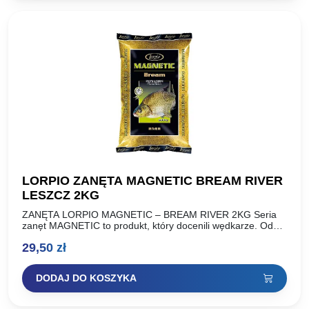
LORPIO ZANĘTA MAGNETIC BREAM RIVER
LESZCZ 2KG
ZANĘTA LORPIO MAGNETIC – BREAM RIVER 2KG Seria
zanęt MAGNETIC to produkt, który docenili wędkarze. Od
momentu wprowadzenia do sprzedaży możemy w pełni
29,50
zł
stwierdzić, że…
DODAJ DO KOSZYKA