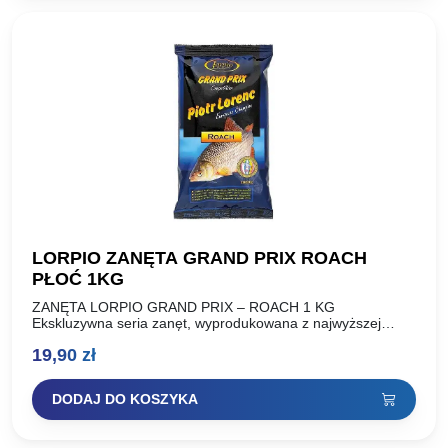
LORPIO ZANĘTA GRAND PRIX ROACH
PŁOĆ 1KG
ZANĘTA LORPIO GRAND PRIX – ROACH 1 KG
Ekskluzywna seria zanęt, wyprodukowana z najwyższej
jakości wyselekcjonowanych składników, według receptury
19,90
zł
Piotra Lorenca, Mistrza Europy, indywidualnego
Wicemistrza…
DODAJ DO KOSZYKA