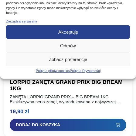
podczas przeglądania lub unikalne identyfikatory na tej stronie. Brak wyrażenia
zgody lub wycofanie zgody może niekorzystnie wpłynąć na niektóre cechy i
funkcje.
Zarządzaj serwisami
Akceptuję
Odmów
Zobacz preferencje
Polityka plików cookies
Polityka Prywatności
LORPIO ZANĘTA GRAND PRIX BIG BREAM
1KG
ZANĘTA LORPIO GRAND PRIX – BIG BREAM 1KG
Ekskluzywna seria zanęt, wyprodukowana z najwyższej
jakości wyselekcjonowanych składników, według receptury
19,90
zł
Piotra Lorenca, Mistrza Europy, indywidualnego
Wicemistrza…
DODAJ DO KOSZYKA