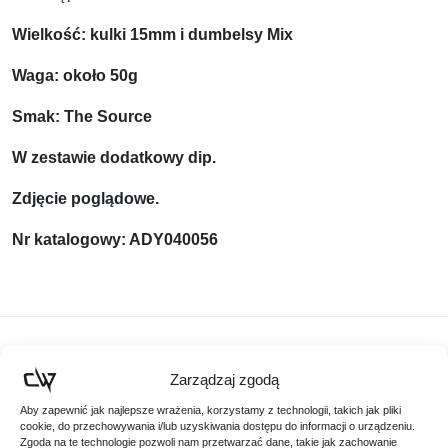
Wielkość: kulki 15mm i dumbelsy Mix
Waga: około 50g
Smak: The Source
W zestawie dodatkowy dip.
Zdjęcie poglądowe.
Nr katalogowy: ADY040056
Podobne produkty
Zarządzaj zgodą
Aby zapewnić jak najlepsze wrażenia, korzystamy z technologii, takich jak pliki
Poznaj podobne produkty, które mogą Ci się spodobać
cookie, do przechowywania i/lub uzyskiwania dostępu do informacji o urządzeniu.
Zgoda na te technologie pozwoli nam przetwarzać dane, takie jak zachowanie