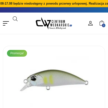
08-17.08 będzie niedostępny z powodu przerwy urlopowej. Realizacja z
0
Promocja!