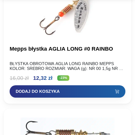
Mepps błystka AGLIA LONG #0 RAINBO
BŁYSTKA OBROTOWA AGLIA LONG RAINBO MEPPS
KOLOR: SREBRO ROZMIAR: WAGA (g): NR 00 1,5g NR 0
2,5g NR 1 4,5g NR 1+ 6g NR 2…
Pierwotna
Aktualna
16,00
zł
12,32
zł
-23%
cena
cena
DODAJ DO KOSZYKA
wynosiła:
wynosi:
16,00 zł.
12,32 zł.