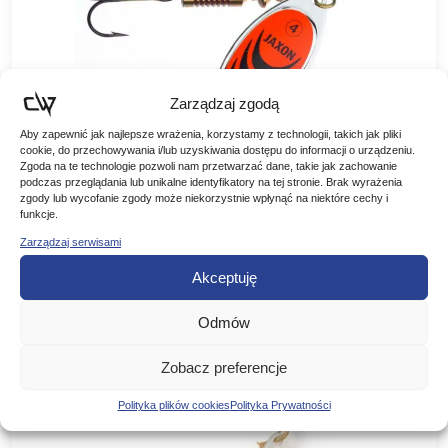
Zarządzaj zgodą
Aby zapewnić jak najlepsze wrażenia, korzystamy z technologii, takich jak pliki
cookie, do przechowywania i/lub uzyskiwania dostępu do informacji o urządzeniu.
Jaxon Błystka Blaszka Obrotowa Holo
Zgoda na te technologie pozwoli nam przetwarzać dane, takie jak zachowanie
podczas przeglądania lub unikalne identyfikatory na tej stronie. Brak wyrażenia
Select Classic Contra #A
zgody lub wycofanie zgody może niekorzystnie wpłynąć na niektóre cechy i
Jaxon Błystka Blaszka Obrotowa Holo Select Classic Contra
funkcje.
#A Seria błystek z poszerzonym skrzydełkiem, nawiązująca
Zarządzaj serwisami
do klasycznego wzornictwa z wykorzystaniem kolorowych
Zakres
7,00
zł
–
13,90
zł
elementów dekoracyjnych. Kolorystyka wyselekcjonowana…
Akceptuję
cen:
WYBIERZ WARIANT
od
Odmów
7,00 zł
Zobacz preferencje
do
Promocja!
13,90 zł
Polityka plików cookies
Polityka Prywatności