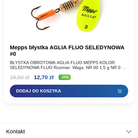
Mepps błystka AGLIA FLUO SELEDYNOWA
#0
BŁYSTKA OBROTOWA AGLIA FLUO MEPPS KOLOR:
SELEDYNOWA FLUO Rozmiar: Waga: NR 00 1,5 g NR 0 2,5
g NR 1 3,5 g NR 2 4,5…
Pierwotna
Aktualna
16,50
zł
12,70
zł
-23%
cena
cena
DODAJ DO KOSZYKA
wynosiła:
wynosi:
16,50 zł.
12,70 zł.
Kontakt