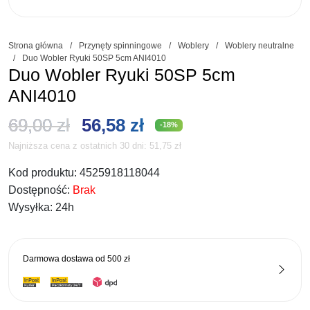
Strona główna
/
Przynęty spinningowe
/
Woblery
/
Woblery neutralne
/
Duo Wobler Ryuki 50SP 5cm ANI4010
Duo Wobler Ryuki 50SP 5cm
ANI4010
Pierwotna
Aktualna
69,00
zł
56,58
zł
-18%
Najniższa cena z ostatnich 30 dni:
51,75
zł
cena
cena
Kod produktu:
4525918118044
wynosiła:
wynosi:
Dostępność:
Brak
69,00 zł.
56,58 zł.
Wysyłka:
24h
Darmowa dostawa od
500 zł