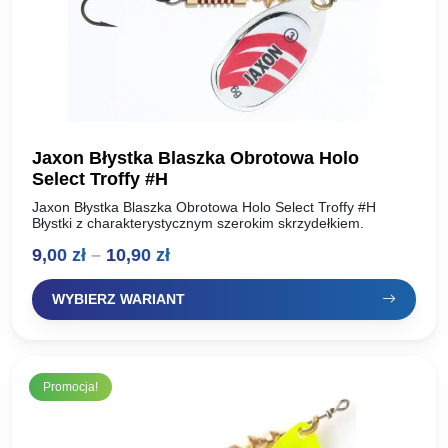
Jaxon Błystka Blaszka Obrotowa Holo
Select Troffy #H
Jaxon Błystka Blaszka Obrotowa Holo Select Troffy #H
Błystki z charakterystycznym szerokim skrzydełkiem.
Zakres
9,00
zł
–
10,90
zł
cen:
WYBIERZ WARIANT
od
9,00 zł
do
Promocja!
10,90 zł