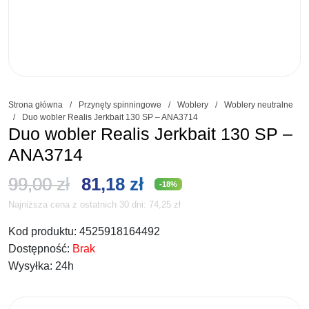
Strona główna
/
Przynęty spinningowe
/
Woblery
/
Woblery neutralne
/
Duo wobler Realis Jerkbait 130 SP – ANA3714
Duo wobler Realis Jerkbait 130 SP –
ANA3714
Pierwotna
Aktualna
99,00
zł
81,18
zł
-18%
Najniższa cena z ostatnich 30 dni:
74,25
zł
cena
cena
Kod produktu:
4525918164492
wynosiła:
wynosi:
Dostępność:
Brak
99,00 zł.
81,18 zł.
Wysyłka:
24h