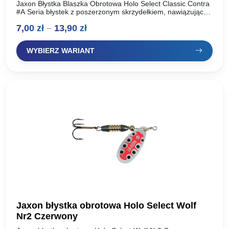
Jaxon Błystka Blaszka Obrotowa Holo Select Classic Contra
#A Seria błystek z poszerzonym skrzydełkiem, nawiązująca
do klasycznego wzornictwa z wykorzystaniem kolorowych
Zakres
7,00
zł
–
13,90
zł
elementów dekoracyjnych. Kolorystyka wyselekcjonowana…
cen:
WYBIERZ WARIANT
od
7,00 zł
do
13,90 zł
Jaxon błystka obrotowa Holo Select Wolf
Nr2 Czerwony