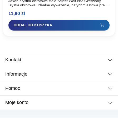
Jaxon błystka obrotowa Holo Select Wolf Nr2 Czerwony
Błystki obrotowe. Idealne wyważenie, natychmiastowa praca
skrzydełka. Dodatkowo dociążony korpus. Elegancki,
11,90
zł
klasyczny design.Obszerna kolekcja doskonale wyważonych
błystek…
DODAJ DO KOSZYKA
Kontakt
Informacje
Pomoc
Moje konto