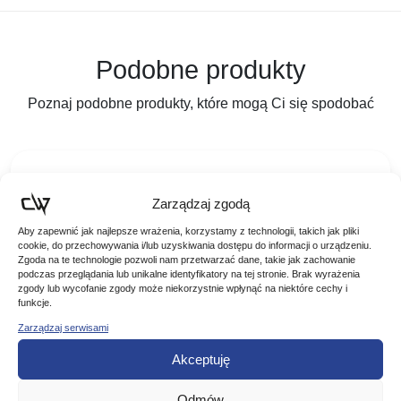
Podobne produkty
Poznaj podobne produkty, które mogą Ci się spodobać
Zarządzaj zgodą
Aby zapewnić jak najlepsze wrażenia, korzystamy z technologii, takich jak pliki
cookie, do przechowywania i/lub uzyskiwania dostępu do informacji o urządzeniu.
Zgoda na te technologie pozwoli nam przetwarzać dane, takie jak zachowanie
podczas przeglądania lub unikalne identyfikatory na tej stronie. Brak wyrażenia
zgody lub wycofanie zgody może niekorzystnie wpłynąć na niektóre cechy i
funkcje.
Zarządzaj serwisami
Akceptuję
JAXON BŁYSTKA WAHADŁOWA HS FLEX
GNOM BLASK LIGHT NR1
Odmów