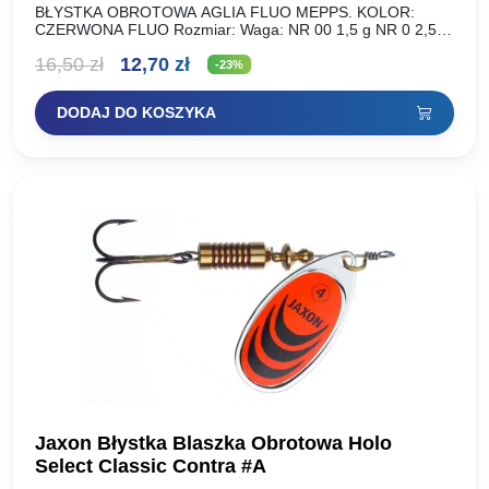
BŁYSTKA OBROTOWA AGLIA FLUO MEPPS. KOLOR:
CZERWONA FLUO Rozmiar: Waga: NR 00 1,5 g NR 0 2,5 g
NR 1 3,5 g NR 2 4,5…
Pierwotna
Aktualna
16,50
zł
12,70
zł
-23%
cena
cena
DODAJ DO KOSZYKA
wynosiła:
wynosi:
16,50 zł.
12,70 zł.
Jaxon Błystka Blaszka Obrotowa Holo
Select Classic Contra #A