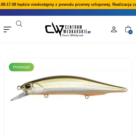
08-17.08 będzie niedostępny z powodu przerwy urlopowej. Realizacja z
0
Promocja!