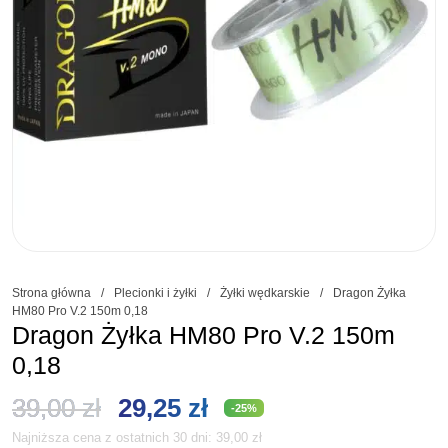
Strona główna
/
Plecionki i żyłki
/
Żyłki wędkarskie
/
Dragon Żyłka
HM80 Pro V.2 150m 0,18
Dragon Żyłka HM80 Pro V.2 150m
0,18
Pierwotna
Aktualna
39,00
zł
29,25
zł
-25%
Najniższa cena z ostatnich 30 dni:
39,00
zł