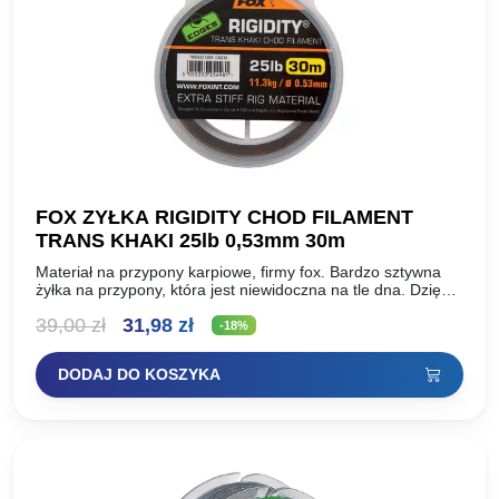
FOX ZYŁKA RIGIDITY CHOD FILAMENT
TRANS KHAKI 25lb 0,53mm 30m
Materiał na przypony karpiowe, firmy fox. Bardzo sztywna
żyłka na przypony, która jest niewidoczna na tle dna. Dzięki
swej sztywności karp ma utrudnione zadanie wyplucia…
Pierwotna
Aktualna
39,00
zł
31,98
zł
-18%
cena
cena
DODAJ DO KOSZYKA
wynosiła:
wynosi:
39,00 zł.
31,98 zł.