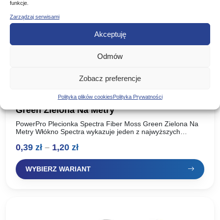
funkcje.
Zarządzaj serwisami
Akceptuję
Odmów
Zobacz preferencje
Polityka plików cookies
Polityka Prywatności
PowerPro Plecionka Spectra Fiber Moss
Green Zielona Na Metry
PowerPro Plecionka Spectra Fiber Moss Green Zielona Na
Metry Włókno Spectra wykazuje jeden z najwyższych
stosunków wytrzymałości do ciężaru spośród wszystkich
Zakres
0,39
zł
–
1,20
zł
produkowanych włókien. Ma wysoką…
cen:
WYBIERZ WARIANT
od
0,39 zł
do
1,20 zł