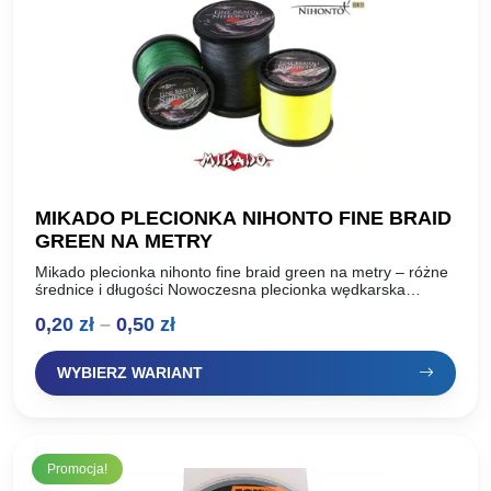
MIKADO PLECIONKA NIHONTO FINE BRAID
GREEN NA METRY
Mikado plecionka nihonto fine braid green na metry – różne
średnice i długości Nowoczesna plecionka wędkarska
wytworzona z najwyższej jakości mikrowłókien precyzyjnie
Zakres
0,20
zł
–
0,50
zł
splecionych w idealnie…
cen:
WYBIERZ WARIANT
od
0,20 zł
do
Promocja!
0,50 zł