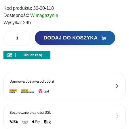
cena
cena
Kod produktu:
30-00-118
wynosiła:
wynosi:
Dostępność:
W magazynie
39,00 zł.
29,25 zł.
Wysyłka:
24h
ilość
DODAJ DO KOSZYKA
Dragon
Żyłka
HM80
Pro
V.2
150m
Darmowa dostawa od
500 zł
0,18
Bezpiecznie płatności
SSL