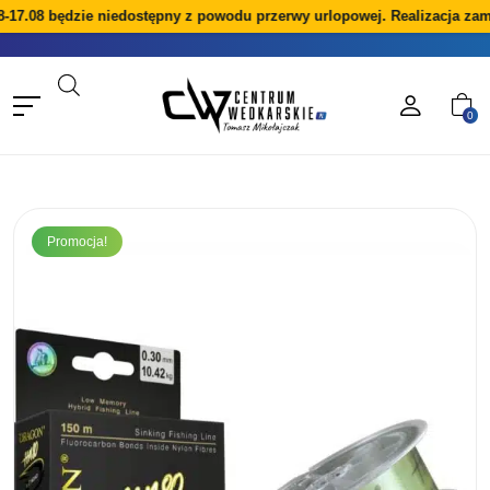
-17.08 będzie niedostępny z powodu przerwy urlopowej. Realizacja zam
0
Promocja!