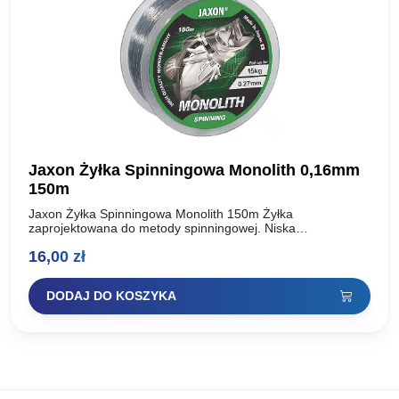
Jaxon Żyłka Spinningowa Monolith 0,16mm
150m
Jaxon Żyłka Spinningowa Monolith 150m Żyłka
zaprojektowana do metody spinningowej. Niska
rozciągliwość, bardzo dobre ułożenie przy rzucie i
16,00
zł
podniesiona odporność na ścieranie. Kolor przezroczysty
z…
DODAJ DO KOSZYKA