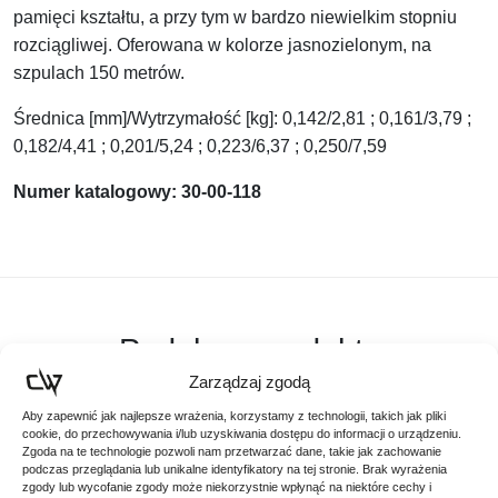
pamięci kształtu, a przy tym w bardzo niewielkim stopniu
rozciągliwej. Oferowana w kolorze jasnozielonym, na
szpulach 150 metrów.
Średnica [mm]/Wytrzymałość [kg]: 0,142/2,81 ; 0,161/3,79 ;
0,182/4,41 ; 0,201/5,24 ; 0,223/6,37 ; 0,250/7,59
Numer katalogowy: 30-00-118
Podobne produkty
Zarządzaj zgodą
Poznaj podobne produkty, które mogą Ci się spodobać
Aby zapewnić jak najlepsze wrażenia, korzystamy z technologii, takich jak pliki
cookie, do przechowywania i/lub uzyskiwania dostępu do informacji o urządzeniu.
Zgoda na te technologie pozwoli nam przetwarzać dane, takie jak zachowanie
podczas przeglądania lub unikalne identyfikatory na tej stronie. Brak wyrażenia
Promocja!
zgody lub wycofanie zgody może niekorzystnie wpłynąć na niektóre cechy i