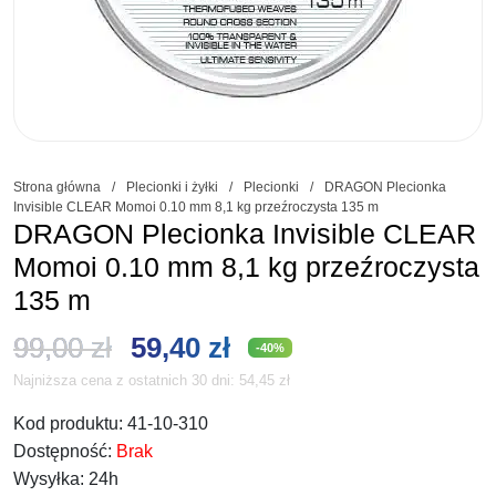
Strona główna
/
Plecionki i żyłki
/
Plecionki
/
DRAGON Plecionka
Invisible CLEAR Momoi 0.10 mm 8,1 kg przeźroczysta 135 m
DRAGON Plecionka Invisible CLEAR
Momoi 0.10 mm 8,1 kg przeźroczysta
135 m
Pierwotna
Aktualna
99,00
zł
59,40
zł
-40%
Najniższa cena z ostatnich 30 dni:
54,45
zł
cena
cena
Kod produktu:
41-10-310
wynosiła:
wynosi:
Dostępność:
Brak
99,00 zł.
59,40 zł.
Wysyłka:
24h