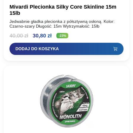
Mivardi Plecionka Silky Core Skinline 15m
15lb
Jedwabnie gładka plecionka z półsztywną osłoną. Kolor:
Czarno-szary Długość: 15m Wytrzymałość: 15lb
Pierwotna
Aktualna
40,00
zł
30,80
zł
-23%
cena
cena
DODAJ DO KOSZYKA
wynosiła:
wynosi:
40,00 zł.
30,80 zł.