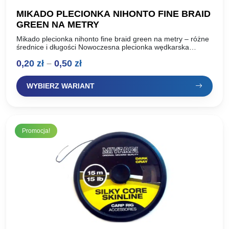
MIKADO PLECIONKA NIHONTO FINE BRAID
GREEN NA METRY
Mikado plecionka nihonto fine braid green na metry – różne
średnice i długości Nowoczesna plecionka wędkarska
wytworzona z najwyższej jakości mikrowłókien precyzyjnie
Zakres
0,20
zł
–
0,50
zł
splecionych w idealnie…
cen:
WYBIERZ WARIANT
od
0,20 zł
do
Promocja!
0,50 zł