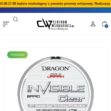
.08-17.08 będzie niedostępny z powodu przerwy urlopowej. Realizacja 
0
Promocja!