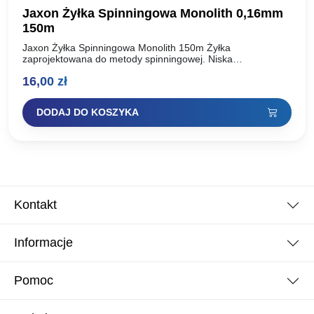
Jaxon Żyłka Spinningowa Monolith 0,16mm
150m
Jaxon Żyłka Spinningowa Monolith 150m Żyłka
zaprojektowana do metody spinningowej. Niska
rozciągliwość, bardzo dobre ułożenie przy rzucie i
16,00
zł
podniesiona odporność na ścieranie. Kolor przezroczysty
z…
DODAJ DO KOSZYKA
Kontakt
Informacje
Pomoc