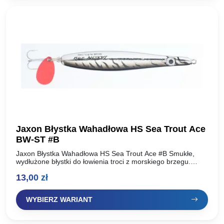
Jaxon Błystka Wahadłowa HS Sea Trout Ace
BW-ST #B
Jaxon Błystka Wahadłowa HS Sea Trout Ace #B Smukłe,
wydłużone błystki do łowienia troci z morskiego brzegu.
Duża waga pozwala na uzyskiwanie bardzo dalekich
13,00
zł
rzutów….
WYBIERZ WARIANT