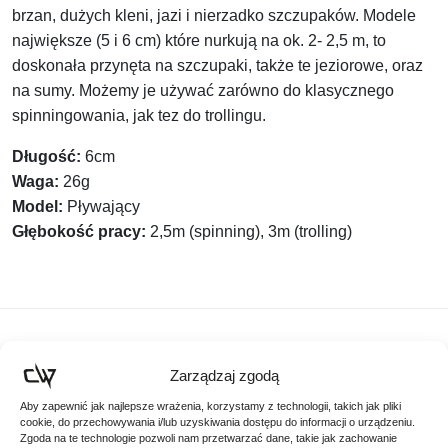
brzan, dużych kleni, jazi i nierzadko szczupaków. Modele
największe (5 i 6 cm) które nurkują na ok. 2- 2,5 m, to
doskonała przynęta na szczupaki, także te jeziorowe, oraz
na sumy. Możemy je używać zarówno do klasycznego
spinningowania, jak tez do trollingu.
Długość:
6cm
Waga:
26g
Model:
Pływający
Głębokość pracy:
2,5m (spinning), 3m (trolling)
Podobne produkty
Zarządzaj zgodą
Aby zapewnić jak najlepsze wrażenia, korzystamy z technologii, takich jak pliki
Poznaj podobne produkty, które mogą Ci się spodobać
cookie, do przechowywania i/lub uzyskiwania dostępu do informacji o urządzeniu.
Zgoda na te technologie pozwoli nam przetwarzać dane, takie jak zachowanie