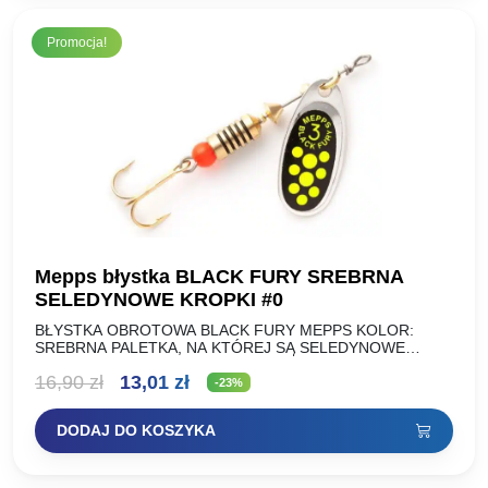
Promocja!
Mepps błystka BLACK FURY SREBRNA
SELEDYNOWE KROPKI #0
BŁYSTKA OBROTOWA BLACK FURY MEPPS KOLOR:
SREBRNA PALETKA, NA KTÓREJ SĄ SELEDYNOWE
KROPKI NA CZARNYM TLE ROZMIAR: WAGA (g): NR 00
Pierwotna
Aktualna
16,90
zł
13,01
zł
1,5g NR 0 2g…
-23%
cena
cena
DODAJ DO KOSZYKA
wynosiła:
wynosi:
16,90 zł.
13,01 zł.