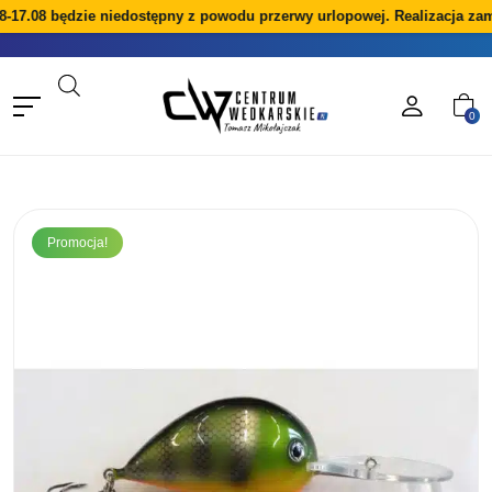
8-17.08 będzie niedostępny z powodu przerwy urlopowej. Realizacja zam
0
Promocja!