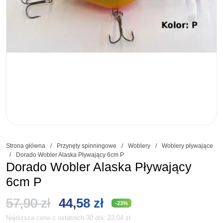
Strona główna
/
Przynęty spinningowe
/
Woblery
/
Woblery pływające
/
Dorado Wobler Alaska Pływający 6cm P
Dorado Wobler Alaska Pływający
6cm P
Pierwotna
Aktualna
57,90
zł
44,58
zł
-23%
Najniższa cena z ostatnich 30 dni:
23,04
zł