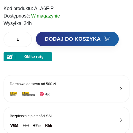
cena
cena
Kod produktu:
ALA6F-P
wynosiła:
wynosi:
Dostępność:
W magazynie
57,90 zł.
44,58 zł.
Wysyłka:
24h
ilość
DODAJ DO KOSZYKA
Dorado
Wobler
Alaska
Pływający
6cm
P
Darmowa dostawa od
500 zł
Bezpiecznie płatności
SSL