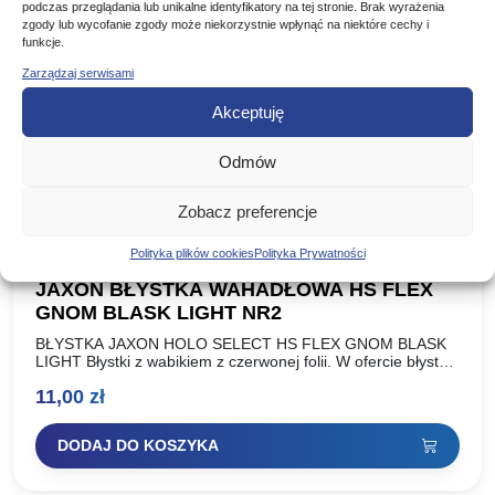
podczas przeglądania lub unikalne identyfikatory na tej stronie. Brak wyrażenia
zgody lub wycofanie zgody może niekorzystnie wpłynąć na niektóre cechy i
funkcje.
Zarządzaj serwisami
Akceptuję
Odmów
Zobacz preferencje
Polityka plików cookies
Polityka Prywatności
JAXON BŁYSTKA WAHADŁOWA HS FLEX
GNOM BLASK LIGHT NR2
BŁYSTKA JAXON HOLO SELECT HS FLEX GNOM BLASK
LIGHT Błystki z wabikiem z czerwonej folii. W ofercie błystki
o standardowej wadze oraz lżejsza wersja wykonana…
11,00
zł
DODAJ DO KOSZYKA