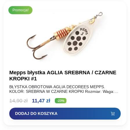
Promocja!
Mepps błystka AGLIA SREBRNA / CZARNE
KROPKI #1
BŁYSTKA OBROTOWA AGLIA DECOREES MEPPS.
KOLOR: SREBRNA W CZARNE KROPKI Rozmiar: Waga:
NR 00 1,5 g NR 0 2,5 g NR 1 3,5 g NR…
Pierwotna
Aktualna
14,90
zł
11,47
zł
-23%
cena
cena
DODAJ DO KOSZYKA
wynosiła:
wynosi:
14,90 zł.
11,47 zł.