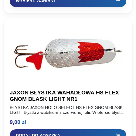
WYBIERZ WARIANT
JAXON BŁYSTKA WAHADŁOWA HS FLEX
GNOM BLASK LIGHT NR1
BŁYSTKA JAXON HOLO SELECT HS FLEX GNOM BLASK
LIGHT Błystki z wabikiem z czerwonej folii. W ofercie błystki
o standardowej wadze oraz lżejsza wersja wykonana…
9,00
zł
DODAJ DO KOSZYKA