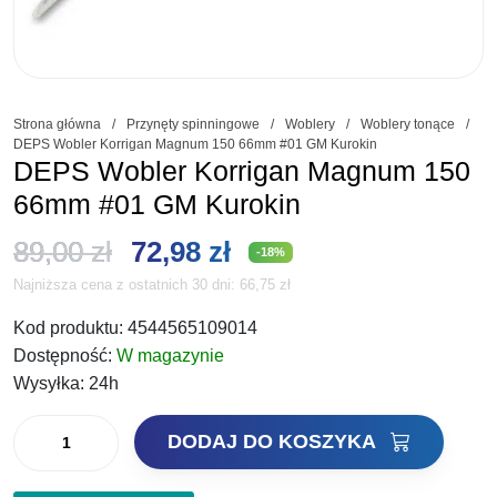
Strona główna
/
Przynęty spinningowe
/
Woblery
/
Woblery tonące
/
DEPS Wobler Korrigan Magnum 150 66mm #01 GM Kurokin
DEPS Wobler Korrigan Magnum 150
66mm #01 GM Kurokin
Pierwotna
Aktualna
89,00
zł
72,98
zł
-18%
Najniższa cena z ostatnich 30 dni:
66,75
zł
cena
cena
Kod produktu:
4544565109014
wynosiła:
wynosi:
Dostępność:
W magazynie
89,00 zł.
72,98 zł.
Wysyłka:
24h
ilość
DODAJ DO KOSZYKA
DEPS
Wobler