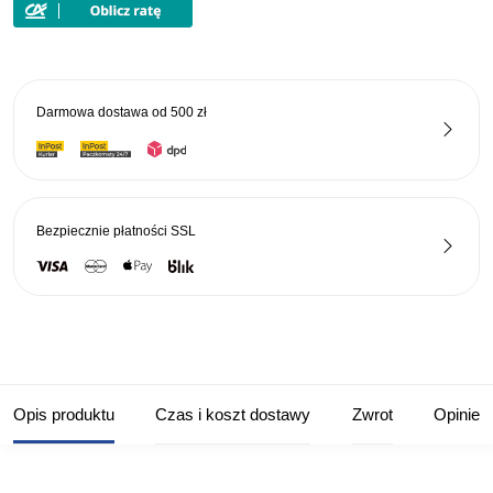
Korrigan
Magnum
150
66mm
Darmowa dostawa od
500 zł
#01
GM
Kurokin
Bezpiecznie płatności
SSL
Opis produktu
Czas i koszt dostawy
Zwrot
Opinie