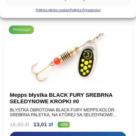
DODAJ DO KOSZYKA
wynosiła:
wynosi:
Polityka plików cookies
Polityka Prywatności
16,50 zł.
12,70 zł.
Promocja!
Mepps błystka BLACK FURY SREBRNA
SELEDYNOWE KROPKI #0
BŁYSTKA OBROTOWA BLACK FURY MEPPS KOLOR:
SREBRNA PALETKA, NA KTÓREJ SĄ SELEDYNOWE
KROPKI NA CZARNYM TLE ROZMIAR: WAGA (g): NR 00
Pierwotna
Aktualna
16,90
zł
13,01
zł
1,5g NR 0 2g…
-23%
cena
cena