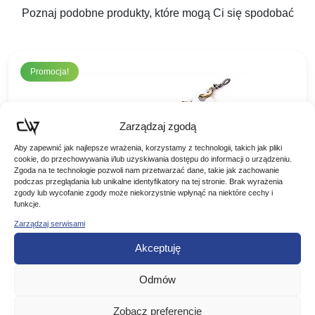
Poznaj podobne produkty, które mogą Ci się spodobać
Promocja!
Zarządzaj zgodą
Aby zapewnić jak najlepsze wrażenia, korzystamy z technologii, takich jak pliki
cookie, do przechowywania i/lub uzyskiwania dostępu do informacji o urządzeniu.
Zgoda na te technologie pozwoli nam przetwarzać dane, takie jak zachowanie
podczas przeglądania lub unikalne identyfikatory na tej stronie. Brak wyrażenia
zgody lub wycofanie zgody może niekorzystnie wpłynąć na niektóre cechy i
funkcje.
Mepps błystka AGLIA FLUO BIAŁA #0
Zarządzaj serwisami
Akceptuję
BŁYSTKA OBROTOWA AGLIA FLUO MEPPS KOLOR:
BIAŁA FLUO Rozmiar: Waga: NR 00 1,5 g NR 0 2,5 g NR 1
Odmów
3,5 g NR 2 4,5…
Pierwotna
Aktualna
16,50
zł
12,70
zł
-23%
cena
cena
Zobacz preferencje