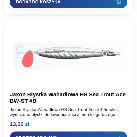
DODAJ DO KOSZYKA
wynosiła:
wynosi:
16,90 zł.
13,01 zł.
Jaxon Błystka Wahadłowa HS Sea Trout Ace
BW-ST #B
Jaxon Błystka Wahadłowa HS Sea Trout Ace #B Smukłe,
wydłużone błystki do łowienia troci z morskiego brzegu.
Duża waga pozwala na uzyskiwanie bardzo dalekich
13,00
zł
rzutów….