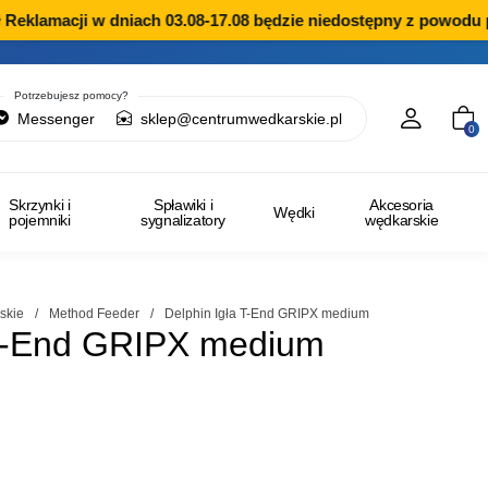
eklamacji w dniach 03.08-17.08 będzie niedostępny z powodu pr
Potrzebujesz pomocy?
Messenger
sklep@centrumwedkarskie.pl
0
Skrzynki i
Spławiki i
Akcesoria
Wędki
pojemniki
sygnalizatory
wędkarskie
skie
/
Method Feeder
/
Delphin Igła T-End GRIPX medium
 T-End GRIPX medium