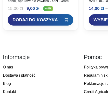
cenie, opakowanie zawiera 74szt 13mm i
HAIR RIG Do
26szt 21mm. 100szt profesjonalnych
karpiowe, re
Pierwotna
Aktualna
15,00
zł
9,00
zł
14,00
zł
–
stoperków do pelletu w maskującym
behr. Przyp
-40%
kolorze, nowość znanej firmy…
mocnych jap
cena
cena
powiązane z
DODAJ DO KOSZYKA
WYBIE
wynosiła:
wynosi:
15,00 zł.
9,00 zł.
Informacje
Pomoc
O nas
Polityka pryw
Dostawa i płatność
Regulamin sk
Blog
Reklamacje i 
Kontakt
Credit Agricol