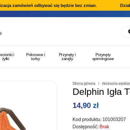
acja zamówień odbywać się będzie bez zmian.
Dział R
E
lecionki i
Pokrowce i
Przynęty i
Przynęty
żyłki
torby
zanęty
spinningowe
Strona główna
/
Akcesoria wędkar
Delphin Igła
14,90
zł
Kod produktu:
101003207
Dostępność:
Brak