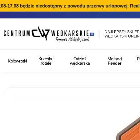
8-17.08 będzie niedostępny z powodu przerwy urlopowej. Realiz
NAJLEPSZY SKLEP
WĘDKARSKI ONLIN
Krzesła i
Odzież
Method
P
Kołowrotki
fotele
wędkarska
Feeder