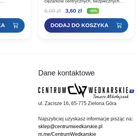
,
ciężarków centrycznych, bezpiecznych
logowy: ac-
klipsów oraz tworzenia elastycznego
Pierwotna
Aktualna
6,00
zł
3,60
zł
połączenia z rurką antysplątaniową, w
-40%
zestawach helikopterowych, osłania
cena
cena
zaczep ciężarka i węzeł. Element…
KA
DODAJ DO KOSZYKA
wynosiła:
wynosi:
6,00 zł.
3,60 zł.
Dane kontaktowe
ul. Zacisze 16, 65-775 Zielona Góra
Najszybciej uzyskasz informacje pisząc na:
sklep@centrumwedkarskie.pl
m.me/CentrumWedkarskie