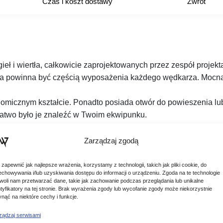
Czas i koszt dostawy
Zwrot
gieł i wiertła, całkowicie zaprojektowanych przez zespół projek
óra powinna być częścią wyposażenia każdego wędkarza. Mocna
icznym kształcie. Ponadto posiada otwór do powieszenia lub 
atwo było je znaleźć w Twoim ekwipunku.
Zarządzaj zgodą
 zapewnić jak najlepsze wrażenia, korzystamy z technologii, takich jak pliki cookie, do
echowywania i/lub uzyskiwania dostępu do informacji o urządzeniu. Zgoda na te technologie
woli nam przetwarzać dane, takie jak zachowanie podczas przeglądania lub unikalne
ntyfikatory na tej stronie. Brak wyrażenia zgody lub wycofanie zgody może niekorzystnie
ynąć na niektóre cechy i funkcje.
ządzaj serwisami