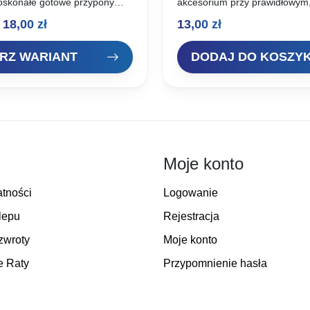
skonałe gotowe przypony
akcesorium przy prawidłowym
nomowanej niemieckiej firmy
precyzyjnym nęceniu. Nr kata
Zakres
18,00
zł
13,00
zł
ony są wykonane na bardzo
407806
ońskich hakach, precyzyjnie
cen:
 najwyższej…
RZ WARIANT
DODAJ DO KOSZY
od
14,00 zł
do
18,00 zł
Moje konto
atności
Logowanie
lepu
Rejestracja
zwroty
Moje konto
e Raty
Przypomnienie hasła