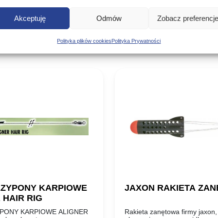
Podobne produkty
Akceptuję
Odmów
Zobacz preferencj
Polityka plików cookies
Polityka Prywatności
Poznaj podobne produkty, które mogą Ci się spodobać
RZYPONY KARPIOWE
JAXON RAKIETA ZA
 HAIR RIG
PONY KARPIOWE ALIGNER
Rakieta zanętowa firmy jaxon