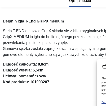
Opis produktu
Delphin Igła T-End GRIPX medium
Seria T-END o nazwie GripX składa się z kilku oryginalnych i
GripX MEDIUM to igła do boilie ogólnego przeznaczenia, kt
przewlekania plecionki przez przynętę.
Gumowa rączka została zaprojektowana w specjalnym, ergonom
gumowe elementy wykonane są w jaskrawych kolorach, aby ł
Długość całkowita: 8,8cm
Długość wiertła: 5,5cm
Uchwyt: pomarańczowa
Aby
Kod produktu: 101003207
prz
poz
ide
wpł
Zar