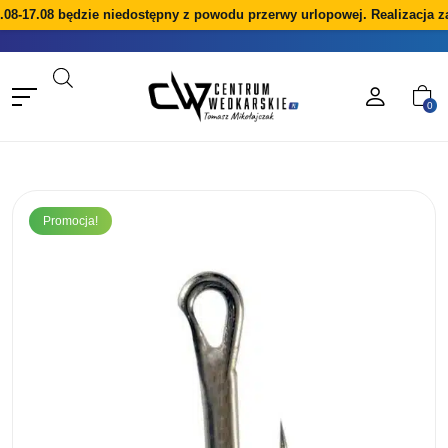
08-17.08 będzie niedostępny z powodu przerwy urlopowej. Realizacja z
0
Promocja!