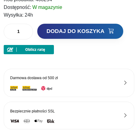
wynosiła:
wynosi:
Dostępność:
W magazynie
25,00 zł.
21,25 zł.
Wysyłka:
24h
ilość
DODAJ DO KOSZYKA
Decoy
Kotwiczki
Treble
Y-
S81
Nr4
Darmowa dostawa od
500 zł
Bezpiecznie płatności
SSL