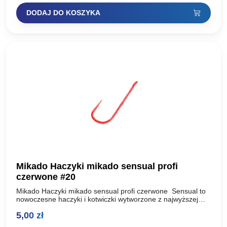
DODAJ DO KOSZYKA
Mikado Haczyki mikado sensual profi
czerwone #20
Mikado Haczyki mikado sensual profi czerwone Sensual to
nowoczesne haczyki i kotwiczki wytworzone z najwyższej
jakości, uszlachetnionej stali węglowej. Dzięki zastosowaniu
5,00
zł
dwóch technologii ostrzenia: Mechanicznej…