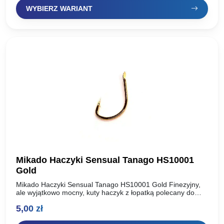
WYBIERZ WARIANT
Mikado Haczyki Sensual Tanago HS10001
Gold
Mikado Haczyki Sensual Tanago HS10001 Gold Finezyjny,
ale wyjątkowo mocny, kuty haczyk z łopatką polecany do
połowu średnich i większych ryb na delikatne przynęty.
5,00
zł
Kolor:…