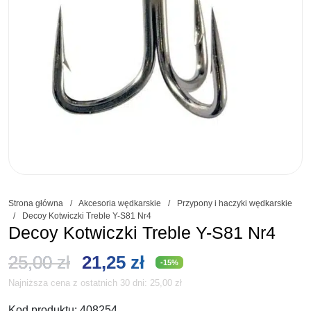
Strona główna
/
Akcesoria wędkarskie
/
Przypony i haczyki wędkarskie
/
Decoy Kotwiczki Treble Y-S81 Nr4
Decoy Kotwiczki Treble Y-S81 Nr4
Pierwotna
Aktualna
25,00
zł
21,25
zł
-15%
Najniższa cena z ostatnich 30 dni:
25,00
zł
cena
cena
Kod produktu:
408254