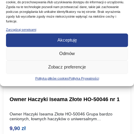
cookie, do przechowywania i/lub uzyskiwania dostępu do informacji o urządzeniu.
Zgoda na te technologie pozwoli nam przetwarzać dane, takie jak zachowanie
Poznaj podobne produkty, które mogą Ci się spodobać
podczas przeglądania lub unikalne identyfikatory na tej stronie. Brak wyrażenia
zgody lub wycofanie zgody może niekorzystnie wpłynąć na niektóre cechy i
funkcje.
Zarządzaj serwisami
Akceptuję
Odmów
Zobacz preferencje
Polityka plików cookies
Polityka Prywatności
Owner Haczyki Iseama Złote HO-50046 nr 1
Owner Haczyki Iseama Złote HO-50046 Grupa bardzo
cenionych, łownych haczyków o uniwersalnym
przeznaczeniu. Większe rozmiary polecamy do łowienia
9,90
zł
karpi. Rozmiar haka: Ilość szt w paczce:…