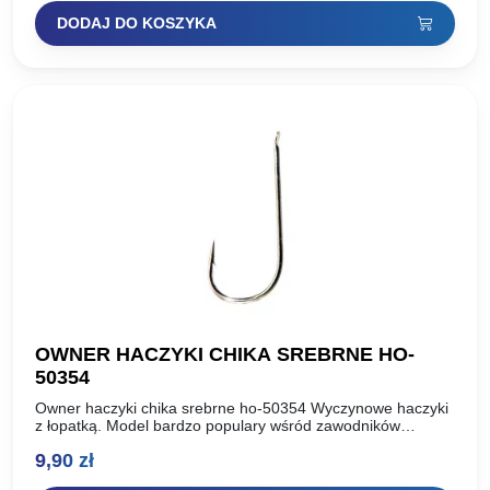
DODAJ DO KOSZYKA
OWNER HACZYKI CHIKA SREBRNE HO-
50354
Owner haczyki chika srebrne ho-50354 Wyczynowe haczyki
z łopatką. Model bardzo populary wśród zawodników
łowiących na skrócony zestaw. Polecamy mniejsze rozmiary
9,90
zł
do zbrojenia ochotki. Opakowanie:…