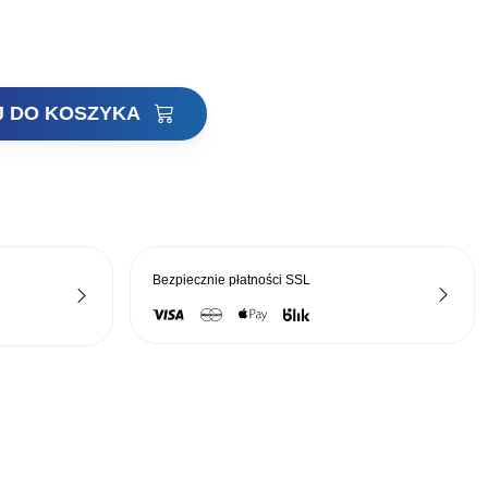
a:
wynosi:
15,21 zł.
J DO KOSZYKA
Bezpiecznie płatności
SSL