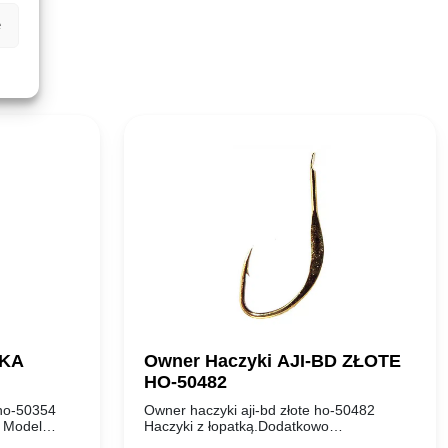
e
IKA
Owner Haczyki AJI-BD ZŁOTE
HO-50482
 ho-50354
Owner haczyki aji-bd złote ho-50482
. Model
Haczyki z łopatką.Dodatkowo
ników
wzmocniony(spłaszczony) łuk