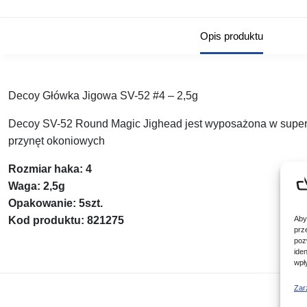
Opis produktu
Decoy Główka Jigowa SV-52 #4 – 2,5g
Decoy SV-52 Round Magic Jighead jest wyposażona w super o
przynęt okoniowych
Rozmiar haka: 4
Waga: 2,5g
Opakowanie: 5szt.
Aby
Kod produktu: 821275
prz
poz
ide
wpł
Zar