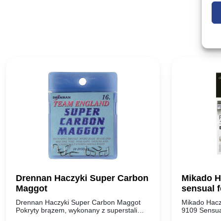
Drennan Haczyki Super Carbon
Mikado H
Maggot
sensual f
Drennan Haczyki Super Carbon Maggot
Mikado Hacz
Pokryty brązem, wykonany z superstali
9109 Sensua
węglowej, która nadaje mu mocy,
kotwiczki wy