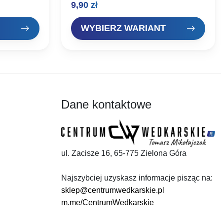
9,90
zł
. Polecamy
kolanka.Haczyki na płocie i leszcze.
a ochotki.
Rozmiar haka: Ilość szt. w paczce: #7
15szt #8 15szt…
WYBIERZ WARIANT
Dane kontaktowe
ul. Zacisze 16, 65-775 Zielona Góra
Najszybciej uzyskasz informacje pisząc na:
sklep@centrumwedkarskie.pl
m.me/CentrumWedkarskie