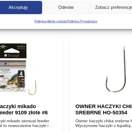
Podobne produkty
Akceptuję
Odmów
Zobacz preferencj
Poznaj podobne produkty, które mogą Ci się spodobać
Polityka plików cookies
Polityka Prywatności
aczyki mikado
OWNER HACZYKI CH
eeder 9109 złote #6
SREBRNE HO-50354
yki mikado sensual feeder
Owner haczyki chika srebrne
l to nowoczesne haczyki i
Wyczynowe haczyki z łopatką
tworzone z najwyższej jakości,
bardzo populary wśród zawod