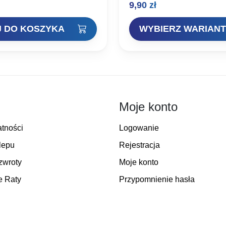
9,90
zł
nej stali węglowej. Dzięki
łowiących na skrócony zestaw
 dwóch technologii ostrzenia:
mniejsze rozmiary do zbrojeni
ej…
Opakowanie:…
 DO KOSZYKA
WYBIERZ WARIANT
Moje konto
atności
Logowanie
lepu
Rejestracja
zwroty
Moje konto
e Raty
Przypomnienie hasła