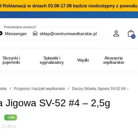
Reklamacji w dniach 03.08-17.08 będzie niedostępny z powodu p
Potrzebujesz pomocy?
Messenger
sklep@centrumwedkarskie.pl
0
Skrzynki i
Spławiki i
Akcesoria
Wędki
pojemniki
sygnalizatory
wędkarskie
skie
/
Przypony i haczyki wędkarskie
/
Decoy Główka Jigowa SV-52 #4 –
 Jigowa SV-52 #4 – 2,5g
na
Aktualna
-15%
i:
17,90
zł
cena