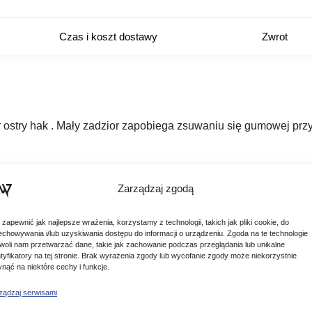
Czas i koszt dostawy
Zwrot
stry hak . Mały zadzior zapobiega zsuwaniu się gumowej przyn
Zarządzaj zgodą
 zapewnić jak najlepsze wrażenia, korzystamy z technologii, takich jak pliki cookie, do
echowywania i/lub uzyskiwania dostępu do informacji o urządzeniu. Zgoda na te technologie
woli nam przetwarzać dane, takie jak zachowanie podczas przeglądania lub unikalne
ntyfikatory na tej stronie. Brak wyrażenia zgody lub wycofanie zgody może niekorzystnie
ynąć na niektóre cechy i funkcje.
ządzaj serwisami