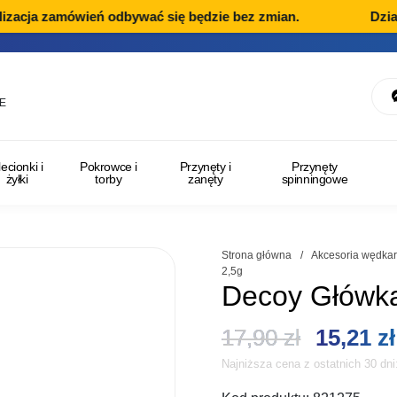
zacja zamówień odbywać się będzie bez zmian.
Dział 
E
lecionki i
Pokrowce i
Przynęty i
Przynęty
żyłki
torby
zanęty
spinningowe
Strona główna
/
Akcesoria wędkar
2,5g
Decoy Główka
Pierwot
17,90
zł
15,21
zł
Najniższa cena z ostatnich 30 dn
cena