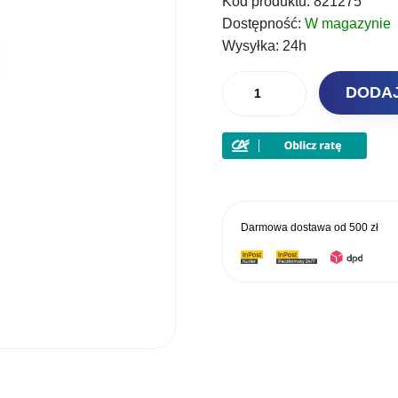
Kod produktu:
821275
wynosił
Dostępność:
W magazynie
17,90 zł.
Wysyłka:
24h
ilość
DODA
Decoy
Główka
Jigowa
SV-
52
#4
Darmowa dostawa od
500 zł
-
2,5g