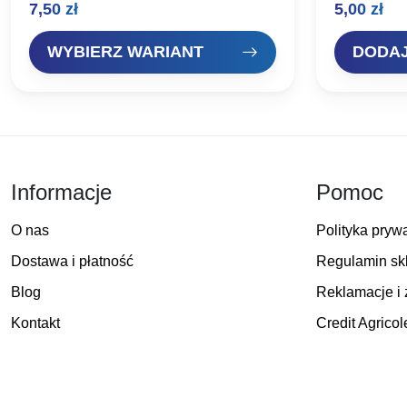
7,50
zł
5,00
zł
jednocześnie nie podnosząc wagi. Posiada
uszlachetnio
mikrozadzior, chemicznie ostrzony grot,
zastosowaniu
średniej…
Mechaniczn
WYBIERZ WARIANT
DODAJ
Informacje
Pomoc
O nas
Polityka pryw
Dostawa i płatność
Regulamin sk
Blog
Reklamacje i 
Kontakt
Credit Agricol