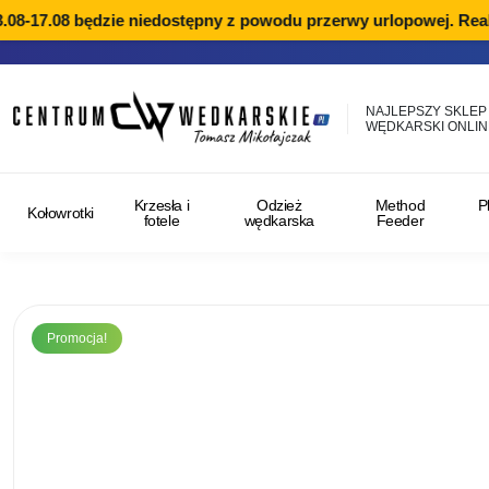
08-17.08 będzie niedostępny z powodu przerwy urlopowej. Reali
NAJLEPSZY SKLEP
WĘDKARSKI ONLIN
Krzesła i
Odzież
Method
P
Kołowrotki
fotele
wędkarska
Feeder
Promocja!