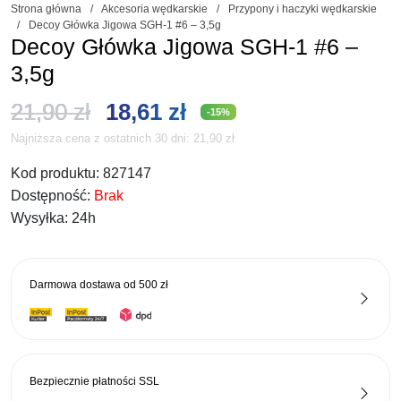
Strona główna
/
Akcesoria wędkarskie
/
Przypony i haczyki wędkarskie
/
Decoy Główka Jigowa SGH-1 #6 – 3,5g
Decoy Główka Jigowa SGH-1 #6 –
3,5g
Pierwotna
Aktualna
21,90
zł
18,61
zł
-15%
Najniższa cena z ostatnich 30 dni:
21,90
zł
cena
cena
Kod produktu:
827147
wynosiła:
wynosi:
Dostępność:
Brak
21,90 zł.
18,61 zł.
Wysyłka:
24h
Darmowa dostawa od
500 zł
Bezpiecznie płatności
SSL