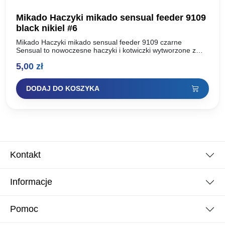
Mikado Haczyki mikado sensual feeder 9109
black nikiel #6
Mikado Haczyki mikado sensual feeder 9109 czarne
Sensual to nowoczesne haczyki i kotwiczki wytworzone z
najwyższej jakości, uszlachetnionej stali węglowej. Dzięki
5,00
zł
zastosowaniu dwóch technologii ostrzenia:…
DODAJ DO KOSZYKA
Kontakt
Informacje
Pomoc