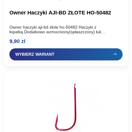
Owner Haczyki AJI-BD ZŁOTE HO-50482
Owner haczyki aji-bd złote ho-50482 Haczyki z
łopatką.Dodatkowo wzmocniony(spłaszczony) łuk
kolanka.Haczyki na płocie i leszcze. Rozmiar haka: Ilość szt.
9,90
zł
w paczce: #7 15szt #8 15szt…
WYBIERZ WARIANT