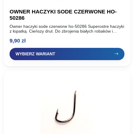
OWNER HACZYKI SODE CZERWONE HO-
50286
Owner haczyki sode czerwone ho-50286 Superostre haczyki
z łopatką. Cieńszy drut. Do zbrojenia białych robaków i
przynęt­ roślinnych. Bardzo popularne haczyki wśród
9,90
zł
wyczynowców. Rozmiar haka:…
WYBIERZ WARIANT