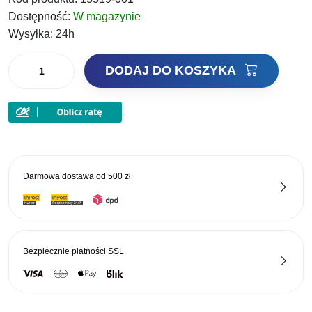
wynosiła:
wynosi:
Dostępność:
W magazynie
18,50 zł.
13,87 zł.
Wysyłka:
24h
ilość
DODAJ DO KOSZYKA
Daiwa
wiertło
do
kulek
N'ZON
Darmowa dostawa od
500 zł
Bezpiecznie płatności
SSL