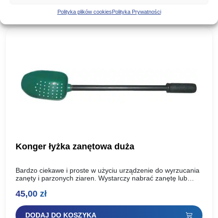
Polityka plików cookies
Polityka Prywatności
Konger łyżka zanętowa duża
Bardzo ciekawe i proste w użyciu urządzenie do wyrzucania
zanęty i parzonych ziaren. Wystarczy nabrać zanętę lub
kukurydzę do specjalnie wyprofilowanej łyżki, wykonać
45,00
zł
zamach i…
DODAJ DO KOSZYKA