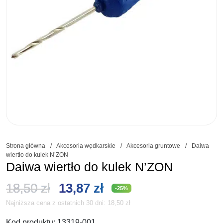
Strona główna
/
Akcesoria wędkarskie
/
Akcesoria gruntowe
/
Daiwa
wiertło do kulek N’ZON
Daiwa wiertło do kulek N’ZON
Pierwotna
Aktualna
18,50
zł
13,87
zł
-25%
Najniższa cena z ostatnich 30 dni:
18,50
zł
cena
cena
Kod produktu:
13319-001