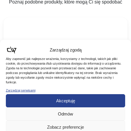
Poznaj podobne produkty, które mogą Ci się spodobać
Zarządzaj zgodą
Aby zapewnić jak najlepsze wrażenia, korzystamy z technologii, takich jak pliki
cookie, do przechowywania i/lub uzyskiwania dostępu do informacji o urządzeniu.
Zgoda na te technologie pozwoli nam przetwarzać dane, takie jak zachowanie
podczas przeglądania lub unikalne identyfikatory na tej stronie. Brak wyrażenia
zgody lub wycofanie zgody może niekorzystnie wpłynąć na niektóre cechy i
funkcje.
Mikado Igły do przynęt z łącznikiem 10mm
Zarządzaj serwisami
Akceptuję
Mikado Igły do przynęt z łącznikiem 10mm Specjalna igła z
łącznikiem, ułatwiająca montaż przynęty w przyponach typu
method feeder. Wystarczy tylko założyć łącznik na haczyk,…
Odmów
10,90
zł
Zobacz preferencje
DODAJ DO KOSZYKA