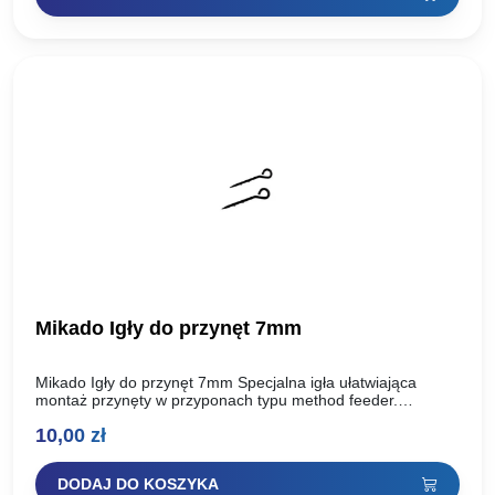
Mikado Igły do przynęt 7mm
Mikado Igły do przynęt 7mm Specjalna igła ułatwiająca
montaż przynęty w przyponach typu method feeder.
Wystarczy tylko wbić igłę w kulkę czy miękki pellet,
10,00
zł
przekręcić…
DODAJ DO KOSZYKA