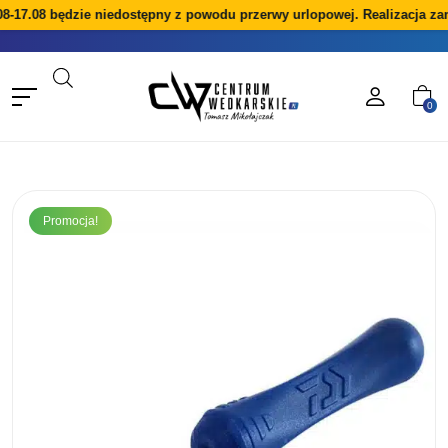
8-17.08 będzie niedostępny z powodu przerwy urlopowej. Realizacja za
0
Promocja!