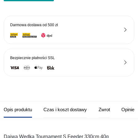
S
Feeder
330cm
Darmowa dostawa od
500 zł
40g
Bezpiecznie płatności
SSL
Opis produktu
Czas i koszt dostawy
Zwrot
Opinie
Daiwa Wędka Tournament S Feeder 330cm 40g