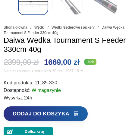
Strona główna
/
Wędki
/
Wędki feederowe i pickery
/
Daiwa Wędka
Tournament S Feeder 330cm 40g
Daiwa Wędka Tournament S Feeder
330cm 40g
Pierwotna
Aktualna
2399,00
zł
1669,00
zł
-30%
Najniższa cena z ostatnich 30 dni:
1967,18
zł
cena
cena
Kod produktu:
11185-330
wynosiła:
wynosi:
Dostępność:
W magazynie
2399,00 zł.
1669,00 zł.
Wysyłka:
24h
ilość
DODAJ DO KOSZYKA
Daiwa
Wędka
Tournament