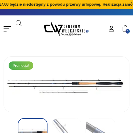
7.08 będzie niedostępny z powodu przerwy urlopowej. Realizacja zamów
0
Promocja!