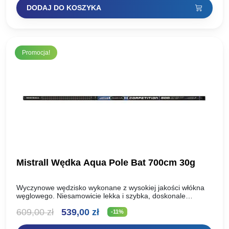
DODAJ DO KOSZYKA
Promocja!
Mistrall Wędka Aqua Pole Bat 700cm 30g
Wyczynowe wędzisko wykonane z wysokiej jakości włókna
węglowego. Niesamowicie lekka i szybka, doskonale
wyważona. Wszystkie te cechy czynią to wędzisko niebywale
Pierwotna
Aktualna
609,00
zł
539,00
zł
wygodnym podczas łowienia bez…
-11%
cena
cena