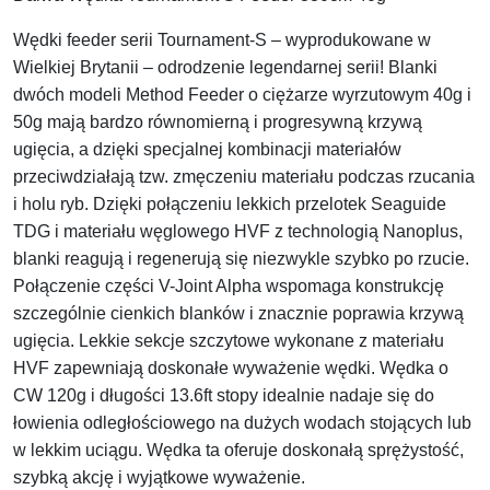
Wędki feeder serii Tournament-S – wyprodukowane w
Wielkiej Brytanii – odrodzenie legendarnej serii! Blanki
dwóch modeli Method Feeder o ciężarze wyrzutowym 40g i
50g mają bardzo równomierną i progresywną krzywą
ugięcia, a dzięki specjalnej kombinacji materiałów
przeciwdziałają tzw. zmęczeniu materiału podczas rzucania
i holu ryb. Dzięki połączeniu lekkich przelotek Seaguide
TDG i materiału węglowego HVF z technologią Nanoplus,
blanki reagują i regenerują się niezwykle szybko po rzucie.
Połączenie części V-Joint Alpha wspomaga konstrukcję
szczególnie cienkich blanków i znacznie poprawia krzywą
ugięcia. Lekkie sekcje szczytowe wykonane z materiału
HVF zapewniają doskonałe wyważenie wędki. Wędka o
CW 120g i długości 13.6ft stopy idealnie nadaje się do
łowienia odległościowego na dużych wodach stojących lub
w lekkim uciągu. Wędka ta oferuje doskonałą sprężystość,
szybką akcję i wyjątkowe wyważenie.