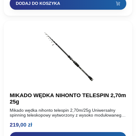
DODAJ DO KOSZYKA
wynosiła:
wynosi:
609,00 zł.
539,00 zł.
MIKADO WĘDKA NIHONTO TELESPIN 2,70m
25g
Mikado wędka nihonto telespin 2,70m/25g Uniwersalny
spinning teleskopowy wytworzony z wysoko modułowanego
włókna węglowego. Lekki i szybki, charakteryzuje się
219,00
zł
szczytową akcją i krótką długością transportową…