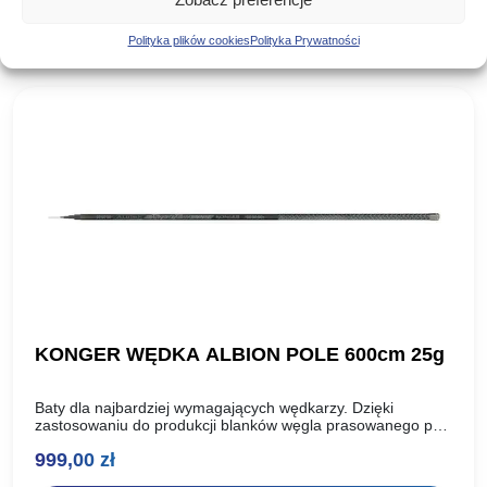
Poznaj podobne produkty, które mogą Ci się spodobać
Polityka plików cookies
Polityka Prywatności
KONGER WĘDKA ALBION POLE 600cm 25g
Baty dla najbardziej wymagających wędkarzy. Dzięki
zastosowaniu do produkcji blanków węgla prasowanego pod
ciśnieniem 40 ton, wędziska albion uzyskały niepowtarzalną,
999,00
zł
wybitnie szczytową akcję oraz nieporównywalną…