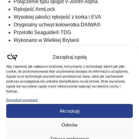
Połączenie typu spigot V-Joint® Alpha
Rękojeść ArmLock
Wysokiej jakości rękojeść z korka i EVA
Oryginalny uchwyt kołowrotka DAIWA®
Przelotki Seaguide® TDG
Wykonano w Wielkiej Brytanii
Długość:
330cm (11 FT)
Zarządzaj zgodą
Ciężar wyrzutu:
do 40g
Aby zapewnić jak najlepsze wrażenia, korzystamy z technologii, takich jak pliki
Ilość składów:
2
cookie, do przechowywania i/lub uzyskiwania dostępu do informacji o urządzeniu.
Długość transportowa:
171cm
Zgoda na te technologie pozwoli nam przetwarzać dane, takie jak zachowanie
podczas przeglądania lub unikalne identyfikatory na tej stronie. Brak wyrażenia
Ilość przelotek:
15
zgody lub wycofanie zgody może niekorzystnie wpłynąć na niektóre cechy i
Waga:
150g
funkcje.
Zarządzaj serwisami
Akceptuję
Odmów
Podobne produkty
Zobacz preferencje