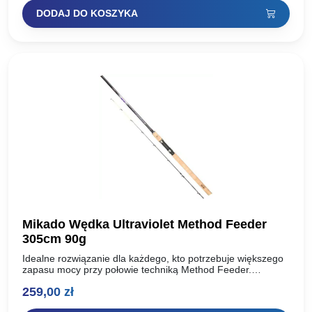
DODAJ DO KOSZYKA
Mikado Wędka Ultraviolet Method Feeder
305cm 90g
Idealne rozwiązanie dla każdego, kto potrzebuje większego
zapasu mocy przy połowie techniką Method Feeder.
Wszyscy, którzy zapoznali się z naszymi wędkami spod
259,00
zł
znaku „Method” doskonale…