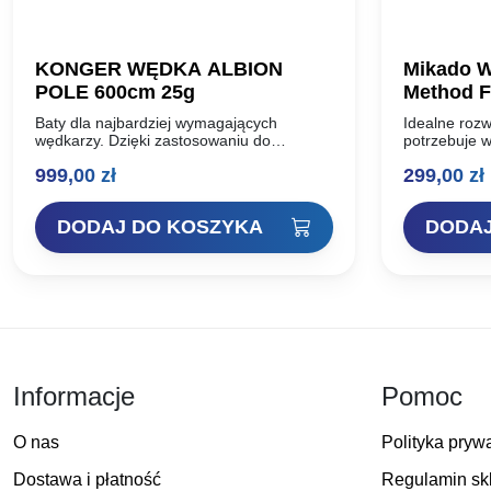
KONGER WĘDKA ALBION
Mikado W
POLE 600cm 25g
Method F
Baty dla najbardziej wymagających
Idealne rozw
wędkarzy. Dzięki zastosowaniu do
potrzebuje 
produkcji blanków węgla prasowanego pod
połowie tec
999,00
zł
299,00
zł
ciśnieniem 40 ton, wędziska albion
którzy zapo
uzyskały niepowtarzalną, wybitnie
spod znaku 
szczytową akcję oraz nieporównywalną…
DODAJ DO KOSZYKA
DODAJ
Informacje
Pomoc
O nas
Polityka pryw
Dostawa i płatność
Regulamin sk