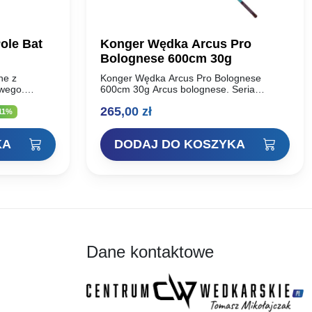
ole Bat
Konger Wędka Arcus Pro
Bolognese 600cm 30g
ne z
Konger Wędka Arcus Pro Bolognese
owego.
600cm 30g Arcus bolognese. Seria
 doskonale
stworzona dla pasjonatów łowienia metodą
ualna
265,00
zł
 czynią to
bolońską na łowiskach o średnim uciągu.
11%
m podczas
Proponujemy państwu trzy sprawdzone…
a
KA
DODAJ DO KOSZYKA
osi:
,00 zł.
Dane kontaktowe