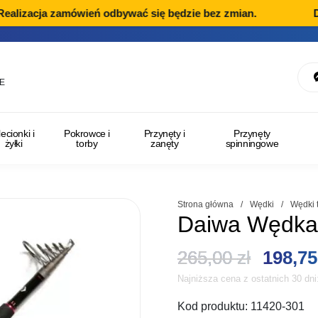
lizacja zamówień odbywać się będzie bez zmian.
Dzia
E
lecionki i
Pokrowce i
Przynęty i
Przynęty
żyłki
torby
zanęty
spinningowe
Strona główna
/
Wędki
/
Wędki 
Daiwa Wędka 
Pierwo
265,00
zł
198,7
Najniższa cena z ostatnich 30 dn
cena
Kod produktu:
11420-301
wynosi