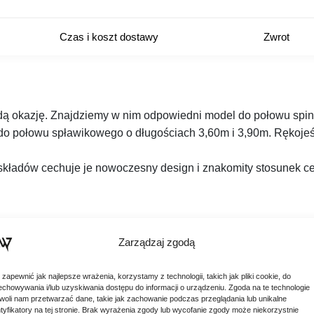
Czas i koszt dostawy
Zwrot
ą okazję. Znajdziemy w nim odpowiedni model do połowu spinn
do połowu spławikowego o długościach 3,60m i 3,90m. Rękojeść
 składów cechuje je nowoczesny design i znakomity stosunek ce
Zarządzaj zgodą
 zapewnić jak najlepsze wrażenia, korzystamy z technologii, takich jak pliki cookie, do
echowywania i/lub uzyskiwania dostępu do informacji o urządzeniu. Zgoda na te technologie
woli nam przetwarzać dane, takie jak zachowanie podczas przeglądania lub unikalne
ntyfikatory na tej stronie. Brak wyrażenia zgody lub wycofanie zgody może niekorzystnie