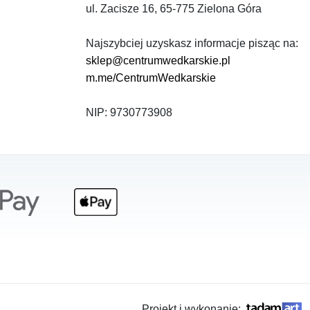
ul. Zacisze 16, 65-775 Zielona Góra
Najszybciej uzyskasz informacje pisząc na:
sklep@centrumwedkarskie.pl
m.me/CentrumWedkarskie
NIP: 9730773908
Projekt i wykonanie: