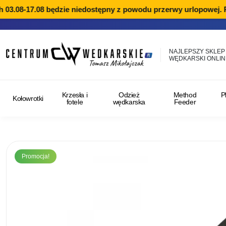
3.08-17.08 będzie niedostępny z powodu przerwy urlopowej. Rea
NAJLEPSZY SKLEP
WĘDKARSKI ONLIN
Krzesła i
Odzież
Method
P
Kołowrotki
fotele
wędkarska
Feeder
Promocja!