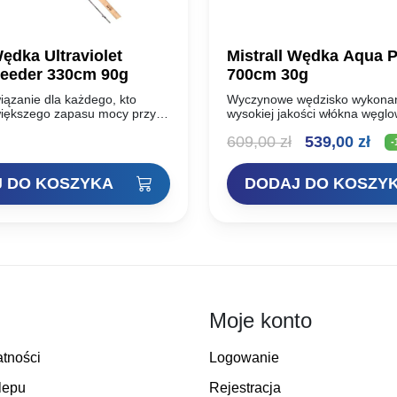
ędka Ultraviolet
Mistrall Wędka Aqua P
eeder 330cm 90g
700cm 30g
iązanie dla każdego, kto
Wyczynowe wędzisko wykona
większego zapasu mocy przy
wysokiej jakości włókna węgl
hniką Method Feeder. Wszyscy,
Niesamowicie lekka i szybka,
Pierwotna
Akt
609,00
zł
539,00
zł
znali się z naszymi wędkami
wyważona. Wszystkie te cechy
-
„Method” doskonale…
wędzisko niebywale wygodny
cena
cen
łowienia bez…
 DO KOSZYKA
DODAJ DO KOSZY
wynosiła:
wyn
609,00 zł.
539
Moje konto
atności
Logowanie
lepu
Rejestracja