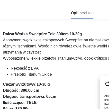
Opis produktu
Daiwa Wędka Sweepfire Tele 300cm 10-30g
Asortyment wędzisk teleskopowych Sweepfire na niemal każd
różnymi technikami. Wśród nich również dwie świetne wędki 
utrzymania w czystości.
Wyposażone w lekkie przelotki Titanium-Oxyd, obok krótkich
Rękojeść z EVA
Przelotki Titanum Oxide
Ciężar wyrzutowy:10-30 g
Długość: 300.00 cm
Aby
Długość transportowa: 65cm
prz
Ilość części: TELE
poz
ide
Waga: 180.00g