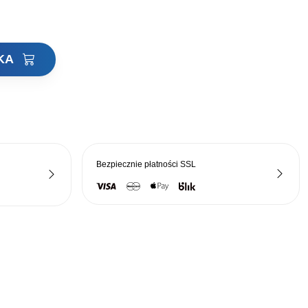
zł.
198,75 zł.
YKA
Bezpiecznie płatności
SSL