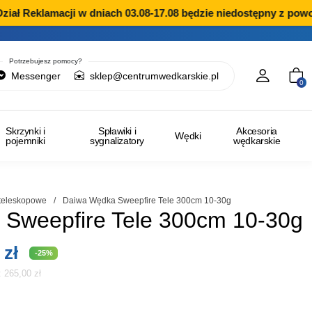
ł Reklamacji w dniach 03.08-17.08 będzie niedostępny z powodu
Potrzebujesz pomocy?
Messenger
sklep@centrumwedkarskie.pl
0
Skrzynki i
Spławiki i
Akcesoria
Wędki
pojemniki
sygnalizatory
wędkarskie
teleskopowe
/
Daiwa Wędka Sweepfire Tele 300cm 10-30g
Sweepfire Tele 300cm 10-30g
tna
Aktualna
5
zł
-25%
i:
265,00
zł
cena
ła:
wynosi: