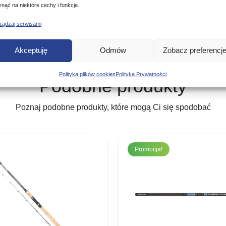
ynąć na niektóre cechy i funkcje.
ządzaj serwisami
Akceptuję
Odmów
Zobacz preferencj
Polityka plików cookies
Polityka Prywatności
Podobne produkty
Poznaj podobne produkty, które mogą Ci się spodobać
Promocja!