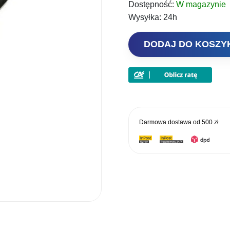
Dostępność:
W magazynie
265,00 
Wysyłka:
24h
ilość
DODAJ DO KOSZ
Daiwa
Wędka
Sweepfire
Tele
300cm
10-
Darmowa dostawa od
500 zł
30g