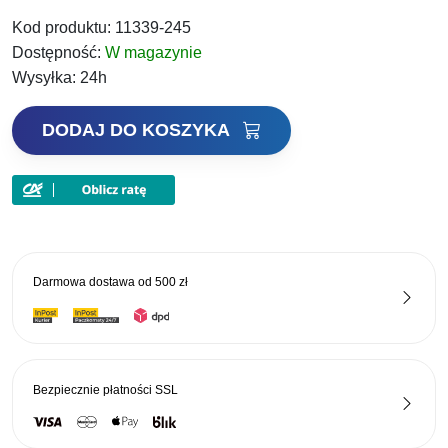
Kod produktu:
11339-245
wynosiła:
wynosi:
Dostępność:
W magazynie
1099,00 zł.
824,25 zł.
Wysyłka:
24h
ilość
DODAJ DO KOSZYKA
Daiwa
Wędka
Prorex
XR
Baitcast
240cm
Darmowa dostawa od
500 zł
40-
120g
Bezpiecznie płatności
SSL