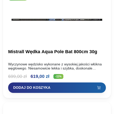
Mistrall Wędka Aqua Pole Bat 800cm 30g
Wyczynowe wędzisko wykonane z wysokiej jakości włókna
węglowego. Niesamowicie lekka i szybka, doskonale
wyważona. Wszystkie te cechy czynią to wędzisko niebywale
Pierwotna
Aktualna
699,00
zł
619,00
zł
wygodnym podczas łowienia bez…
-11%
cena
cena
DODAJ DO KOSZYKA
wynosiła:
wynosi:
699,00 zł.
619,00 zł.