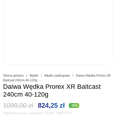
Strona główna
/
Wędki
/
Wędki castingowe
/
Daiwa Wędka Prorex XR
Baitcast 240cm 40-120g
Daiwa Wędka Prorex XR Baitcast
240cm 40-120g
Pierwotna
Aktualna
1099,00
zł
824,25
zł
-25%
Najniższa cena z ostatnich 30 dni:
1099,00
zł
cena
cena