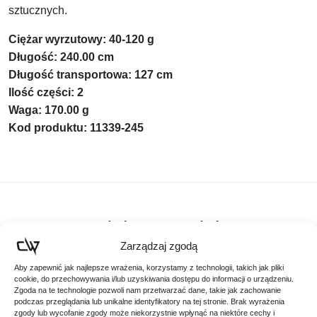
sztucznych.
Ciężar wyrzutowy: 40-120 g
Długość: 240.00 cm
Długość transportowa: 127 cm
Ilość części: 2
Waga: 170.00 g
Kod produktu: 11339-245
Podobne produkty
Zarządzaj zgodą
Poznaj podobne produkty, które mogą Ci się spodobać
Aby zapewnić jak najlepsze wrażenia, korzystamy z technologii, takich jak pliki
cookie, do przechowywania i/lub uzyskiwania dostępu do informacji o urządzeniu.
Zgoda na te technologie pozwoli nam przetwarzać dane, takie jak zachowanie
podczas przeglądania lub unikalne identyfikatory na tej stronie. Brak wyrażenia
zgody lub wycofanie zgody może niekorzystnie wpłynąć na niektóre cechy i