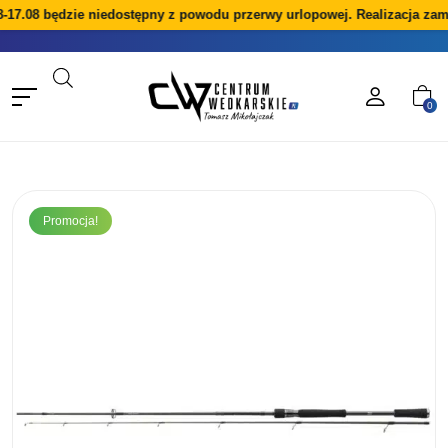
-17.08 będzie niedostępny z powodu przerwy urlopowej. Realizacja zam
0
Promocja!