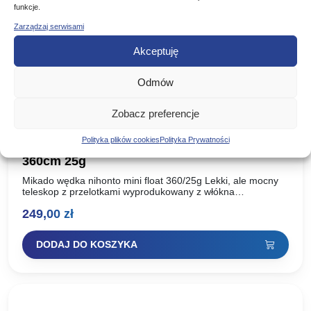
funkcje.
Zarządzaj serwisami
Akceptuję
Odmów
Zobacz preferencje
Polityka plików cookies
Polityka Prywatności
MIKADO WĘDKA NIHONTO MINI FLOAT
360cm 25g
Mikado wędka nihonto mini float 360/25g Lekki, ale mocny
teleskop z przelotkami wyprodukowany z włókna
węglowego. Dzięki zastosowaniu blanków o małej zbieżności
249,00
zł
charakteryzuje się specyficzną,…
DODAJ DO KOSZYKA