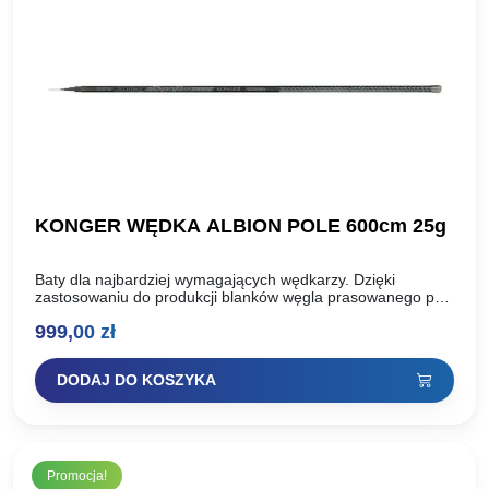
KONGER WĘDKA ALBION POLE 600cm 25g
Baty dla najbardziej wymagających wędkarzy. Dzięki
zastosowaniu do produkcji blanków węgla prasowanego pod
ciśnieniem 40 ton, wędziska albion uzyskały niepowtarzalną,
999,00
zł
wybitnie szczytową akcję oraz nieporównywalną…
DODAJ DO KOSZYKA
Promocja!