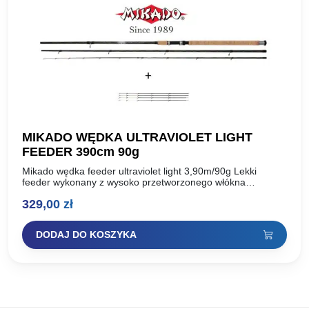
MIKADO WĘDKA ULTRAVIOLET LIGHT
FEEDER 390cm 90g
Mikado wędka feeder ultraviolet light 3,90m/90g Lekki
feeder wykonany z wysoko przetworzonego włókna
węglowego, uzbrojony w przelotki sic. Szybki i sztywny,
329,00
zł
charakteryzuje się małym ugięciem….
DODAJ DO KOSZYKA