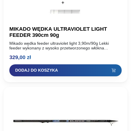
MIKADO WĘDKA ULTRAVIOLET LIGHT
FEEDER 390cm 90g
Mikado wędka feeder ultraviolet light 3,90m/90g Lekki
feeder wykonany z wysoko przetworzonego włókna
węglowego, uzbrojony w przelotki sic. Szybki i sztywny,
329,00
zł
charakteryzuje się małym ugięciem….
DODAJ DO KOSZYKA