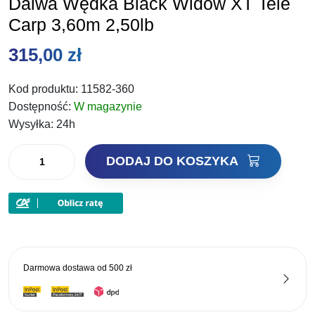
Daiwa Wędka Black Widow XT Tele
Carp 3,60m 2,50lb
315,00
zł
Kod produktu:
11582-360
Dostępność:
W magazynie
Wysyłka:
24h
ilość
DODAJ DO KOSZYKA
Daiwa
Wędka
Black
Widow
XT
Tele
Darmowa dostawa od
500 zł
Carp
3,60m
2,50lb