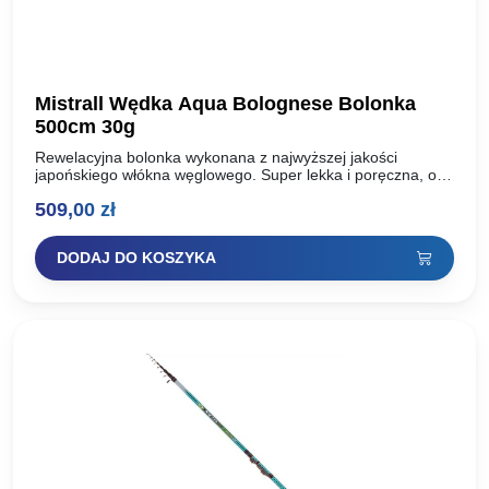
Mistrall Wędka Aqua Bolognese Bolonka
500cm 30g
Rewelacyjna bolonka wykonana z najwyższej jakości
japońskiego włókna węglowego. Super lekka i poręczna, o
szybkiej akcji, co gwarantuje pewne zacięcie. Uzbrojona w
509,00
zł
przelotki sic, antypoślizgowa…
DODAJ DO KOSZYKA