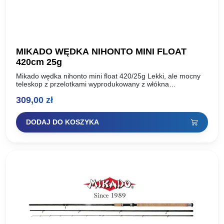
MIKADO WĘDKA NIHONTO MINI FLOAT
420cm 25g
Mikado wędka nihonto mini float 420/25g Lekki, ale mocny
teleskop z przelotkami wyprodukowany z włókna
węglowego. Dzięki zastosowaniu blanków o małej zbieżności
309,00
zł
charakteryzuje się specyficzną,mięsistą…
DODAJ DO KOSZYKA