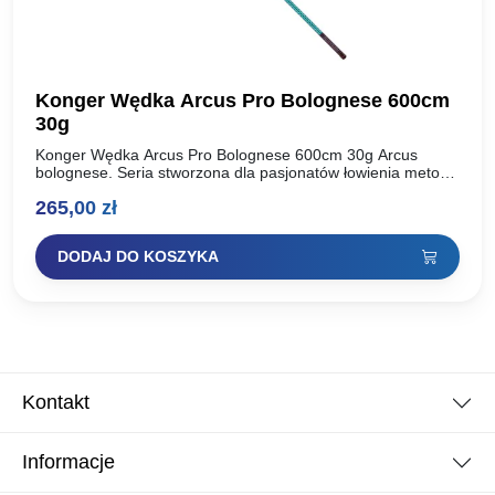
Konger Wędka Arcus Pro Bolognese 600cm
30g
Konger Wędka Arcus Pro Bolognese 600cm 30g Arcus
bolognese. Seria stworzona dla pasjonatów łowienia metodą
bolońską na łowiskach o średnim uciągu. Proponujemy
265,00
zł
państwu trzy sprawdzone…
DODAJ DO KOSZYKA
Kontakt
Informacje