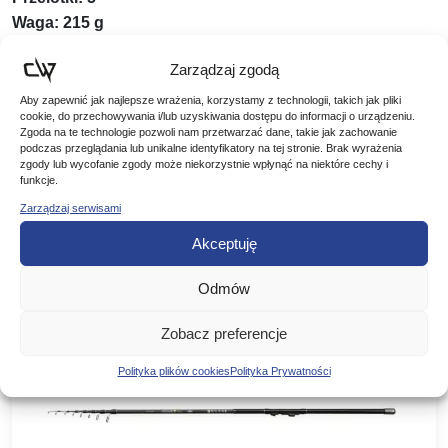
Waga: 215 g
Akcja: Progressive
Zarządzaj zgodą
Kod produktu: 11582-360
Aby zapewnić jak najlepsze wrażenia, korzystamy z technologii, takich jak pliki
cookie, do przechowywania i/lub uzyskiwania dostępu do informacji o urządzeniu.
Zgoda na te technologie pozwoli nam przetwarzać dane, takie jak zachowanie
podczas przeglądania lub unikalne identyfikatory na tej stronie. Brak wyrażenia
zgody lub wycofanie zgody może niekorzystnie wpłynąć na niektóre cechy i
funkcje.
Podobne produkty
Zarządzaj serwisami
Akceptuję
Poznaj podobne produkty, które mogą Ci się spodobać
Odmów
Zobacz preferencje
Polityka plików cookies
Polityka Prywatności