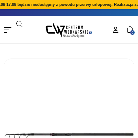
08-17.08 będzie niedostępny z powodu przerwy urlopowej. Realizacja z
0