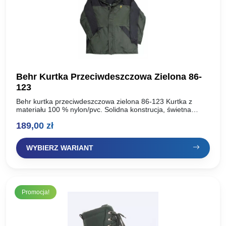
Behr Kurtka Przeciwdeszczowa Zielona 86-
123
Behr kurtka przeciwdeszczowa zielona 86-123 Kurtka z
materiału 100 % nylon/pvc. Solidna konstrucja, świetna
jakość. Idealnie wykonana pod deszczowe pogody. Kurtka
189,00
zł
pozwala nam zrobić wszystko…
WYBIERZ WARIANT
Promocja!