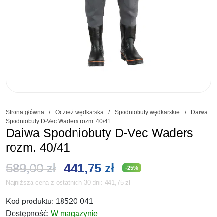
Strona główna
/
Odzież wędkarska
/
Spodniobuty wędkarskie
/
Daiwa
Spodniobuty D-Vec Waders rozm. 40/41
Daiwa Spodniobuty D-Vec Waders
rozm. 40/41
Pierwotna
Aktualna
589,00
zł
441,75
zł
-25%
Najniższa cena z ostatnich 30 dni:
441,75
zł
cena
cena
Kod produktu:
18520-041
wynosiła:
wynosi:
Dostępność:
W magazynie