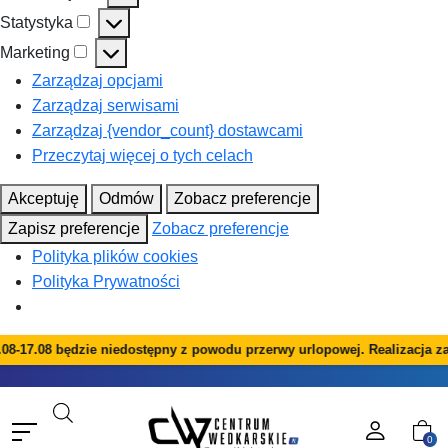
Preferencje
Statystyka
Statystyka
Marketing
Marketing
Zarządzaj opcjami
Zarządzaj serwisami
Zarządzaj {vendor_count} dostawcami
Przeczytaj więcej o tych celach
Akceptuję
Odmów
Zobacz preferencje
Zapisz preferencje
Zobacz preferencje
Polityka plików cookies
Polityka Prywatności
08-17.08 będzie niedostępny z powodu przerwy urlopowej. Realizacja za
0