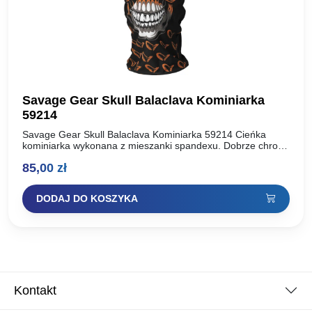
Savage Gear Skull Balaclava Kominiarka
59214
Savage Gear Skull Balaclava Kominiarka 59214 Cieńka
kominiarka wykonana z mieszanki spandexu. Dobrze chroni
przed zimnem głowę oraz szyję. Kominiarka znajdzie
85,00
zł
najróżniejsze zastosowanie we wszelkich…
DODAJ DO KOSZYKA
Kontakt