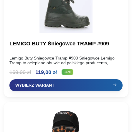
LEMIGO BUTY Śniegowce TRAMP #909
Lemigo Buty Śniegowce Tramp #909 Śniegowce Lemigo
Tramp to ocieplane obuwie od polskiego producenta,
stworzone z myślą o komforcie i ochronie w trudnych,
Pierwotna
Aktualna
169,00
zł
119,00
zł
zimowych warunkach….
-30%
cena
cena
WYBIERZ WARIANT
wynosiła:
wynosi:
169,00 zł.
119,00 zł.