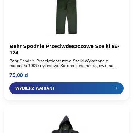
Behr Spodnie Przeciwdeszczowe Szelki 86-
124
Behr Spodnie Przeciwdeszczowe Szelki Wykonane z
materiału 100% nylon/pvc. Solidna konstrukcja, świetna
jakość. Idealnie wykonane na deszczowe dni. Zapinane i
75,00
zł
regulowane. Logo z przodu. Rzepy przy nogawce dla lepszej
ochrony….
WYBIERZ WARIANT