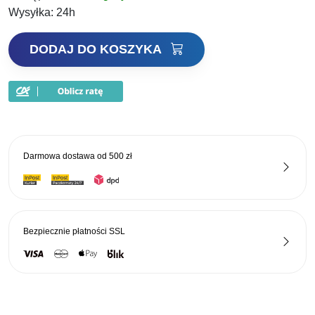
589,00 zł.
441,75 zł.
Wysyłka:
24h
ilość
DODAJ DO KOSZYKA
Daiwa
Spodniobuty
D-
Vec
Waders
rozm.
Darmowa dostawa od
500 zł
40/41
Bezpiecznie płatności
SSL