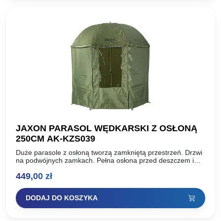
JAXON PARASOL WĘDKARSKI Z OSŁONĄ
250CM AK-KZS039
Duże parasole z osłoną tworzą zamkniętą przestrzeń. Drzwi
na podwójnych zamkach. Pełna osłona przed deszczem i
wiatrem. Czasza parasola wykonana z grubego
449,00
zł
wielowarstwowego układu materiału…
DODAJ DO KOSZYKA