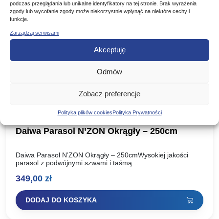
podczas przeglądania lub unikalne identyfikatory na tej stronie. Brak wyrażenia
zgody lub wycofanie zgody może niekorzystnie wpłynąć na niektóre cechy i
funkcje.
Zarządzaj serwisami
Akceptuję
Odmów
Zobacz preferencje
Polityka plików cookies
Polityka Prywatności
Daiwa Parasol N’ZON Okrągły – 250cm
Daiwa Parasol N’ZON Okrągły – 250cmWysokiej jakości
parasol z podwójnymi szwami i taśmą
uszczelniającą.Średnica czaszy: 250cmMateriał:
349,00
zł
poliesterKod produktu: 13432-250
DODAJ DO KOSZYKA