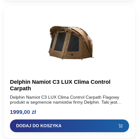
Delphin Namiot C3 LUX Clima Control
Carpath
Delphin Namiot C3 LUX Clima Control Carpath Flagowy
produkt w segmencie namiotów firmy Delphin. Taki jest
namiot C-3 LUX CARPATH, który jest przeznaczony dla
1999,00
zł
najbardziej…
DODAJ DO KOSZYKA