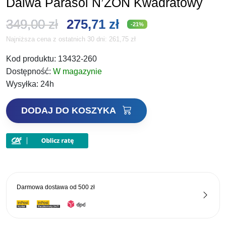
Daiwa Parasol N’ZON Kwadratowy
Pierwotna
Aktualna
349,00
zł
275,71
zł
-21%
Najniższa cena z ostatnich 30 dni:
261,75
zł
cena
cena
Kod produktu:
13432-260
wynosiła:
wynosi:
Dostępność:
W magazynie
349,00 zł.
275,71 zł.
Wysyłka:
24h
ilość
DODAJ DO KOSZYKA
Daiwa
Parasol
N'ZON
Kwadratowy
Darmowa dostawa od
500 zł