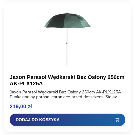
Jaxon Parasol Wędkarski Bez Osłony 250cm
AK-PLX125A
Jaxon Parasol Wędkarski Bez Osłony 250cm AK-PLX125A
Funkcjonalny parasol chroniące przed deszczem. Stelaż
czaszy parasola o długości 250 cm, co biorąc pod uwagę
219,00
zł
kształt czaszy…
DODAJ DO KOSZYKA