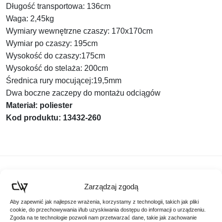
Długość transportowa: 136cm
Waga: 2,45kg
Wymiary wewnętrzne czaszy: 170x170cm
Wymiar po czaszy: 195cm
Wysokość do czaszy:175cm
Wysokość do stelaża: 200cm
Średnica rury mocującej:19,5mm
Dwa boczne zaczepy do montażu odciągów
Materiał: poliester
Kod produktu: 13432-260
Podobne produkty
Zarządzaj zgodą
Aby zapewnić jak najlepsze wrażenia, korzystamy z technologii, takich jak pliki
Poznaj podobne produkty, które mogą Ci się spodobać
cookie, do przechowywania i/lub uzyskiwania dostępu do informacji o urządzeniu.
Zgoda na te technologie pozwoli nam przetwarzać dane, takie jak zachowanie