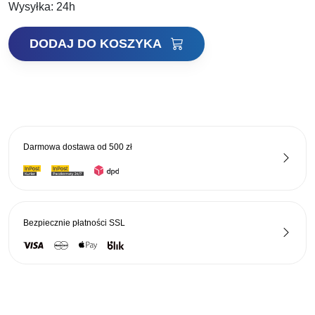
33,00 zł.
24,75 zł.
Wysyłka:
24h
ilość
DODAJ DO KOSZYKA
Daiwa
Materiał
na
Przypony
Prorex
7x7
Darmowa dostawa od
500 zł
Wire
Spool-
14g-
30lb-
5m
Bezpiecznie płatności
SSL