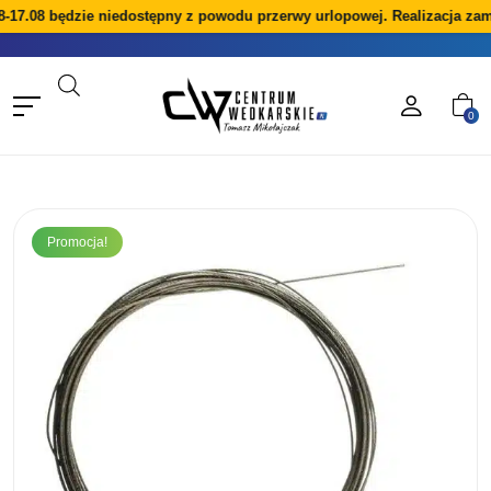
-17.08 będzie niedostępny z powodu przerwy urlopowej. Realizacja zam
0
Promocja!