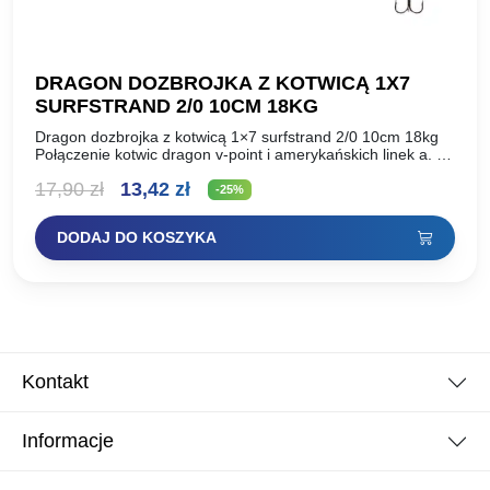
DRAGON DOZBROJKA Z KOTWICĄ 1X7
SURFSTRAND 2/0 10CM 18KG
Dragon dozbrojka z kotwicą 1×7 surfstrand 2/0 10cm 18kg
Połączenie kotwic dragon v-point i amerykańskich linek a. F.
W. Przeznaczone do dozbrajania średnich, i dużych…
Pierwotna
Aktualna
17,90
zł
13,42
zł
-25%
cena
cena
DODAJ DO KOSZYKA
wynosiła:
wynosi:
17,90 zł.
13,42 zł.
Kontakt
Informacje