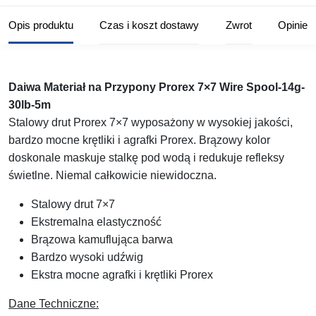
Opis produktu
Czas i koszt dostawy
Zwrot
Opinie
Daiwa Materiał na Przypony Prorex 7×7 Wire Spool-14g-
30lb-5m
Stalowy drut Prorex 7×7 wyposażony w wysokiej jakości,
bardzo mocne krętliki i agrafki Prorex. Brązowy kolor
doskonale maskuje stalkę pod wodą i redukuje refleksy
świetlne. Niemal całkowicie niewidoczna.
Stalowy drut 7×7
Ekstremalna elastyczność
Brązowa kamuflująca barwa
Bardzo wysoki udźwig
Ekstra mocne agrafki i krętliki Prorex
Dane Techniczne: