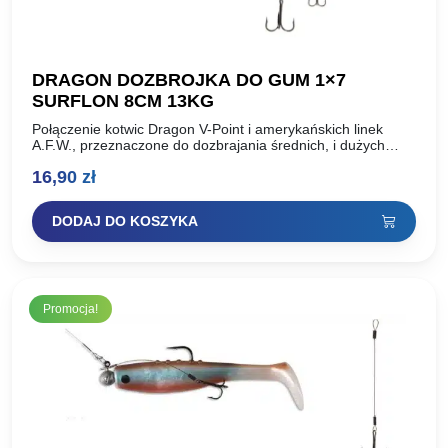
DRAGON DOZBROJKA DO GUM 1×7
SURFLON 8CM 13KG
Połączenie kotwic Dragon V-Point i amerykańskich linek
A.F.W., przeznaczone do dozbrajania średnich, i dużych
gum, w celu poprawienia skuteczności zacięć. Długość: 8cm
16,90
zł
Wytrzymałość: 13kg Kotwica…
DODAJ DO KOSZYKA
Promocja!