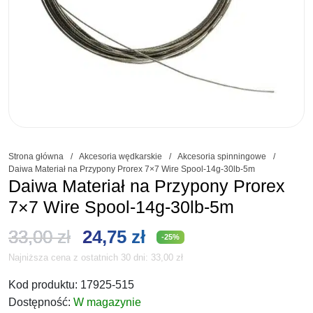
Strona główna
/
Akcesoria wędkarskie
/
Akcesoria spinningowe
/
Daiwa Materiał na Przypony Prorex 7×7 Wire Spool-14g-30lb-5m
Daiwa Materiał na Przypony Prorex
7×7 Wire Spool-14g-30lb-5m
Pierwotna
Aktualna
33,00
zł
24,75
zł
-25%
Najniższa cena z ostatnich 30 dni:
33,00
zł
cena
cena
Kod produktu:
17925-515
wynosiła:
wynosi:
Dostępność:
W magazynie