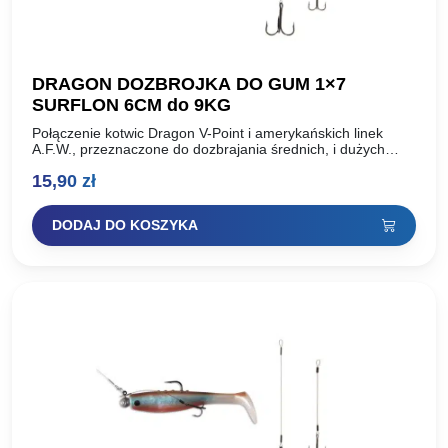
DRAGON DOZBROJKA DO GUM 1×7
SURFLON 6CM do 9KG
Połączenie kotwic Dragon V-Point i amerykańskich linek
A.F.W., przeznaczone do dozbrajania średnich, i dużych
gum, w celu poprawienia skuteczności zacięć. Długość: 6cm
15,90
zł
Wytrzymałość: 9kg Kotwica…
DODAJ DO KOSZYKA