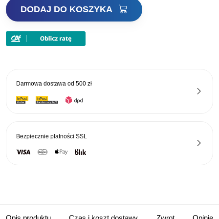
ilość
DODAJ DO KOSZYKA
Daiwa
Kołowrotek
Tournament
QD
3010
QD-
Darmowa dostawa od
500 zł
DH
Bezpiecznie płatności
SSL
Opis produktu
Czas i koszt dostawy
Zwrot
Opinie