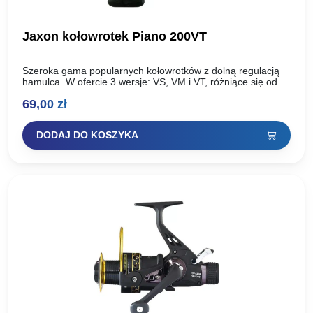
Jaxon kołowrotek Piano 200VT
Szeroka gama popularnych kołowrotków z dolną regulacją
hamulca. W ofercie 3 wersje: VS, VM i VT, różniące się od
siebie ilością łożysk, szatą graficzną i…
69,00
zł
DODAJ DO KOSZYKA