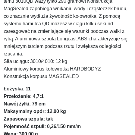
temu 3010QD waży tylko 290 gramów! Konstrukcja
MagSealed zapobiega wnikaniu wody i cząsteczek brudu,
co znacznie wydłuża żywotność kołowrotka. Z pomocą
systemu hamulca QD możesz w ciągu kilku sekund
zareagować na zmieniające się warunki podczas walki z
rybą. Aluminiowa szpula Longcast ABS charakteryzuje się
mniejszym tarciem podczas rzutu i zwiększa odległości
rzucania.
Siła uciągu: 3010/4010: 12 kg
Aluminiowy korpus kołowrotka HARDBODYZ
Konstrukcja korpusu MAGSEALED
Łożyska: 11
Przełożenie: 4,7:1
Nawój żyłki: 79 cm
Maksymalny opór: 12,00 kg
Zapasowa szpula: tak
Pojemność szpuli: 0,26/150 mm/m
Waga: 300,00 g