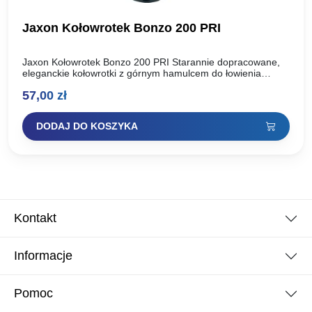
Jaxon Kołowrotek Bonzo 200 PRI
Jaxon Kołowrotek Bonzo 200 PRI Starannie dopracowane,
eleganckie kołowrotki z górnym hamulcem do łowienia
lżejszymi i średnio ciężkimi zestawami. Zwracamy uwagę na
57,00
zł
nowoczesny design i…
DODAJ DO KOSZYKA
Kontakt
Informacje
Pomoc