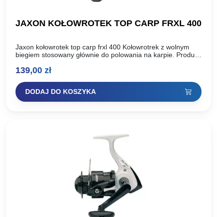
JAXON KOŁOWROTEK TOP CARP FRXL 400
Jaxon kołowrotek top carp frxl 400 Kołowrotrek z wolnym
biegiem stosowany głównie do polowania na karpie. Produkt
firmy jaxon. Posiada precyzyjnie wykonany mechanizm
139,00
zł
wolnego biegu…
DODAJ DO KOSZYKA