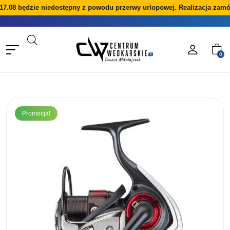
17.08 będzie niedostępny z powodu przerwy urlopowej. Realizacja zamó
0
Promocja!