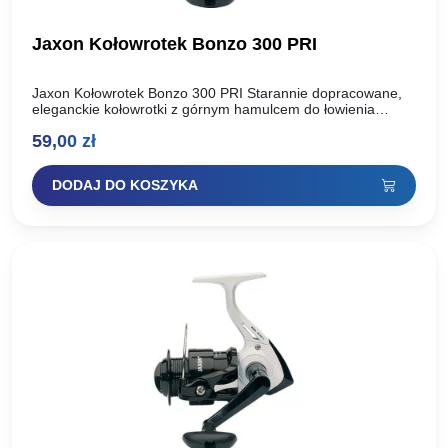
Jaxon Kołowrotek Bonzo 300 PRI
Jaxon Kołowrotek Bonzo 300 PRI Starannie dopracowane,
eleganckie kołowrotki z górnym hamulcem do łowienia
lżejszymi i średnio ciężkimi zestawami. Zwracamy uwagę na
59,00
zł
nowoczesny design i…
DODAJ DO KOSZYKA