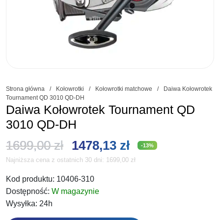
Strona główna
/
Kołowrotki
/
Kołowrotki matchowe
/
Daiwa Kołowrotek
Tournament QD 3010 QD-DH
Daiwa Kołowrotek Tournament QD
3010 QD-DH
Pierwotna
Aktualna
1699,00
zł
1478,13
zł
-13%
Najniższa cena z ostatnich 30 dni:
1699,00
zł
cena
cena
Kod produktu:
10406-310
wynosiła:
wynosi:
Dostępność:
W magazynie
1699,00 zł.
1478,13 zł.
Wysyłka:
24h