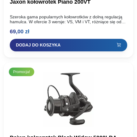
Jaxon kołowrotek Piano 200VT
Szeroka gama popularnych kołowrotków z dolną regulacją
hamulca. W ofercie 3 wersje: VS, VM i VT, różniące się od
siebie ilością łożysk, szatą graficzną i…
69,00
zł
DODAJ DO KOSZYKA
Promocja!