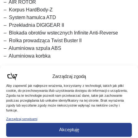
– AIR ROTOR
– Korpus HardBody-Z
– System hamulca ATD
– Przekładnia DIGIGEAR II
– Blokada obrotów wstecznych Infinite Anti-Reverse
– Rolka prowadząca Twist Buster II
– Aluminiowa szpula ABS
– Aluminiowa korbka
Nr katalogowy: 10460-250
Zarządzaj zgodą
Ilość łożysk: 6
Aby zapewnić jak najlepsze wrażenia, korzystamy z technologii, takich jak pliki
cookie, do przechowywania i/lub uzyskiwania dostępu do informacji o urządzeniu.
Przełożenie: 5,6:1
Zgoda na te technologie pozwoli nam przetwarzać dane, takie jak zachowanie
podczas przeglądania lub unikalne identyfikatory na tej stronie. Brak wyrażenia
zgody lub wycofanie zgody może niekorzystnie wpłynąć na niektóre cechy i
Pojemność szpuli: 190m/0,25mm
funkcje.
Nawój: 84 cm
Zarządzaj serwisami
Akceptuję
Waga: 265 g