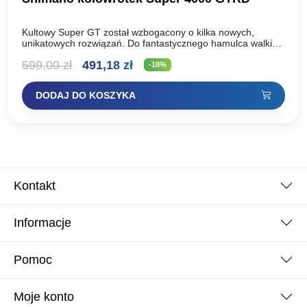
Kultowy Super GT został wzbogacony o kilka nowych,
unikatowych rozwiązań. Do fantastycznego hamulca walki
dołączyła szpula AR-C, system Aero Wrap II oraz lekki, a
Pierwotna
Aktualna
599,00
zł
491,18
zł
mimo…
-18%
cena
cena
DODAJ DO KOSZYKA
wynosiła:
wynosi:
599,00 zł.
491,18 zł.
Kontakt
Informacje
Pomoc
Moje konto