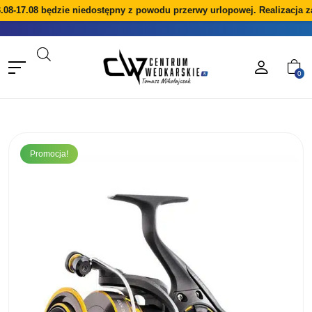
08-17.08 będzie niedostępny z powodu przerwy urlopowej. Realizacja z
0
Promocja!