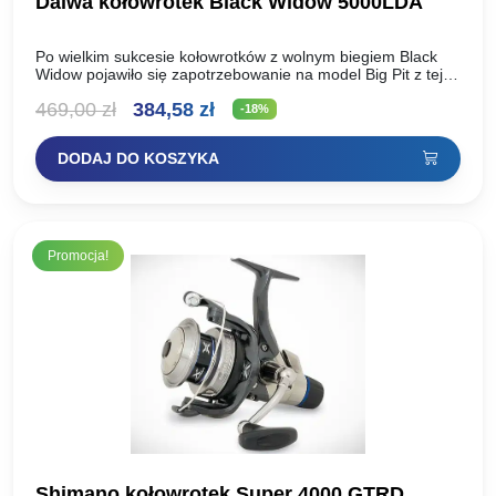
Daiwa kołowrotek Black Widow 5000LDA
Po wielkim sukcesie kołowrotków z wolnym biegiem Black
Widow pojawiło się zapotrzebowanie na model Big Pit z tej
serii. Dlatego DAIWA przygotowała wersję Black Widow…
Pierwotna
Aktualna
469,00
zł
384,58
zł
-18%
cena
cena
DODAJ DO KOSZYKA
wynosiła:
wynosi:
469,00 zł.
384,58 zł.
Promocja!
Shimano kołowrotek Super 4000 GTRD