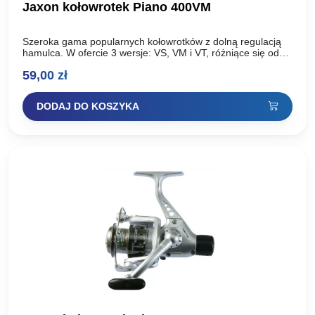
Jaxon kołowrotek Piano 400VM
Szeroka gama popularnych kołowrotków z dolną regulacją
hamulca. W ofercie 3 wersje: VS, VM i VT, różniące się od
siebie ilością łożysk, szatą graficzną i…
59,00
zł
DODAJ DO KOSZYKA