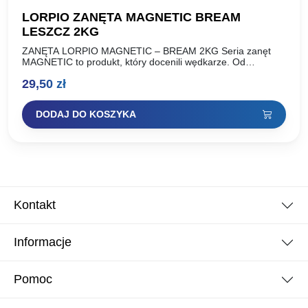
LORPIO ZANĘTA MAGNETIC BREAM
LESZCZ 2KG
ZANĘTA LORPIO MAGNETIC – BREAM 2KG Seria zanęt
MAGNETIC to produkt, który docenili wędkarze. Od
momentu wprowadzenia do sprzedaży możemy w pełni
29,50
zł
stwierdzić, że seria…
DODAJ DO KOSZYKA
Kontakt
Informacje
Pomoc