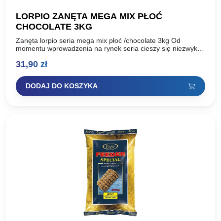
LORPIO ZANĘTA MEGA MIX PŁOĆ
CHOCOLATE 3KG
Zanęta lorpio seria mega mix płoć /chocolate 3kg Od
momentu wprowadzenia na rynek seria cieszy się niezwykłą
popularnością. Ceniona przez wędkarzy za swoją
31,90
zł
uniwersalność, równie…
DODAJ DO KOSZYKA