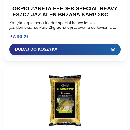
LORPIO ZANĘTA FEEDER SPECIAL HEAVY
LESZCZ JAŹ KLEŃ BRZANA KARP 2KG
Zanęta lorpio seria feeder special heavy leszcz,
jaź,kleń,brzana, karp 2kg Seria opracowana do łowienia z
dna metodą z koszyczkiem lub sprężyną zanętową, tzw.
27,90
zł
feeder. Składa…
DODAJ DO KOSZYKA