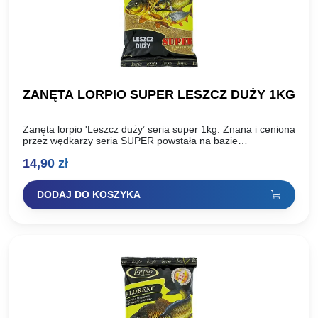
ZANĘTA LORPIO SUPER LESZCZ DUŻY 1KG
Zanęta lorpio 'Leszcz duży’ seria super 1kg. Znana i ceniona
przez wędkarzy seria SUPER powstała na bazie
doświadczeń i sukcesów klubu LORPIO oraz Piotra Lorenca,
14,90
zł
…
DODAJ DO KOSZYKA