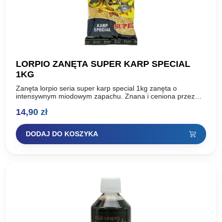
LORPIO ZANĘTA SUPER KARP SPECIAL
1KG
Zanęta lorpio seria super karp special 1kg zanęta o
intensywnym miodowym zapachu. Znana i ceniona przez
wędkarzy seria SUPER powstała na bazie doświadczeń i
14,90
zł
sukcesów…
DODAJ DO KOSZYKA