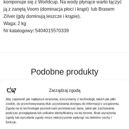
komponuje się z Worldcup. Na wody płynące warto łączyć
ją z zanętą Voorn (dominacja płoci i krąpi) lub Brasem
Zilver (gdy dominują leszcze i krąpie).
Waga: 2 kg
Nr katalogowy: 5404015570339
Podobne produkty
Poznaj podobne produkty, które mogą Ci się spodobać
Zarządzaj zgodą
Aby zapewnić jak najlepsze wrażenia, korzystamy z technologii, takich jak pliki
cookie, do przechowywania i/lub uzyskiwania dostępu do informacji o urządzeniu.
Zgoda na te technologie pozwoli nam przetwarzać dane, takie jak zachowanie
podczas przeglądania lub unikalne identyfikatory na tej stronie. Brak wyrażenia
zgody lub wycofanie zgody może niekorzystnie wpłynąć na niektóre cechy i
funkcje.