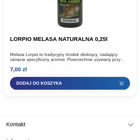
LORPIO MELASA NATURALNA 0,25l
Melasa Lorpio to tradycyjny środek słodzący, nadający
zanęcie specyficzny aromat. Powrzechnie używany przy
połowie leszcza. Teraz melasa w nowych,łatwych do
7,00
zł
wyciśnięcia butelkach. Nigdy więcej problemów…
DODAJ DO KOSZYKA
Kontakt