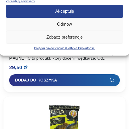
Zarządzaj serwisami
Akceptuję
Odmów
Zobacz preferencje
LORPIO ZANĘTA MAGNETIC BARBEL 2KG
Polityka plików cookies
Polityka Prywatności
ZANĘTA MAGNETIC LORPIO – BARBEL 2KG Seria zanęt
MAGNETIC to produkt, który docenili wędkarze. Od
momentu wprowadzenia do sprzedaży możemy w pełni
29,50
zł
stwierdzić, że seria…
DODAJ DO KOSZYKA