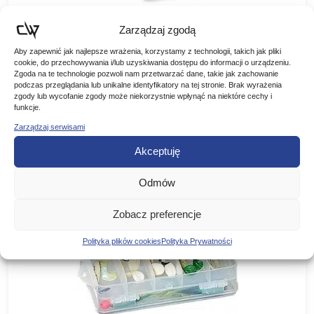
JAXON PUDEŁKO DWUSTRONNE
Zarządzaj zgodą
SPINNINGOWE RH-149
Aby zapewnić jak najlepsze wrażenia, korzystamy z technologii, takich jak pliki
cookie, do przechowywania i/lub uzyskiwania dostępu do informacji o urządzeniu.
Pudełka spinningowe na akcesoria wędkarskie i sztuczne
Zgoda na te technologie pozwoli nam przetwarzać dane, takie jak zachowanie
przynęty takie jak: woblery, obrotówki, wahadłówki i twistery.
podczas przeglądania lub unikalne identyfikatory na tej stronie. Brak wyrażenia
Wykonane z polipropylenu, materiału bezpiecznego w
12,00
zł
zgody lub wycofanie zgody może niekorzystnie wpłynąć na niektóre cechy i
kontakcie z przynętami sztucznymi….
funkcje.
Zarządzaj serwisami
DODAJ DO KOSZYKA
Akceptuję
Odmów
Zobacz preferencje
Polityka plików cookies
Polityka Prywatności