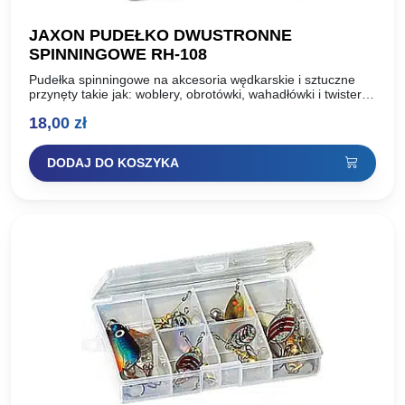
JAXON PUDEŁKO DWUSTRONNE
SPINNINGOWE RH-108
Pudełka spinningowe na akcesoria wędkarskie i sztuczne
przynęty takie jak: woblery, obrotówki, wahadłówki i twistery.
Wykonane z polipropylenu, materiału bezpiecznego w
18,00
zł
kontakcie z przynętami sztucznymi….
DODAJ DO KOSZYKA