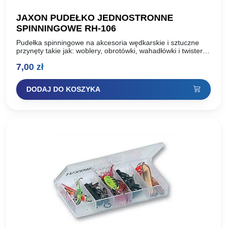
JAXON PUDEŁKO JEDNOSTRONNE
SPINNINGOWE RH-106
Pudełka spinningowe na akcesoria wędkarskie i sztuczne
przynęty takie jak: woblery, obrotówki, wahadłówki i twistery.
Wykonane z polipropylenu, materiału bezpiecznego w
7,00
zł
kontakcie z przynętami sztucznymi….
DODAJ DO KOSZYKA