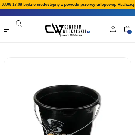
08-17.08 będzie niedostępny z powodu przerwy urlopowej. Realizacja z
0