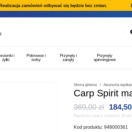
lizacja zamówień odbywać się będzie bez zmian.
Dzia
E
lecionki i
Pokrowce i
Przynęty i
Przynęty
żyłki
torby
zanęty
spinningowe
Strona główna
/
Akcesoria wędkar
Carp Spirit m
Pierwo
369,00
zł
184,5
Najniższa cena z ostatnich 30 dn
cena
Kod produktu:
948000361
wynosi