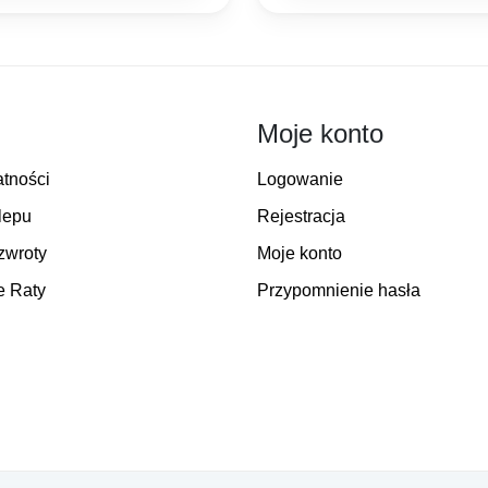
7,00 zł.
10,20 zł.
10,00 zł.
6,00 zł.
Moje konto
atności
Logowanie
lepu
Rejestracja
zwroty
Moje konto
e Raty
Przypomnienie hasła