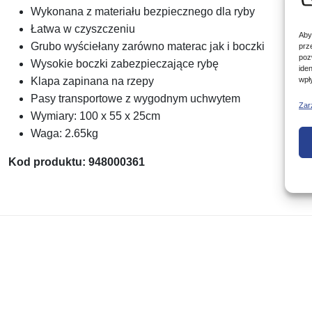
Wykonana z materiału bezpiecznego dla ryby
Łatwa w czyszczeniu
Aby
Grubo wyściełany zarówno materac jak i boczki
prz
poz
Wysokie boczki zabezpieczające rybę
ide
wpł
Klapa zapinana na rzepy
Pasy transportowe z wygodnym uchwytem
Zar
Wymiary: 100 x 55 x 25cm
Waga: 2.65kg
Kod produktu: 948000361