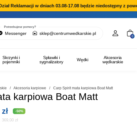
ł Reklamacji w dniach 03.08-17.08 będzie niedostępny z powodu
Potrzebujesz pomocy?
Messenger
sklep@centrumwedkarskie.pl
0
Skrzynki i
Spławiki i
Akcesoria
Wędki
pojemniki
sygnalizatory
wędkarskie
skie
/
Akcesoria karpiowe
/
Carp Spirit mata karpiowa Boat Matt
ata karpiowa Boat Matt
tna
Aktualna
0
zł
-50%
i:
369,00
zł
cena
ła:
wynosi: