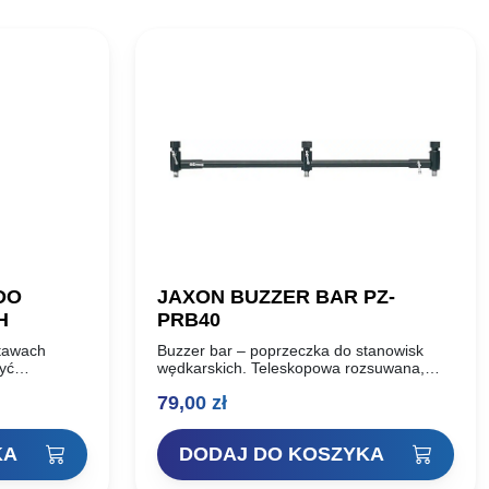
DO
JAXON BUZZER BAR PZ-
H
PRB40
tawach
Buzzer bar – poprzeczka do stanowisk
yć
wędkarskich. Teleskopowa rozsuwana,
rozstaw 40-60 cm.
na
79,00
zł
KA
DODAJ DO KOSZYKA
: