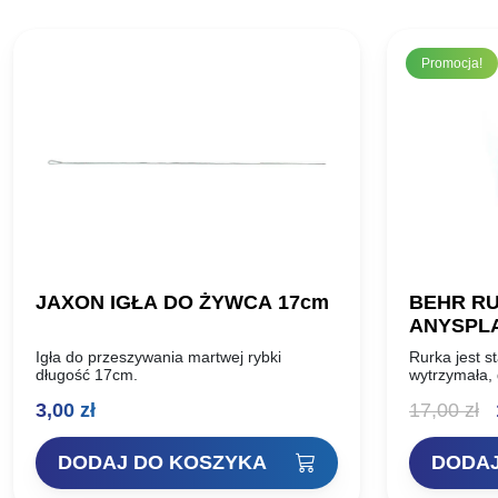
Promocja!
JAXON IGŁA DO ŻYWCA 17cm
BEHR R
ANYSPL
ZESTAW
Igła do przeszywania martwej rybki
Rurka jest 
długość 17cm.
wytrzymała, 
dna a czarny
P
3,00
zł
17,00
zł
że doskonale
płoszy…
c
DODAJ DO KOSZYKA
DODAJ
w