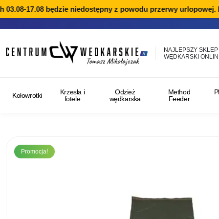
3.08-17.08 będzie niedostępny z powodu przerwy urlopowej. Rea
NAJLEPSZY SKLEP
WĘDKARSKI ONLIN
Krzesła i
Odzież
Method
P
Kołowrotki
fotele
wędkarska
Feeder
Promocja!