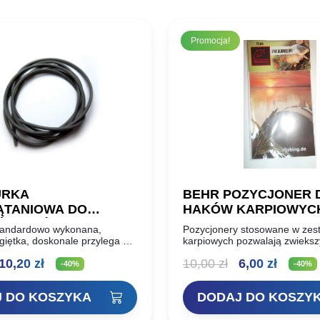
Promocja!
URKA
BEHR POZYCJONER 
ĄTANIOWA DO
HAKÓW KARPIOWYC
ÓW KOŃCOWYCH
standardowo wykonana,
Pozycjonery stosowane w zes
giętka, doskonale przylega do
karpiowych pozwalają zwieksz
 kolor dodatkowo zwiększa to,
skuteczność zacięcia.
ierwotna
Aktualna
Pierwotna
Aktual
10,20
zł
10,00
zł
6,00
zł
 maskuje się z dnem i nie
-40%
-40%
ena
cena
cena
cena
 DO KOSZYKA
DODAJ DO KOSZY
ynosiła:
wynosi:
wynosiła:
wynosi