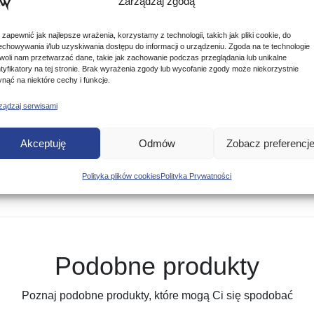
Zarządzaj zgodą
 zapewnić jak najlepsze wrażenia, korzystamy z technologii, takich jak pliki cookie, do
echowywania i/lub uzyskiwania dostępu do informacji o urządzeniu. Zgoda na te technologie
woli nam przetwarzać dane, takie jak zachowanie podczas przeglądania lub unikalne
ntyfikatory na tej stronie. Brak wyrażenia zgody lub wycofanie zgody może niekorzystnie
ynąć na niektóre cechy i funkcje.
ządzaj serwisami
Akceptuję
Odmów
Zobacz preferencj
Polityka plików cookies
Polityka Prywatności
Podobne produkty
Poznaj podobne produkty, które mogą Ci się spodobać