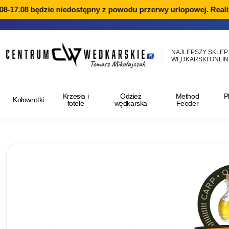
8-17.08 będzie niedostępny z powodu przerwy urlopowej. Realiz
NAJLEPSZY SKLEP
WĘDKARSKI ONLIN
Krzesła i
Odzież
Method
P
Kołowrotki
fotele
wędkarska
Feeder