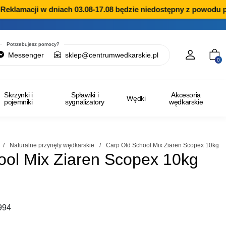
eklamacji w dniach 03.08-17.08 będzie niedostępny z powodu pr
Potrzebujesz pomocy?
Messenger
sklep@centrumwedkarskie.pl
0
Skrzynki i
Spławiki i
Akcesoria
Wędki
pojemniki
sygnalizatory
wędkarskie
/
Naturalne przynęty wędkarskie
/
Carp Old School Mix Ziaren Scopex 10kg
ool Mix Ziaren Scopex 10kg
994