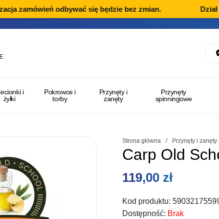
acja zamówień odbywać się będzie bez zmian.
Dział R
E
lecionki i
Pokrowce i
Przynęty i
Przynęty
żyłki
torby
zanęty
spinningowe
Strona główna
/
Przynęty i zanęty
Carp Old Sch
119,00
zł
Kod produktu:
5903217559
Dostępność:
Brak