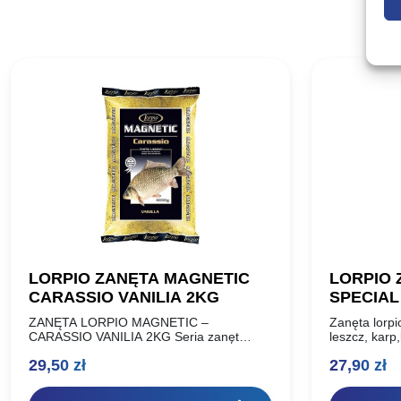
LORPIO ZANĘTA MAGNETIC
LORPIO 
CARASSIO VANILIA 2KG
SPECIAL
KARP LI
ZANĘTA LORPIO MAGNETIC –
Zanęta lorpi
CARASSIO VANILIA 2KG Seria zanęt
leszcz, karp
MAGNETIC to produkt, który docenili
do łowienia
29,50
zł
27,90
zł
wędkarze. Od momentu wprowadzenia do
lub sprężyną
sprzedaży możemy w pełni stwierdzić,
Składa…
że…