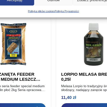
Poznaj podobne produkty, które mogą Ci się spodobać
Polityka plików cookies
Polityka Prywatności
ZANĘTA FEEDER
LORPIO MELASA BR
 MEDIUM LESZCZ
0,25l
N PŁOĆ 2KG
o seria feeder special medium
Melasa Lorpio to tradycyjny ś
,lin płoć 2kg Seria opracowana
słodzący, nadający zanęcie sp
 z dna metodą z koszyczkiem
aromat. Powrzechnie używany
11,40
zł
 zanętową, tzw. feeder.
połowie leszcza. Teraz melas
nowych,łatwych do wyciśnięcia
Nigdy więcej problemów…