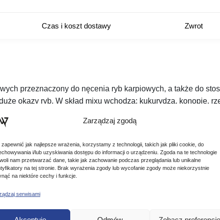
Czas i koszt dostawy
Zwrot
owych przeznaczony do nęcenia ryb karpiowych, a także do sto
że okazy ryb. W skład mixu wchodzą: kukurydza, konopie, rzep
Zarządzaj zgodą
 zapewnić jak najlepsze wrażenia, korzystamy z technologii, takich jak pliki cookie, do
echowywania i/lub uzyskiwania dostępu do informacji o urządzeniu. Zgoda na te technologie
woli nam przetwarzać dane, takie jak zachowanie podczas przeglądania lub unikalne
ntyfikatory na tej stronie. Brak wyrażenia zgody lub wycofanie zgody może niekorzystnie
ynąć na niektóre cechy i funkcje.
ządzaj serwisami
Podobne produkty
Akceptuję
Odmów
Zobacz preferencj