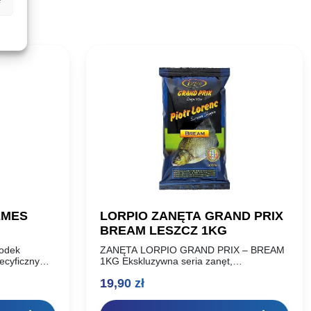
EMES
LORPIO ZANĘTA GRAND PRIX
BREAM LESZCZ 1KG
rodek
ZANĘTA LORPIO GRAND PRIX – BREAM
ecyficzny
1KG Ekskluzywna seria zanęt,
 przy
wyprodukowana z najwyższej jakości
19,90
zł
a w
wyselekcjonowanych składników, według
 butelkach.
receptury Piotra Lorenca, Mistrza Europy,
indywidualnego Wicemistrza Świata…