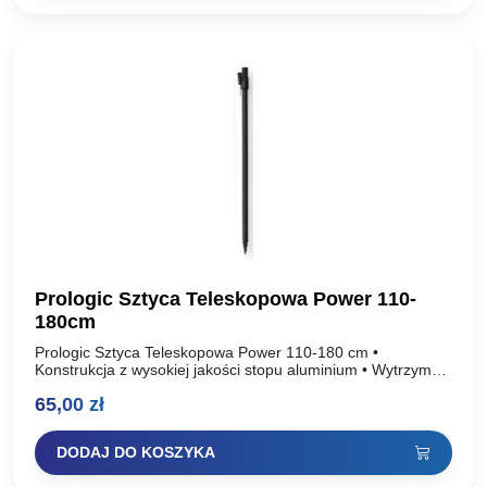
Prologic Sztyca Teleskopowa Power 110-
180cm
Prologic Sztyca Teleskopowa Power 110-180 cm •
Konstrukcja z wysokiej jakości stopu aluminium • Wytrzymała
powłoka proszkowa PVC • Wykończenie w matowej czerni •
65,00
zł
Mała…
DODAJ DO KOSZYKA