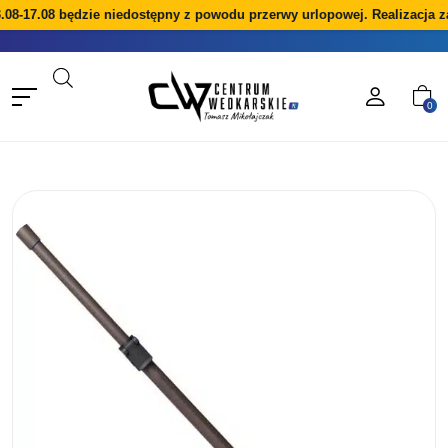
08-17.08 będzie niedostępny z powodu przerwy urlopowej. Realizacja z
0