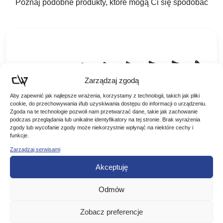
Poznaj podobne produkty, które mogą Ci się spodobać
Zarządzaj zgodą
Aby zapewnić jak najlepsze wrażenia, korzystamy z technologii, takich jak pliki
cookie, do przechowywania i/lub uzyskiwania dostępu do informacji o urządzeniu.
Zgoda na te technologie pozwoli nam przetwarzać dane, takie jak zachowanie
podczas przeglądania lub unikalne identyfikatory na tej stronie. Brak wyrażenia
zgody lub wycofanie zgody może niekorzystnie wpłynąć na niektóre cechy i
funkcje.
MIDDY PODPÓRKA DO FEEDERA AM-1577
Zarządzaj serwisami
Akceptuję
Wkręcana nasadka top notch do podpórek. Przeznaczona
dla wędek typu feeder, winklepicker. Wyposażona w system
Odmów
umożliwiający regulację kąta nachylenia, który pozwala nam
28,00
zł
ustawić wędkę w…
Zobacz preferencje
DODAJ DO KOSZYKA