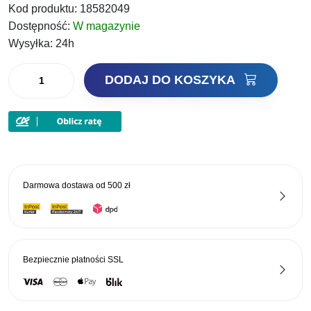
Kod produktu:
18582049
Dostępność:
W magazynie
Wysyłka:
24h
ilość
DODAJ DO KOSZYKA
Brain
Rack
Podpórka
aluminiowa
teleskopowa
40-
Darmowa dostawa od
500 zł
60cm
Bezpiecznie płatności
SSL