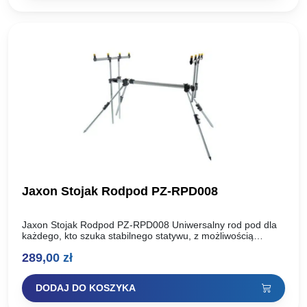
Jaxon Stojak Rodpod PZ-RPD008
Jaxon Stojak Rodpod PZ-RPD008 Uniwersalny rod pod dla
każdego, kto szuka stabilnego statywu, z możliwością
ułożenia do 4 wędek jednocześnie! Kąt ustawienia wędek
289,00
zł
można regulować…
DODAJ DO KOSZYKA