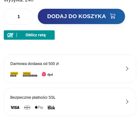
60,00 zł.
45,00 zł.
ilość
DODAJ DO KOSZYKA
Black
Cat
Główka
Jigowa
Fire
Ball
Darmowa dostawa od
500 zł
Czerwona
200g
Bezpiecznie płatności
SSL