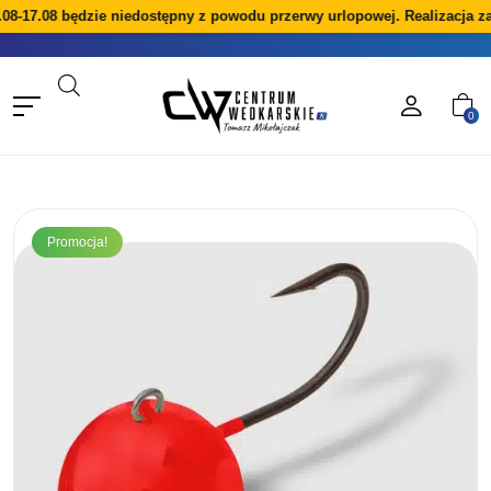
08-17.08 będzie niedostępny z powodu przerwy urlopowej. Realizacja z
0
Promocja!