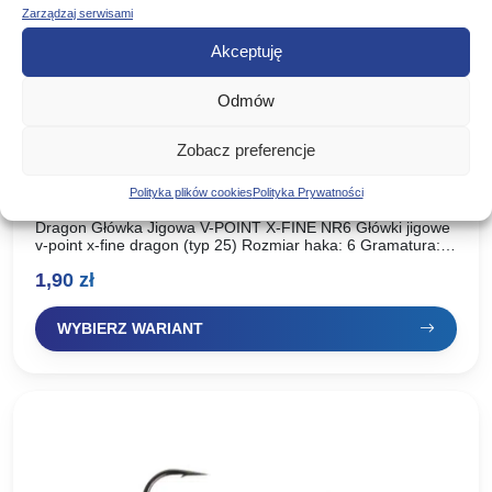
Zarządzaj serwisami
Akceptuję
Odmów
Zobacz preferencje
Dragon Główka Jigowa V-POINT X-FINE NR6
Polityka plików cookies
Polityka Prywatności
Dragon Główka Jigowa V-POINT X-FINE NR6 Główki jigowe
v-point x-fine dragon (typ 25) Rozmiar haka: 6 Gramatura:
do wyboru w opcjach produktu Wyrafinowany, delikatny,
1,90
zł
ale…
WYBIERZ WARIANT