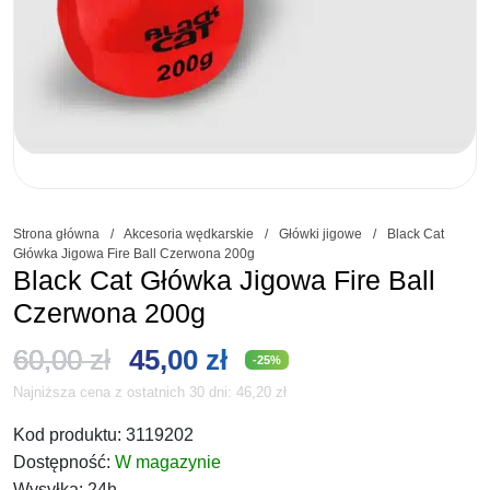
Strona główna
/
Akcesoria wędkarskie
/
Główki jigowe
/
Black Cat
Główka Jigowa Fire Ball Czerwona 200g
Black Cat Główka Jigowa Fire Ball
Czerwona 200g
Pierwotna
Aktualna
60,00
zł
45,00
zł
-25%
Najniższa cena z ostatnich 30 dni:
46,20
zł
cena
cena
Kod produktu:
3119202
wynosiła:
wynosi:
Dostępność:
W magazynie
Wysyłka:
24h