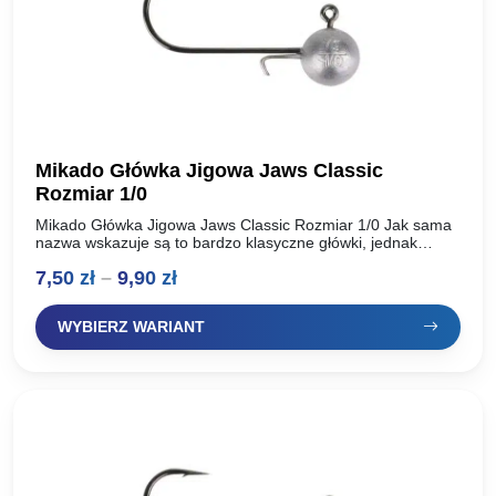
Mikado Główka Jigowa Jaws Classic
Rozmiar 1/0
Mikado Główka Jigowa Jaws Classic Rozmiar 1/0 Jak sama
nazwa wskazuje są to bardzo klasyczne główki, jednak
klasyczne nie znaczy przeciętne. Najwyższej jakości haki
Zakres
7,50
zł
–
9,90
zł
stanowiące…
cen:
WYBIERZ WARIANT
od
7,50 zł
do
9,90 zł