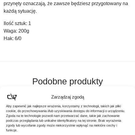
przynęty oznaczają, że zawsze będziesz przygotowany na
każdą sytuację.
Ilość sztuk:
1
Waga:
200g
Hak:
6/0
Podobne produkty
Poznaj podobne produkty, które mogą Ci się spodobać
Zarządzaj zgodą
Aby zapewnić jak najlepsze wrażenia, korzystamy z technologii, takich jak pliki
cookie, do przechowywania i/lub uzyskiwania dostępu do informacji o urządzeniu.
Zgoda na te technologie pozwoli nam przetwarzać dane, takie jak zachowanie
podczas przeglądania lub unikalne identyfikatory na tej stronie. Brak wyrażenia
zgody lub wycofanie zgody może niekorzystnie wpłynąć na niektóre cechy i
funkcje.