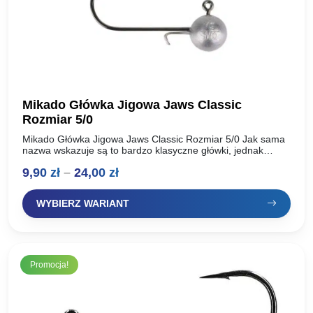
Mikado Główka Jigowa Jaws Classic
Rozmiar 5/0
Mikado Główka Jigowa Jaws Classic Rozmiar 5/0 Jak sama
nazwa wskazuje są to bardzo klasyczne główki, jednak
klasyczne nie znaczy przeciętne. Najwyższej jakości haki
Zakres
9,90
zł
–
24,00
zł
stanowiące…
cen:
WYBIERZ WARIANT
od
9,90 zł
do
Promocja!
24,00 zł