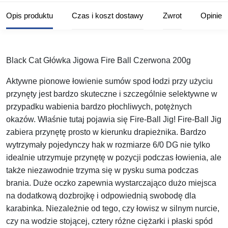
Opis produktu
Czas i koszt dostawy
Zwrot
Opinie
Black Cat Główka Jigowa Fire Ball Czerwona 200g
Aktywne pionowe łowienie sumów spod łodzi przy użyciu
przynęty jest bardzo skuteczne i szczególnie selektywne w
przypadku wabienia bardzo płochliwych, potężnych
okazów.
Właśnie tutaj pojawia się Fire-Ball Jig!
Fire-Ball Jig
zabiera przynętę prosto w kierunku drapieżnika.
Bardzo
wytrzymały pojedynczy hak w rozmiarze 6/0 DG nie tylko
idealnie utrzymuje przynętę w pozycji podczas łowienia, ale
także niezawodnie trzyma się w pysku suma podczas
brania.
Duże oczko zapewnia wystarczająco dużo miejsca
na dodatkową dozbrojkę i odpowiednią swobodę dla
karabinka.
Niezależnie od tego, czy łowisz w silnym nurcie,
czy na wodzie stojącej, cztery różne ciężarki i płaski spód