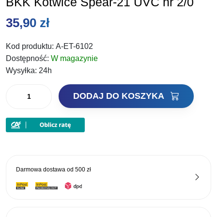
BKK Kotwice Spear-21 UVC nr 2/0
35,90
zł
Kod produktu:
A-ET-6102
Dostępność:
W magazynie
Wysyłka:
24h
ilość
DODAJ DO KOSZYKA
BKK
Kotwice
Spear-
21
UVC
nr
Darmowa dostawa od
500 zł
2/0