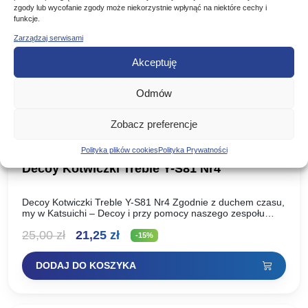
zgody lub wycofanie zgody może niekorzystnie wpłynąć na niektóre cechy i
funkcje.
Promocja!
Zarządzaj serwisami
Akceptuję
Odmów
Zobacz preferencje
Polityka plików cookies
Polityka Prywatności
Decoy Kotwiczki Treble Y-S81 Nr4
Decoy Kotwiczki Treble Y-S81 Nr4 Zgodnie z duchem czasu,
my w Katsuichi – Decoy i przy pomocy naszego zespołu
PRO opracowaliśmy nowe haczyki do przynęt…
Pierwotna
Aktualna
25,00
zł
21,25
zł
-15%
cena
cena
DODAJ DO KOSZYKA
wynosiła:
wynosi:
25,00 zł.
21,25 zł.