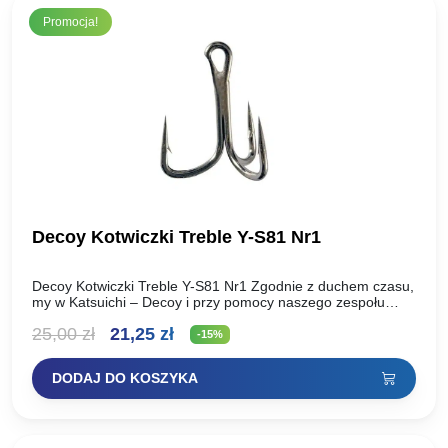
Promocja!
Decoy Kotwiczki Treble Y-S81 Nr1
Decoy Kotwiczki Treble Y-S81 Nr1 Zgodnie z duchem czasu,
my w Katsuichi – Decoy i przy pomocy naszego zespołu
PRO opracowaliśmy nowe haczyki do przynęt…
Pierwotna
Aktualna
25,00
zł
21,25
zł
-15%
cena
cena
DODAJ DO KOSZYKA
wynosiła:
wynosi:
25,00 zł.
21,25 zł.