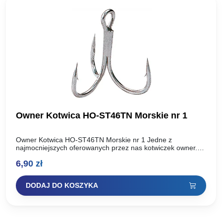
Owner Kotwica HO-ST46TN Morskie nr 1
Owner Kotwica HO-ST46TN Morskie nr 1 Jedne z
najmocniejszych oferowanych przez nas kotwiczek owner.
Dodatkowe zabezpieczenie przed działaniem morskiej wody.
6,90
zł
Polecamy do uzbrajania pilkerów w…
DODAJ DO KOSZYKA