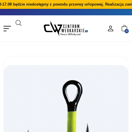
-17.08 będzie niedostępny z powodu przerwy urlopowej. Realizacja zam
0