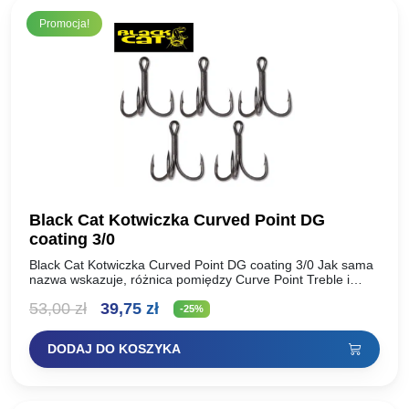
Promocja!
Black Cat Kotwiczka Curved Point DG
coating 3/0
Black Cat Kotwiczka Curved Point DG coating 3/0 Jak sama
nazwa wskazuje, różnica pomiędzy Curve Point Treble i
standardowymi kotwicami polega na grotach skierowanych
Pierwotna
Aktualna
53,00
zł
39,75
zł
do…
-25%
cena
cena
DODAJ DO KOSZYKA
wynosiła:
wynosi:
53,00 zł.
39,75 zł.