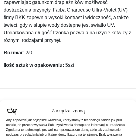
zapewniając gatunkom drapieżników możliwość
dostrzeżenia przynęty. Farba Chartreuse Ultra-Violet (UV)
firmy BKK zapewnia wysoki kontrast i widoczność, a także
świeci, gdy w słupie wody dostępne jest światło UV.
Umiarkowana długość trzonka pozwala na użycie kotwicy z
różnymi rodzajami przynęt.
Rozmiar:
2/0
Ilość sztuk w opakowaniu:
5szt
Podobne produkty
Zarządzaj zgodą
Poznaj podobne produkty, które mogą Ci się spodobać
Aby zapewnić jak najlepsze wrażenia, korzystamy z technologii, takich jak pliki
cookie, do przechowywania i/lub uzyskiwania dostępu do informacji o urządzeniu.
Zgoda na te technologie pozwoli nam przetwarzać dane, takie jak zachowanie
podczas przeglądania lub unikalne identyfikatory na tej stronie. Brak wyrażenia