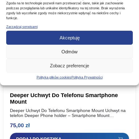
Poznaj podobne produkty, które mogą Ci się spodobać
Zgoda na te technologie pozwoli nam przetwarzać dane, takie jak zachowanie
podczas przeglądania lub unikalne identyfikatory na tej stronie. Brak wyrażenia
zgody lub wycofanie zgody może niekorzystnie wpłynąć na niektóre cechy i
funkcje.
Zarządzaj serwisami
Akceptuję
Odmów
Zobacz preferencje
Polityka plików cookies
Polityka Prywatności
Deeper Uchwyt Do Telefonu Smartphone
Mount
Deeper Uchwyt Do Telefonu Smartphone Mount Uchwyt na
telefon Deeper Phone holder – Smartphone Mount
Uniwersalny uchwyt do mocowania Smartphone’a na blanku
75,00
zł
wędki. Uchwyt do…