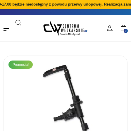
-17.08 będzie niedostępny z powodu przerwy urlopowej. Realizacja zam
0
Promocja!