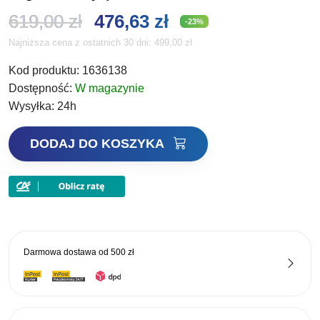
Pierwotna
Aktualna
619,00
zł
476,63
zł
-23%
Najniższa cena z ostatnich 30 dni:
499,00
zł
cena
cena
Kod produktu:
1636138
wynosiła:
wynosi:
Dostępność:
W magazynie
619,00 zł.
476,63 zł.
Wysyłka:
24h
ilość
DODAJ DO KOSZYKA
Berkley
uchwyt
sondy
sonarowej
regulowany
przetwornik
Darmowa dostawa od
500 zł
80cm