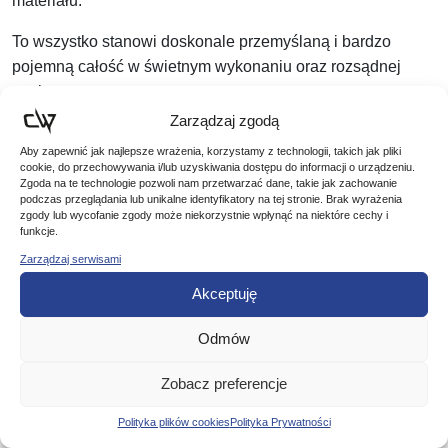
materiału.
To wszystko stanowi doskonale przemyślaną i bardzo
pojemną całość w świetnym wykonaniu oraz rozsądnej
cenie.
Zarządzaj zgodą
Wymiary: 34 x 20 x 20 cm
Aby zapewnić jak najlepsze wrażenia, korzystamy z technologii, takich jak pliki
cookie, do przechowywania i/lub uzyskiwania dostępu do informacji o urządzeniu.
Nr katalogowy: 1345043
Zgoda na te technologie pozwoli nam przetwarzać dane, takie jak zachowanie
podczas przeglądania lub unikalne identyfikatory na tej stronie. Brak wyrażenia
zgody lub wycofanie zgody może niekorzystnie wpłynąć na niektóre cechy i
funkcje.
Zarządzaj serwisami
Akceptuję
Podobne produkty
Odmów
Poznaj podobne produkty, które mogą Ci się spodobać
Zobacz preferencje
Polityka plików cookies
Polityka Prywatności
Promocja!