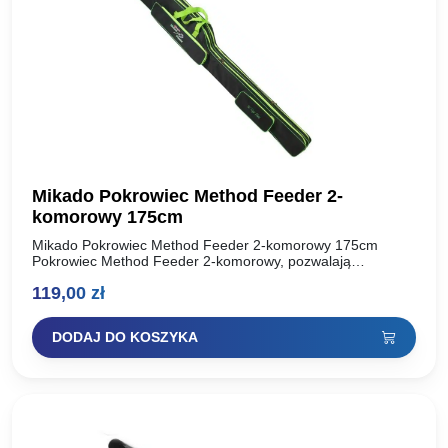
Mikado Pokrowiec Method Feeder 2-
komorowy 175cm
Mikado Pokrowiec Method Feeder 2-komorowy 175cm
Pokrowiec Method Feeder 2-komorowy, pozwalają
bezpiecznie i wygodnie transportować i przechowywać
119,00
zł
wszystkie wędziska niezbędne na wędkarskiej wyprawie.
Długość: 175…
DODAJ DO KOSZYKA