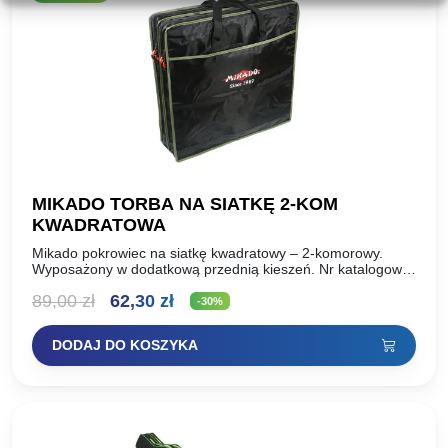
MIKADO TORBA NA SIATKĘ 2-KOM
KWADRATOWA
Mikado pokrowiec na siatkę kwadratowy – 2-komorowy.
Wyposażony w dodatkową przednią kieszeń. Nr katalogowy:
Uwj-mbs2-bg Wymiary: (63 x 63 x 18cm)
Pierwotna
Aktualna
89,00
zł
62,30
zł
-30%
cena
cena
DODAJ DO KOSZYKA
wynosiła:
wynosi:
89,00 zł.
62,30 zł.