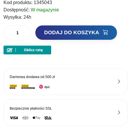
Kod produktu:
1345043
Dostępność:
W magazynie
Wysyłka:
24h
ilość
DODAJ DO KOSZYKA
Berkley
Torba
Spinningowa
Z
4
Pudełkami
Darmowa dostawa od
500 zł
System
Bag
1345043
Bezpiecznie płatności
SSL