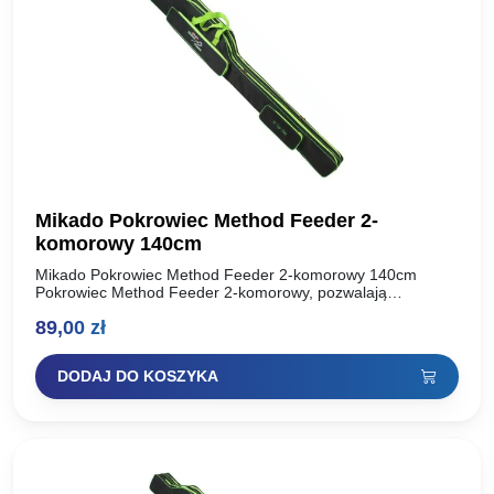
Mikado Pokrowiec Method Feeder 2-
komorowy 140cm
Mikado Pokrowiec Method Feeder 2-komorowy 140cm
Pokrowiec Method Feeder 2-komorowy, pozwalają
bezpiecznie i wygodnie transportować i przechowywać
89,00
zł
wszystkie wędziska niezbędne na wędkarskiej wyprawie.
Długość: 140…
DODAJ DO KOSZYKA