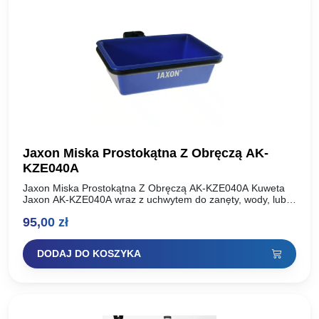
Jaxon Miska Prostokątna Z Obręczą AK-
KZE040A
Jaxon Miska Prostokątna Z Obręczą AK-KZE040A Kuweta
Jaxon AK-KZE040A wraz z uchwytem do zanęty, wody, lub
akcesoriów, mocowane na nodze kosza wędkarskiego.
95,00
zł
Kuweta wykonana jest…
DODAJ DO KOSZYKA