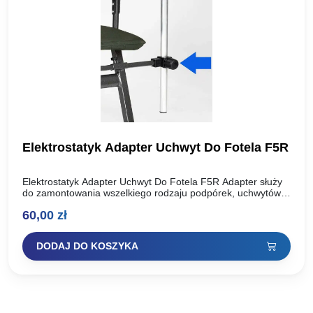
Elektrostatyk Adapter Uchwyt Do Fotela F5R
Elektrostatyk Adapter Uchwyt Do Fotela F5R Adapter służy
do zamontowania wszelkiego rodzaju podpórek, uchwytów
na wędkę, siatek, itp. Adapter posiada znormalizowany
60,00
zł
gwint. Pasuje do fotela…
DODAJ DO KOSZYKA