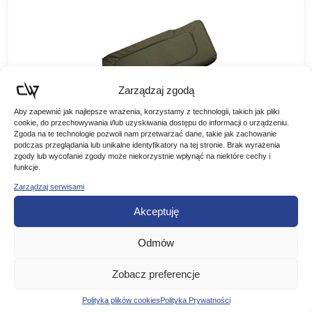
Zarządzaj zgodą
Aby zapewnić jak najlepsze wrażenia, korzystamy z technologii, takich jak pliki
cookie, do przechowywania i/lub uzyskiwania dostępu do informacji o urządzeniu.
Zgoda na te technologie pozwoli nam przetwarzać dane, takie jak zachowanie
podczas przeglądania lub unikalne identyfikatory na tej stronie. Brak wyrażenia
Elektrostatyk Podnóżek Do Fotela FK5
zgody lub wycofanie zgody może niekorzystnie wpłynąć na niektóre cechy i
funkcje.
Zarządzaj serwisami
Elektrostatyk Podnóżek pod FK5 Podnóżek do fotela FK5
tworzy z fotelem bardzo wygodne łóżko karpiowe. Posiada
Akceptuję
regulowane nóżki dzięki czemu można go osadzić na
259,00
zł
nierównym…
Odmów
DODAJ DO KOSZYKA
Zobacz preferencje
Polityka plików cookies
Polityka Prywatności