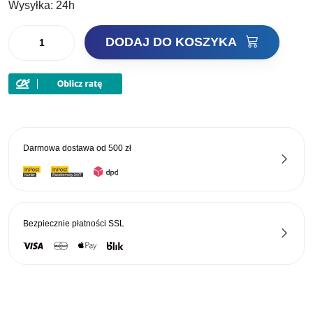
20,00 zł.
12,00 zł.
Wysyłka:
24h
ilość
DODAJ DO KOSZYKA
BEHR
ZATRZASK
DO
KASETY
WĘDKARSKIEJ
Darmowa dostawa od
500 zł
Bezpiecznie płatności
SSL