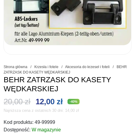
Strona główna
/
Krzesła i fotele
/
Akcesoria do krzeseł i foteli
/
BEHR
ZATRZASK DO KASETY WĘDKARSKIEJ
BEHR ZATRZASK DO KASETY
WĘDKARSKIEJ
Pierwotna
Aktualna
20,00
zł
12,00
zł
-40%
Najniższa cena z ostatnich 30 dni:
14,00
zł
cena
cena
Kod produktu:
49-99999
wynosiła:
wynosi:
Dostępność:
W magazynie