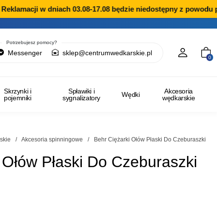
eklamacji w dniach 03.08-17.08 będzie niedostępny z powodu pr
Potrzebujesz pomocy?
Messenger
sklep@centrumwedkarskie.pl
0
Skrzynki i
Spławiki i
Akcesoria
Wędki
pojemniki
sygnalizatory
wędkarskie
skie
/
Akcesoria spinningowe
/
Behr Ciężarki Ołów Płaski Do Czeburaszki
 Ołów Płaski Do Czeburaszki