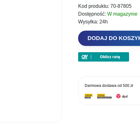
Kod produktu:
70-87805
Dostępność:
W magazynie
Wysyłka:
24h
ilość
DODAJ DO KOSZ
Behr
Ciężarki
Ołów
Płaski
Do
Czeburaszki
Darmowa dostawa od
500 zł
5g
7sztuk