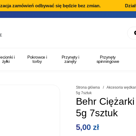
acja zamówień odbywać się będzie bez zmian.
Dział R
E
lecionki i
Pokrowce i
Przynęty i
Przynęty
żyłki
torby
zanęty
spinningowe
Strona główna
/
Akcesoria wędkar
5g 7sztuk
Behr Ciężarki
5g 7sztuk
5,00
zł