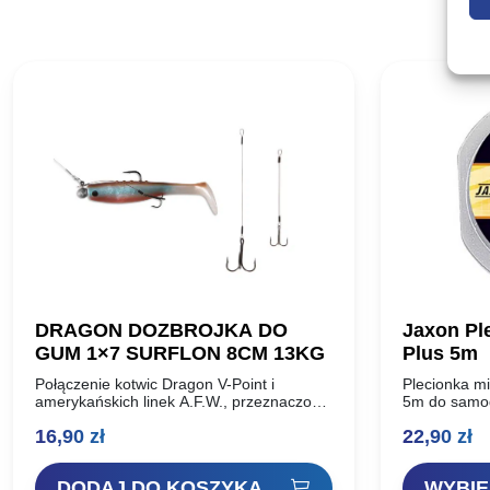
DRAGON DOZBROJKA DO
Jaxon Pl
GUM 1×7 SURFLON 8CM 13KG
Plus 5m
Połączenie kotwic Dragon V-Point i
Plecionka mi
amerykańskich linek A.F.W., przeznaczone
5m do samo
do dozbrajania średnich, i dużych gum, w
z użyciem c
16,90
zł
22,90
zł
celu poprawienia skuteczności zacięć.
wyboru w op
Długość: 8cm Wytrzymałość: 13kg
Kotwica…
DODAJ DO KOSZYKA
WYBIE