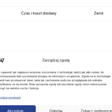
Czas i koszt dostawy
Zwrot
Zarządzaj zgodą
 zapewnić jak najlepsze wrażenia, korzystamy z technologii, takich jak pliki cookie, do
echowywania i/lub uzyskiwania dostępu do informacji o urządzeniu. Zgoda na te technologie
woli nam przetwarzać dane, takie jak zachowanie podczas przeglądania lub unikalne
ntyfikatory na tej stronie. Brak wyrażenia zgody lub wycofanie zgody może niekorzystnie
ynąć na niektóre cechy i funkcje.
ządzaj serwisami
Podobne produkty
Akceptuję
Odmów
Zobacz preferencj