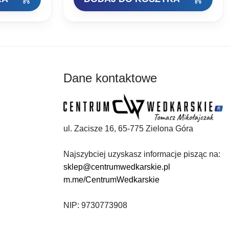
wynosiła:
wynosi:
22,00 zł.
16,94 zł.
Dane kontaktowe
ul. Zacisze 16, 65-775 Zielona Góra
Najszybciej uzyskasz informacje pisząc na:
sklep@centrumwedkarskie.pl
m.me/CentrumWedkarskie
NIP: 9730773908