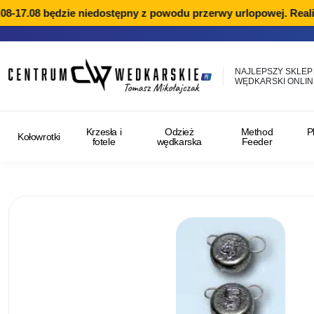
8-17.08 będzie niedostępny z powodu przerwy urlopowej. Realiz
NAJLEPSZY SKLEP
WĘDKARSKI ONLIN
Krzesła i
Odzież
Method
P
Kołowrotki
fotele
wędkarska
Feeder