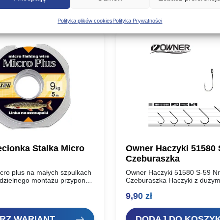
Poznaj podobne produkty, które mogą Ci się spodobać
Polityka plików cookies
Polityka Prywatności
ecionka Stalka Micro
Owner Haczyki 51580 
Czeburaszka
cro plus na małych szpulkach
Owner Haczyki 51580 S-59 Nr
dzielnego montażu przyponów
Czeburaszka Haczyki z dużym
ybantów. Wytrzymałośc: do
wydłużonym trzonkiem. Polec
9,90
zł
cjach produktu
szczególnie do łowienia z uży
czeburaszki. Japońska firm
RZ WARIANT
DODAJ DO KOSZY