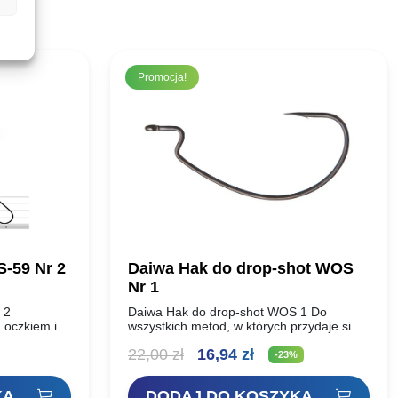
Promocja!
S-59 Nr 2
Daiwa Hak do drop-shot WOS
Nr 1
 2
Daiwa Hak do drop-shot WOS 1 Do
 oczkiem i
wszystkich metod, w których przydaje się
ane
szerokie, duże kolanko. Idealne na
Pierwotna
Aktualna
22,00
zł
16,94
zł
ciem
bardziej smukłe przynęty. Ultra ostry dzięki
-23%
a OWNER to…
nowej…
cena
cena
KA
DODAJ DO KOSZYKA