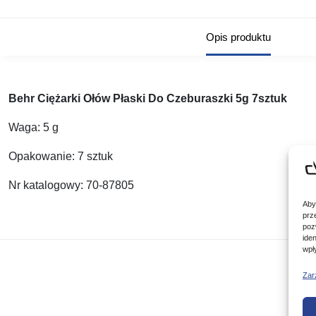
Opis produktu
Behr Ciężarki Ołów Płaski Do Czeburaszki 5g 7sztuk
Waga: 5 g
Opakowanie: 7 sztuk
Nr katalogowy: 70-87805
Aby
prz
poz
ide
wpł
Zar