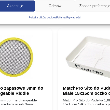
Podobne produkty
Akceptuję
Odmów
Zobacz preferencj
Poznaj podobne produkty, które mogą Ci się spodobać
Polityka plików cookies
Polityka Prywatności
ito zapasowe 3mm do
MatchPro Sito do Pude
ngeable Riddle
Białe 15x15cm oczko 
 3mm do Interchangeable
MatchPro Sito do Pudełka 1,0l
 o średnicy oczek 3mm
15x15cm Sitko do pudełka o 
 plastikowej obręczy do
1,0L. Biały kolor świetnie prez