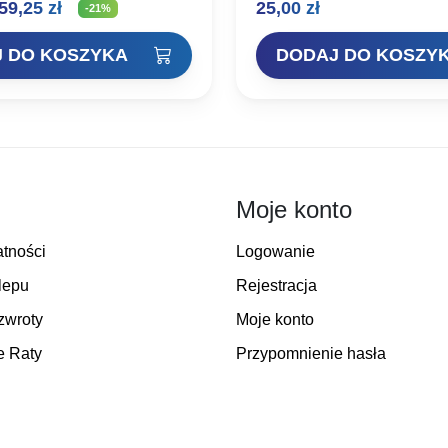
ierwotna
Aktualna
59,25
zł
25,00
zł
ch wiader na zanętę o
ochotkę podczas łowienia. O
-21%
25 litrów oraz…
Rozmiar:15x15cmKod produkt
ena
cena
 DO KOSZYKA
DODAJ DO KOSZY
ynosiła:
wynosi:
5,00 zł.
59,25 zł.
Moje konto
atności
Logowanie
lepu
Rejestracja
zwroty
Moje konto
e Raty
Przypomnienie hasła