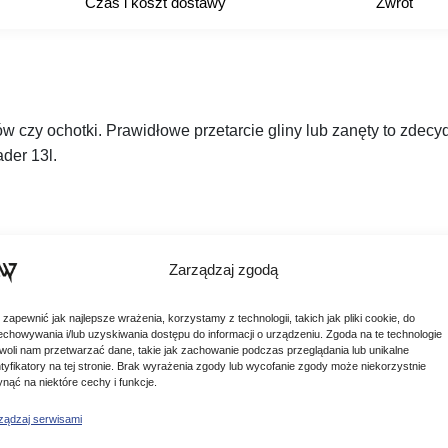
Czas i koszt dostawy
Zwrot
ów czy ochotki. Prawidłowe przetarcie gliny lub zanęty to zd
der 13l.
Zarządzaj zgodą
 zapewnić jak najlepsze wrażenia, korzystamy z technologii, takich jak pliki cookie, do
echowywania i/lub uzyskiwania dostępu do informacji o urządzeniu. Zgoda na te technologie
woli nam przetwarzać dane, takie jak zachowanie podczas przeglądania lub unikalne
ntyfikatory na tej stronie. Brak wyrażenia zgody lub wycofanie zgody może niekorzystnie
ynąć na niektóre cechy i funkcje.
ządzaj serwisami