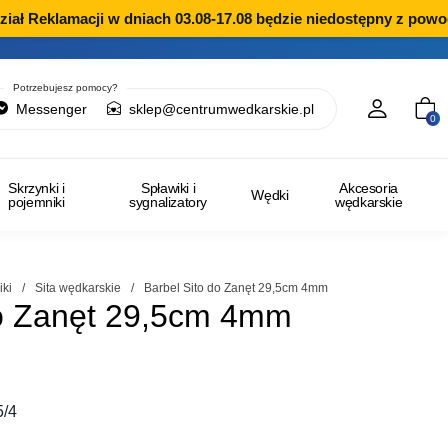
 Reklamacji w dniach 03.08-17.08 będzie niedostępny z powodu 
Potrzebujesz pomocy?
Messenger
sklep@centrumwedkarskie.pl
0
Skrzynki i
Spławiki i
Akcesoria
Wędki
pojemniki
sygnalizatory
wędkarskie
iki
/
Sita wędkarskie
/
Barbel Sito do Zanęt 29,5cm 4mm
do Zanęt 29,5cm 4mm
5/4