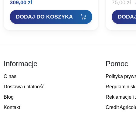
P
309,00
zł
75,00
zł
2×2,4 litra + 2×0,9 litra. Wszystkie
standardowy
pojemniki…
pojemności 
c
DODAJ DO KOSZYKA
DODAJ
w
7
Informacje
Pomoc
O nas
Polityka pryw
Dostawa i płatność
Regulamin sk
Blog
Reklamacje i 
Kontakt
Credit Agricol