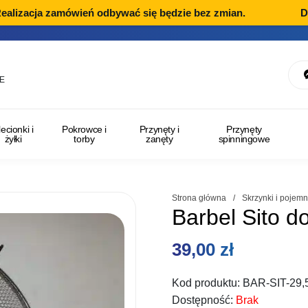
izacja zamówień odbywać się będzie bez zmian.
Dział
E
lecionki i
Pokrowce i
Przynęty i
Przynęty
żyłki
torby
zanęty
spinningowe
Strona główna
/
Skrzynki i pojemn
Barbel Sito 
39,00
zł
Kod produktu:
BAR-SIT-29,
Dostępność:
Brak