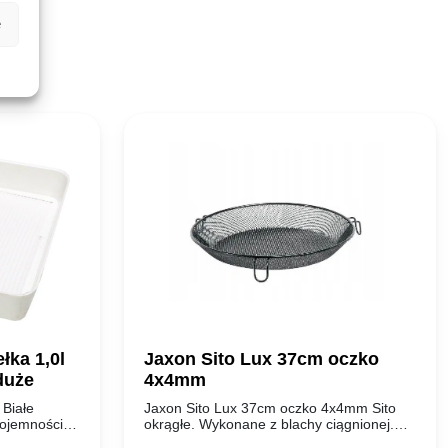
e
łka 1,0l
Jaxon Sito Lux 37cm oczko
duże
4x4mm
 Białe
Jaxon Sito Lux 37cm oczko 4x4mm Sito
pojemności
okrągłe. Wykonane z blachy ciągnionej.
entuje
Niezbędne przy przecieraniu, spulchnianiu