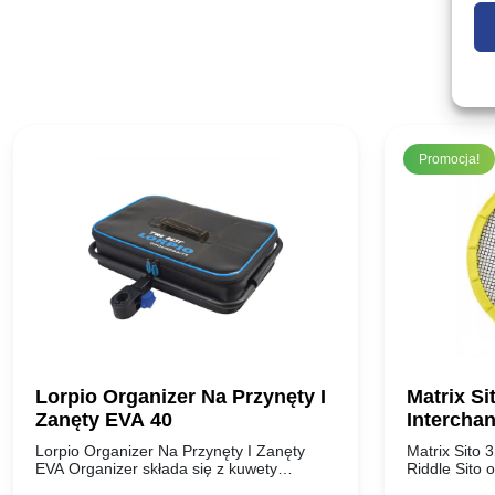
Promocja!
Lorpio Organizer Na Przynęty I
Matrix S
Zanęty EVA 40
Intercha
Lorpio Organizer Na Przynęty I Zanęty
Matrix Sito
EVA Organizer składa się z kuwety
Riddle Sito
głównej, w której znajdują się pojemniki:
pasujące do