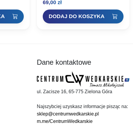
69,00
zł
czko 2mm.
zanęty oraz odsiewaniu z białych robaków
u: 910650
i pinek np….
KA
DODAJ DO KOSZYKA
Dane kontaktowe
ul. Zacisze 16, 65-775 Zielona Góra
Najszybciej uzyskasz informacje pisząc na:
sklep@centrumwedkarskie.pl
m.me/CentrumWedkarskie