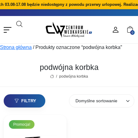
ch 03.08-17.08 będzie niedostępny z powodu przerwy urlopowej. Realiz
0
Strona główna
/
Produkty oznaczone “podwójna korbka”
podwójna korbka
/
podwójna korbka
FILTRY
Promocja!