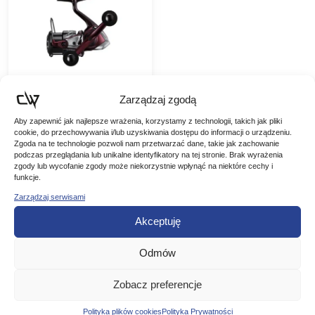
Zarządzaj zgodą
Shimano
Aby zapewnić jak najlepsze wrażenia, korzystamy z technologii, takich jak pliki
cookie, do przechowywania i/lub uzyskiwania dostępu do informacji o urządzeniu.
Kołowrotek Sephia
Zgoda na te technologie pozwoli nam przetwarzać dane, takie jak zachowanie
SS C 3000SDH
Shimano Kołowrotek
podczas przeglądania lub unikalne identyfikatory na tej stronie. Brak wyrażenia
Sephia SS C 3000SDH
zgody lub wycofanie zgody może niekorzystnie wpłynąć na niektóre cechy i
Nowa Sephia SS posiada
funkcje.
1099,00
zł
wszystkie elementy
Zarządzaj serwisami
-18%
potrzebne do połowu
Pierwotna
Aktualna
901,18
zł
kałamarnic. Zawiera
Akceptuję
płytką szpulę o
cena
cena
pojemności PE NO 0,8-
DODAJ DO
150 m,…
wynosiła:
wynosi:
Odmów
KOSZYKA
1099,00 zł.
901,18 zł.
Zobacz preferencje
Polityka plików cookies
Polityka Prywatności